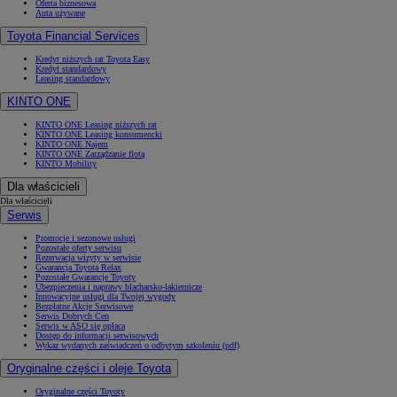
Oferta biznesowa
Auta używane
Toyota Financial Services
Kredyt niższych rat Toyota Easy
Kredyt standardowy
Leasing standardowy
KINTO ONE
KINTO ONE Leasing niższych rat
KINTO ONE Leasing konsumencki
KINTO ONE Najem
KINTO ONE Zarządzanie flotą
KINTO Mobility
Dla właścicieli
Dla właścicieli
Serwis
Promocje i sezonowe usługi
Pozostałe oferty serwisu
Rezerwacja wizyty w serwisie
Gwarancja Toyota Relax
Pozostałe Gwarancje Toyoty
Ubezpieczenia i naprawy blacharsko-lakiernicze
Innowacyjne usługi dla Twojej wygody
Bezpłatne Akcje Serwisowe
Serwis Dobrych Cen
Serwis w ASO się opłaca
Dostęp do informacji serwisowych
Wykaz wydanych zaświadczeń o odbytym szkoleniu (pdf)
Oryginalne części i oleje Toyota
Oryginalne części Toyoty