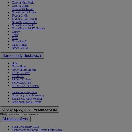
Corolla Hatchback
Corolla Sedan
Corolla TS Kombi
Nowa Corolla Cross
Toyota C-HR
Toyota C-HR Plug-in
Nowa Toyota C-HR+
Nowa Toyota bZ4X
Nowa Toyota bZ4X Touring
Camry
Prius
Mirai
Nowy RAV4
Land Cruiser
Nowy GR GT
Samochody dostawcze
Hilux
Nowy Hilux
Nowy Hilux Electric
PROACE Max
PROACE
PROACE Verso
PROACE CITY
PROACE CITY Verso
Samochody używane
Umów się na jazdę testową
Zobacz wszystkie cenniki
Konfiguruj swoją Toyotę
Oferty specjalne i Finansowanie
Oferty specjalne i Finansowanie
Aktualne oferty
Finał wyprzedaży 2025
Samochody dostawcze Toyota Professional