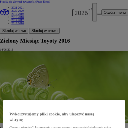
Przejdź do głównej zawartości
(Press Enter)
2021
2021
2020
2020
Otwórz menu
2019
2019
2018
2018
2017
2017
2016
2016
Skroluj w lewo
Skroluj w prawo
Zielony Miesiąc Toyoty 2016
14/06/2016
Wykorzystujemy pliki cookie, aby ulepszyć naszą
witrynę
Chcemy ułatwić Ci korzystanie z naszej strony i usprawnić świadczenie usług,