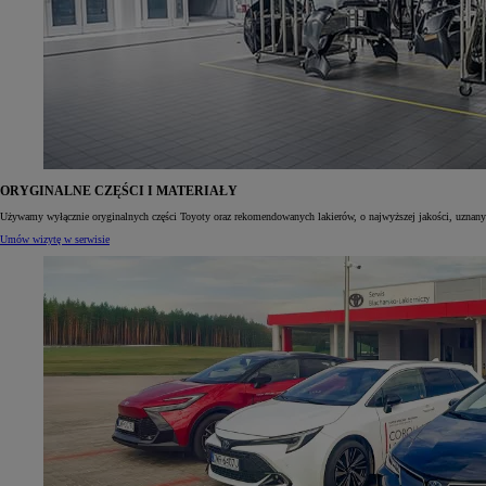
ORYGINALNE CZĘŚCI I MATERIAŁY
Używamy wyłącznie oryginalnych części Toyoty oraz rekomendowanych lakierów, o najwyższej jakości, uznan
Umów wizytę w serwisie