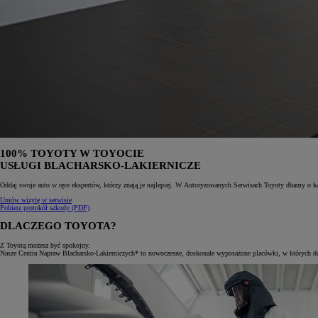
100% TOYOTY W TOYOCIE
USŁUGI BLACHARSKO-LAKIERNICZE
Oddaj swoje auto w ręce ekspertów, którzy znają je najlepiej. W Autoryzowanych Serwisach Toyoty dbamy o każ
Umów wizytę w serwisie
Pobierz protokół szkody (PDF)
Od
81 900 zł
DLACZEGO TOYOTA?
Yaris Cross
Z Toyotą możesz być spokojny.
HYBRID
Nasze Centra Napraw Blacharsko-Lakierniczych* to nowoczesne, doskonale wyposażone placówki, w których doś