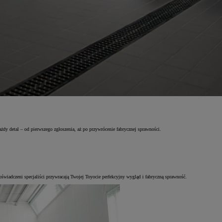
dy detal – od pierwszego zgłoszenia, aż po przywrócenie fabrycznej sprawności.
wiadczeni specjaliści przywracają Twojej Toyocie perfekcyjny wygląd i fabryczną sprawność.