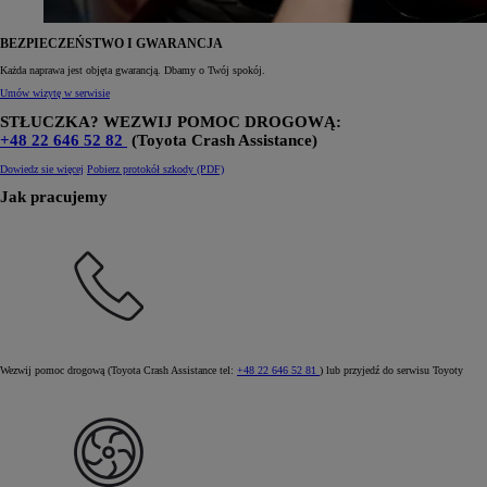
BEZPIECZEŃSTWO I GWARANCJA
Każda naprawa jest objęta gwarancją. Dbamy o Twój spokój.
Od
105 300 zł
Umów wizytę w serwisie
Corolla Hatchback
STŁUCZKA? WEZWIJ POMOC DROGOWĄ:
HYBRID
+48 22 646 52 82
(Toyota Crash Assistance)
Dowiedz sie więcej
Pobierz protokół szkody (PDF)
Jak pracujemy
Wezwij pomoc drogową (Toyota Crash Assistance tel:
+48 22 646 52 81
) lub przyjedź do serwisu Toyoty