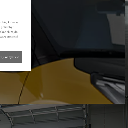
okie, które są
potrzeby i
także służą do
łatwo zmienić
uj wszystkie