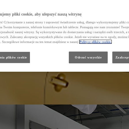
jemy pliki cookie, aby ulepszyć naszą witrynę
ć Ci korzystanie z naszej strony i usprawnić świadczenie usług, dlatego wykorzystujemy pliki co
na Twoim komputerze, telefonie komórkowym lub tablecie. Pomagają one nam zrozumieć Twoje 
cjonalność naszej witryny. Są wykorzystywane do dostarczania usług i narzędzi osób trzecich, a 
wych. Zalecamy akceptację wszystkich plików cookie. Jeżeli nie wyrażasz na to zgody, możesz 
a. Szczegółowe informacje na ten temat znajdziesz w naszej
Polityce plików cookie.
nia plików cookie
Odrzuć wszystkie
Zaakcept