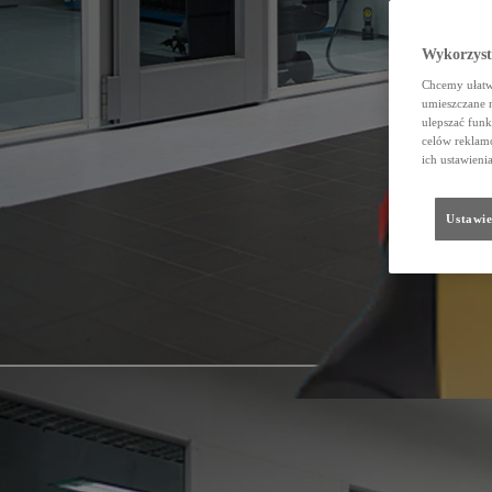
Wykorzystu
Chcemy ułatwi
umieszczane 
ulepszać funk
celów reklamo
ich ustawieni
Ustawie