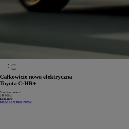
Całkowicie nowa elektryczna
Toyota C-HR+
Specjalna cena od
159 900 zł
Konfiguruj
Umów się na jazdę testową