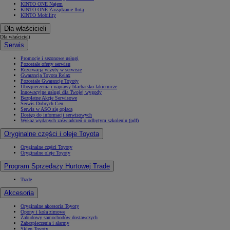
KINTO ONE Najem
KINTO ONE Zarządzanie flotą
KINTO Mobility
Dla właścicieli
Dla właścicieli
Serwis
Promocje i sezonowe usługi
Pozostałe oferty serwisu
Rezerwacja wizyty w serwisie
Gwarancja Toyota Relax
Pozostałe Gwarancje Toyoty
Ubezpieczenia i naprawy blacharsko-lakiernicze
Innowacyjne usługi dla Twojej wygody
Bezpłatne Akcje Serwisowe
Serwis Dobrych Cen
Serwis w ASO się opłaca
Dostęp do informacji serwisowych
Wykaz wydanych zaświadczeń o odbytym szkoleniu (pdf)
Oryginalne części i oleje Toyota
Oryginalne części Toyoty
Oryginalne oleje Toyoty
Program Sprzedaży Hurtowej Trade
Trade
Akcesoria
Oryginalne akcesoria Toyoty
Opony i koła zimowe
Zabudowy samochodów dostawczych
Zabezpieczenia i alarmy
Sklep Toyoty