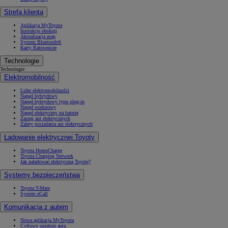
Strefa klienta
Aplikacja MyToyota
Instrukcje obsługi
Aktualizacja map
System Bluetooth®
Karty Ratownicze
Technologie
Technologie
Elektromobilność
Lider elektromobilności
Napęd hybrydowy
Napęd hybrydowy typu plug-in
Napęd wodorowy
Napęd elektryczny na baterię
Zasięg aut elektrycznych
Zalety posiadania aut elektrycznych
Ładowanie elektrycznej Toyoty
Toyota HomeCharge
Toyota Charging Network
Jak naładować elektryczną Toyotę?
Systemy bezpieczeństwa
Toyota T-Mate
System eCall
Komunikacja z autem
Nowa aplikacja MyToyota
Cyfrowy opiekun auta