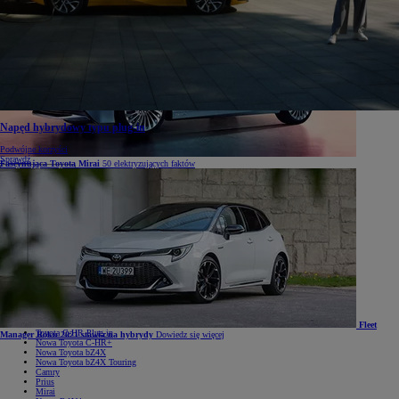
Napęd hybrydowy typu plug-in
Podwójne korzyści
Sprawdź
Fascynująca Toyota Mirai
50 elektryzujących faktów
Samochody
Samochody
Samochody osobowe
Nowe Aygo X
Yaris
GR Yaris
Yaris Cross
Nowy Yaris Cross
Nowy Urban Cruiser
Corolla Hatchback
Corolla Sedan
Corolla TS Kombi
Nowa Corolla Cross
Toyota C-HR
Fleet
Toyota C-HR Plug-in
Manager Roku 2021 stawia na hybrydy
Dowiedz się więcej
Nowa Toyota C-HR+
Nowa Toyota bZ4X
Nowa Toyota bZ4X Touring
Camry
Prius
Mirai