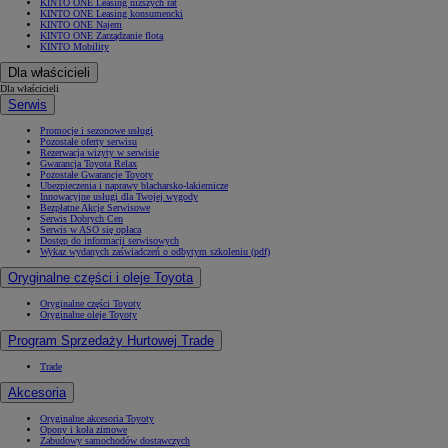
KINTO ONE Leasing niższych rat
KINTO ONE Leasing konsumencki
KINTO ONE Najem
KINTO ONE Zarządzanie flotą
KINTO Mobility
Dla właścicieli
Dla właścicieli
Serwis
Promocje i sezonowe usługi
Pozostałe oferty serwisu
Rezerwacja wizyty w serwisie
Gwarancja Toyota Relax
Pozostałe Gwarancje Toyoty
Ubezpieczenia i naprawy blacharsko-lakiernicze
Innowacyjne usługi dla Twojej wygody
Bezpłatne Akcje Serwisowe
Serwis Dobrych Cen
Serwis w ASO się opłaca
Dostęp do informacji serwisowych
Wykaz wydanych zaświadczeń o odbytym szkoleniu (pdf)
Oryginalne części i oleje Toyota
Oryginalne części Toyoty
Oryginalne oleje Toyoty
Program Sprzedaży Hurtowej Trade
Trade
Akcesoria
Oryginalne akcesoria Toyoty
Opony i koła zimowe
Zabudowy samochodów dostawczych