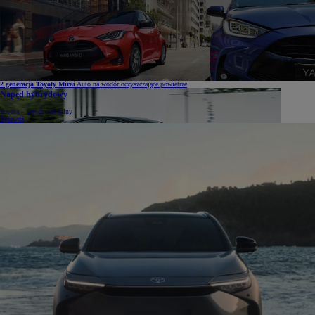
2 generacja Toyoty Mirai
Auto na wodór oczyszczające powietrze
Napęd hybrydowy
Toyota – wybór naturalny
Sprawdź
Toyota
liderem technologii hybrydowej
Dowiedz się więcej o hybrydach