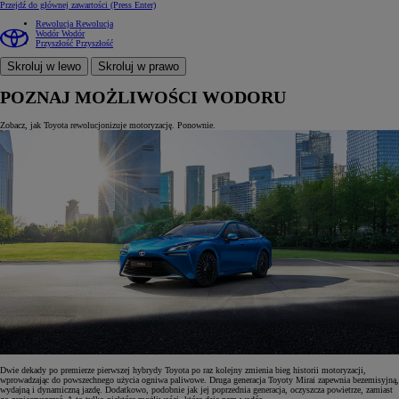
Przejdź do głównej zawartości
(Press Enter)
Rewolucja
Rewolucja
Wodór
Wodór
Przyszłość
Przyszłość
Skroluj w lewo
Skroluj w prawo
POZNAJ MOŻLIWOŚCI WODORU
Zobacz, jak Toyota rewolucjonizuje motoryzację. Ponownie.
Dwie dekady po premierze pierwszej hybrydy Toyota po raz kolejny zmienia bieg historii motoryzacji,
wprowadzając do powszechnego użycia ogniwa paliwowe. Druga generacja Toyoty Mirai zapewnia bezemisyjną,
wydajną i dynamiczną jazdę. Dodatkowo, podobnie jak jej poprzednia generacja, oczyszcza powietrze, zamiast