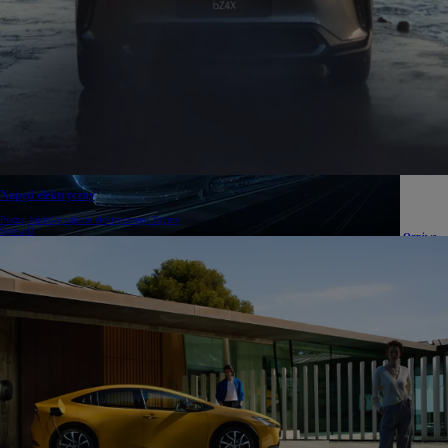
Czy
samochody hybrydowe są tańsze w utrzymaniu?
Korzyści z posiadania hybrydy
Napęd elektryczny
Poznaj budowę napedu elektrycznego Toyoty
Sprawdź
Ogniwa
paliwowe do bezemisyjnego pociągu
Nowatorski program FCH2RAIL
Podróż
po Europie Toyotą Mirai
Śledź trasę wyprawy Arkadego Fiedlera