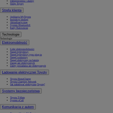
Zabezpieczenia i alarmy
Sklep Toyoty
Strefa klienta
Aplikacja MyToyota
Instrukcje obsługi
Aktualizacja map
System Bluetooth®
Karty Ratownicze
Technologie
Technologie
Elektromobilność
Lider elektromobilności
Napęd hybrydowy
Napęd hybrydowy typu plug-in
Napęd wodorowy
Napęd elektryczny na baterię
Zasięg aut elektrycznych
Zalety posiadania aut elektrycznych
Ładowanie elektrycznej Toyoty
Toyota HomeCharge
Toyota Charging Network
Jak naładować elektryczną Toyotę?
Systemy bezpieczeństwa
Toyota T-Mate
System eCall
Komunikacja z autem