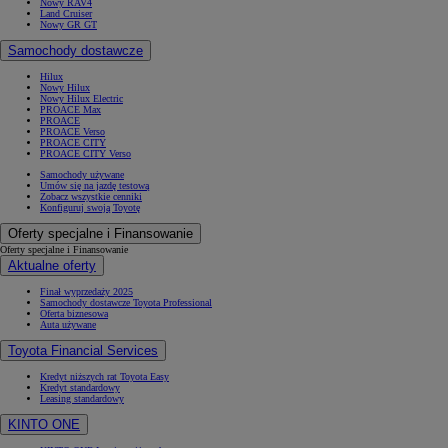
Nowy RAV4
Land Cruiser
Nowy GR GT
Samochody dostawcze
Hilux
Nowy Hilux
Nowy Hilux Electric
PROACE Max
PROACE
PROACE Verso
PROACE CITY
PROACE CITY Verso
Samochody używane
Umów się na jazdę testową
Zobacz wszystkie cenniki
Konfiguruj swoją Toyotę
Oferty specjalne i Finansowanie
Oferty specjalne i Finansowanie
Aktualne oferty
Finał wyprzedaży 2025
Samochody dostawcze Toyota Professional
Oferta biznesowa
Auta używane
Toyota Financial Services
Kredyt niższych rat Toyota Easy
Kredyt standardowy
Leasing standardowy
KINTO ONE