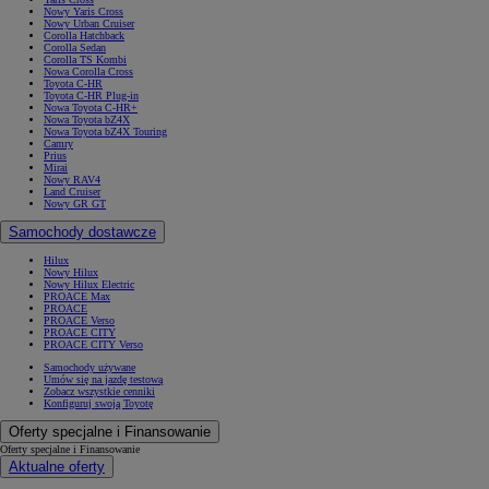
Nowy Yaris Cross
Nowy Urban Cruiser
Corolla Hatchback
Corolla Sedan
Corolla TS Kombi
Nowa Corolla Cross
Toyota C-HR
Toyota C-HR Plug-in
Nowa Toyota C-HR+
Nowa Toyota bZ4X
Nowa Toyota bZ4X Touring
Camry
Prius
Mirai
Nowy RAV4
Land Cruiser
Nowy GR GT
Samochody dostawcze
Hilux
Nowy Hilux
Nowy Hilux Electric
PROACE Max
PROACE
PROACE Verso
PROACE CITY
PROACE CITY Verso
Samochody używane
Umów się na jazdę testową
Zobacz wszystkie cenniki
Konfiguruj swoją Toyotę
Oferty specjalne i Finansowanie
Oferty specjalne i Finansowanie
Aktualne oferty