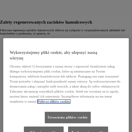
Zalety regenerowanych zacisków hamulcowych
Fabryczna regeneracja zacisków hamulcowych odbywa się wyłącznie w wyspecjalizowanych zakładach lub
bezpośrednio u producenta, co sprawia, że:
charakteryzują się identyczną sprawnością co części nowe,
ich cena jest znacznie niższa,
gwarantują najwyższą jakość i skuteczność, gdyż są poddawane surowej kontroli i wielu testom,
objęte są 12-miesięczną gwarancję bez limitu kilometrów
.
Wykorzystujemy pliki cookie, aby ulepszyć naszą
witrynę
Chcemy ułatwić Ci korzystanie z naszej strony i usprawnić świadczenie usług,
dlatego wykorzystujemy pliki cookie, które są umieszczane na Twoim
komputerze, telefonie komórkowym lub tablecie. Pomagają one nam zrozumieć
Twoje potrzeby i ulepszać funkcjonalność naszej witryny. Są wykorzystywane do
dostarczania usług i narzędzi osób trzecich, a także służą do celów reklamowych.
Zalecamy akceptację wszystkich plików cookie. Jeżeli nie wyrażasz na to zgody,
możesz łatwo zmienić ich ustawienia. Szczegółowe informacje na ten temat
znajdziesz w naszej
Polityce plików cookie.
Ustawienia plików cookie