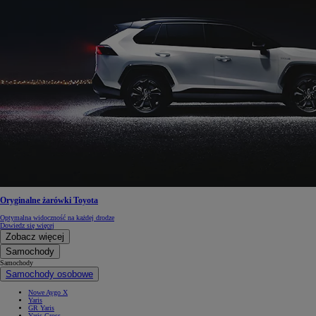
Oryginalne żarówki Toyota
Optymalna widoczność na każdej drodze
Dowiedz się więcej
Zobacz więcej
Samochody
Samochody
Samochody osobowe
Nowe Aygo X
Yaris
GR Yaris
Yaris Cross