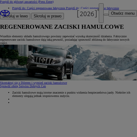
Przejdź do głównej zawartości
(Press Enter)
Przejdź do: Części regenerowane fabrycznie
Przejdź do: Części regenerowane fabrycznie
Otwórz menu
Skroluj w lewo
Skroluj w prawo
REGENEROWANE ZACISKI HAMULCOWE
Wszelkie elementy układu hamulcowego powinny zapewniać wysoką skuteczność działania. Fabrycznie
regenerowane zaciski hamulcowe dają taką pewność, posiadając sprawność zbliżoną do fabrycznie nowych
części.
Skontaktuj się z Dilerem i wymień zaciski hamulcowe
Sprawdź ofertę Serwisu Dobrych Cen
Zaciski hamulcowe mają istotne znaczenie z punktu widzenia bezpieczeństwa jazdy. Niektóre ich
elementy ulegają jednak stopniowemu zużyciu.