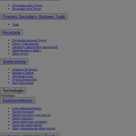
Oryginalne części Toyoty
Oryginalne oleje Toyoty
Program Sprzedaży Hurtowej Trade
Trade
Akcesoria
Oryginalne akcesoria Toyoty
Opony i koła zimowe
Zabudowy samochodów dostawczych
Zabezpieczenia i alarmy
Sklep Toyoty
Strefa klienta
Aplikacja MyToyota
Instrukcje obsługi
Aktualizacja map
System Bluetooth®
Karty Ratownicze
Technologie
Technologie
Elektromobilność
Lider elektromobilności
Napęd hybrydowy
Napęd hybrydowy typu plug-in
Napęd wodorowy
Napęd elektryczny na baterię
Zasięg aut elektrycznych
Zalety posiadania aut elektrycznych