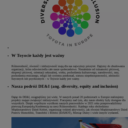
W Toyocie każdy jest ważny
Różnorodność, równość i inkluzywność mają dla nas najwyższy priorytet. Dążymy do zbudowania
organizacji, która odzwierciedla całe nasze społeczeństwo. Niezależnie od tożsamości płciowej,
ekspresji płciowej, orientacji seksualnej, wieku, pochodzenia kulturowego, narodowości, rasy,
pochodzenia etnicznego, religii lub systemu przekonań, statusu niepełnosprawności, zdolności
fizycznych lub psychicznych – w Toyocie każdy jest ważny.
Nasza podróż DE&I (ang. diversity, equity and inclusion)
Dążąc do DE&I, osiągnęliśmy już wiele. W naszych ponad 20 podmiotach w Europie realizujemy
projekty mające zwiększyć inkluzywność. Pracujemy nad tym, aby nasze obiekty były dostępne dla
wszystkich. Dzięki wspólnym wysiłkom naszych pracowników w 2021 roku przeprowadziliśmy
pierwszą Europejską Konferencję na rzecz Różnorodności. Każdego roku obchodzimy
Międzynarodowy Dzień Kobiet, organizując tydzień aktywności, jak również Międzynarodowy Dzień
Przeciw Homofobii, Transfobii i Bifobii (IDAHOT), Miesiąc Dumy i wiele innych wydarzeń.