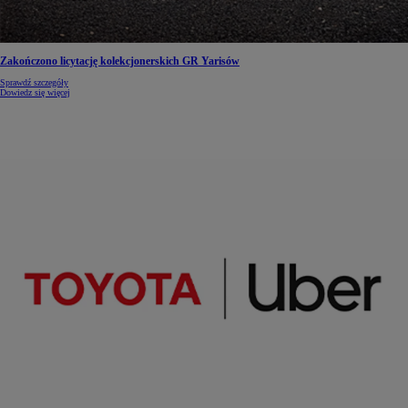
Zakończono licytację kolekcjonerskich GR Yarisów
Sprawdź szczegóły
Dowiedz się więcej