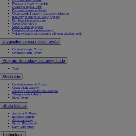
Pozostałe oferty serwisu
Rezerwacja wizyty w serwisie
Gwarancja Toyota Relax
Pozostałe Gwarancje Toyoty
Ubezpieczenia i naprawy blacharsko-lakiernicze
Innowacyjne usługi dla Twojej wygody
Bezpłatne Akcje Serwisowe
Serwis Dobrych Cen
Serwis w ASO się opłaca
Dostęp do informacji serwisowych
Wykaz wydanych zaświadczeń o odbytym szkoleniu (pdf)
Oryginalne części i oleje Toyota
Oryginalne części Toyoty
Oryginalne oleje Toyoty
Program Sprzedaży Hurtowej Trade
Trade
Akcesoria
Oryginalne akcesoria Toyoty
Opony i koła zimowe
Zabudowy samochodów dostawczych
Zabezpieczenia i alarmy
Sklep Toyoty
Strefa klienta
Aplikacja MyToyota
Instrukcje obsługi
Aktualizacja map
System Bluetooth®
Karty Ratownicze
Technologie