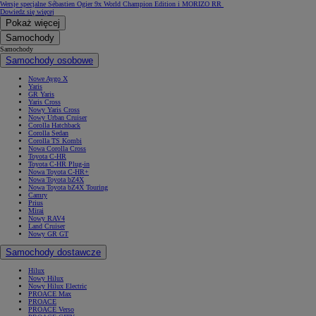
Wersje specjalne Sébastien Ogier 9x World Champion Edition i MORIZO RR
Dowiedz się więcej
Pokaż więcej
Samochody
Samochody
Samochody osobowe
Nowe Aygo X
Yaris
GR Yaris
Yaris Cross
Nowy Yaris Cross
Nowy Urban Cruiser
Corolla Hatchback
Corolla Sedan
Corolla TS Kombi
Nowa Corolla Cross
Toyota C-HR
Toyota C-HR Plug-in
Nowa Toyota C-HR+
Nowa Toyota bZ4X
Nowa Toyota bZ4X Touring
Camry
Prius
Mirai
Nowy RAV4
Land Cruiser
Nowy GR GT
Samochody dostawcze
Hilux
Nowy Hilux
Nowy Hilux Electric
PROACE Max
PROACE
PROACE Verso