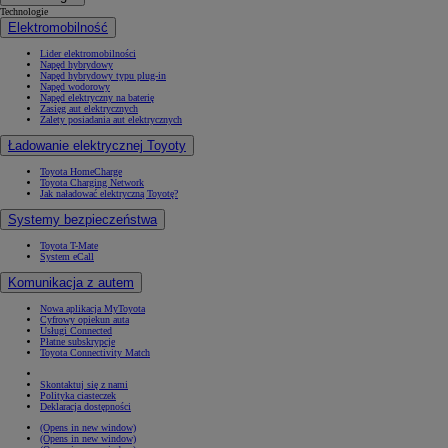
Technologie
Elektromobilność
Lider elektromobilności
Napęd hybrydowy
Napęd hybrydowy typu plug-in
Napęd wodorowy
Napęd elektryczny na baterię
Zasięg aut elektrycznych
Zalety posiadania aut elektrycznych
Ładowanie elektrycznej Toyoty
Toyota HomeCharge
Toyota Charging Network
Jak naładować elektryczną Toyotę?
Systemy bezpieczeństwa
Toyota T-Mate
System eCall
Komunikacja z autem
Nowa aplikacja MyToyota
Cyfrowy opiekun auta
Usługi Connected
Płatne subskrypcje
Toyota Connectivity Match
Skontaktuj się z nami
Polityka ciasteczek
Deklaracja dostępności
(Opens in new window)
(Opens in new window)