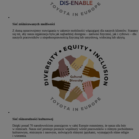
Sieć zróżnicowanych możliwości
Z dumą opracowujemy rozwiązania w zakresie mobilności włączającej dla naszych klientów. Staramy
się też, aby nasza organizacja była jak najbardziej dostępna – zarówno fizycznie, jak i cyfrowo – dla
naszych pracowników z niepełnosprawnością fizyczną lub umysłową, widoczną lub ukrytą.
Sieć różnorodności kulturowej
Dzięki ponad 70 narodowościom pracującym w całej Europie rozumiemy, że nasza siła leży
w różnicach. Nasza sieć promuje poczucie wspólnoty wśród pracowników o różnym pochodzeniu
kulturowym, etnicznym i rasowym, mówiących różnymi językami, wyznających różne religie
i wierzenia.