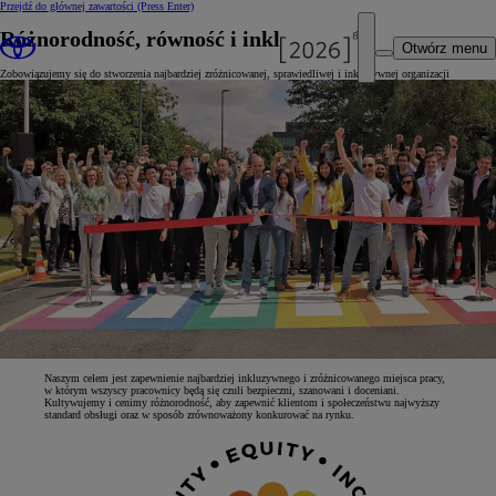
Przejdź do głównej zawartości
(Press Enter)
Różnorodność, równość i inkluzywność
Otwórz menu
Zobowiązujemy się do stworzenia najbardziej zróżnicowanej, sprawiedliwej i inkluzywnej organizacji
Naszym celem jest zapewnienie najbardziej inkluzywnego i zróżnicowanego miejsca pracy,
w którym wszyscy pracownicy będą się czuli bezpieczni, szanowani i doceniani.
Kultywujemy i cenimy różnorodność, aby zapewnić klientom i społeczeństwu najwyższy
standard obsługi oraz w sposób zrównoważony konkurować na rynku.