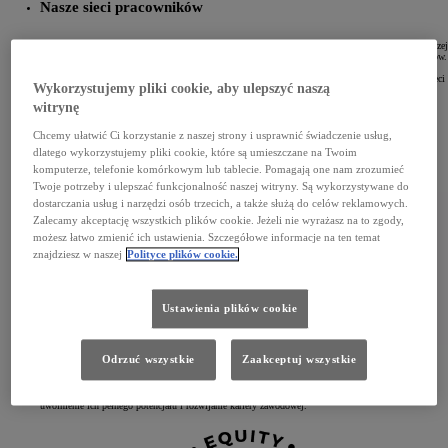
Nasze sieci pracowników
Uważne wsłuchiwanie się w głos naszej zróżnicowanej społeczności ma kluczowe znaczenie dla naszej
strategii. Ważnym czynnikiem i katalizatorem zmian są sieci prowadzone przez naszych pracowników.
Zapewniają ciepłą, przyjazną, bezpieczną przestrzeń dla nieuprzywilejowanych grup i sojuszników,
podnoszą świadomość poprzez organizowanie imprez i działań oraz doradzają w zakresie DE&I. Sieci
Wykorzystujemy pliki cookie, aby ulepszyć naszą
te są otwarte dla każdego, kto chciałby się do nas przyłączyć, zostać wolontariuszem lub po prostu
sporadycznie okazywać swoje wsparcie.
witrynę
Chcemy ułatwić Ci korzystanie z naszej strony i usprawnić świadczenie usług,
dlatego wykorzystujemy pliki cookie, które są umieszczane na Twoim
komputerze, telefonie komórkowym lub tablecie. Pomagają one nam zrozumieć
Twoje potrzeby i ulepszać funkcjonalność naszej witryny. Są wykorzystywane do
dostarczania usług i narzędzi osób trzecich, a także służą do celów reklamowych.
Zalecamy akceptację wszystkich plików cookie. Jeżeli nie wyrażasz na to zgody,
możesz łatwo zmienić ich ustawienia. Szczegółowe informacje na ten temat
znajdziesz w naszej
Polityce plików cookie.
Ustawienia plików cookie
Odrzuć wszystkie
Zaakceptuj wszystkie
Sieć kobieca
Nasza grupa jest najdłużej istniejącą siecią reprezentującą obszary korporacyjne, inżynieryjne
i produkcyjne. Naszym celem jest inspirowanie i motywowanie kobiet w Toyocie do współpracy,
uwolnienie ich pełnego potencjału i rozwijanie kariery zawodowej.