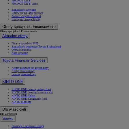
PROACE CITY
PROACE CITY Verso
Samochody używane
Umów się na jazdę testową
Zobacz wszystkie cenniki
Konfiguruj swoją Toyotę
Oferty specjalne i Finansowanie
Oferty specjalne i Finansowanie
Aktualne oferty
Finał wyprzedaży 2025
Samochody dostawcze Toyota Professional
Oferta biznesowa
Auta używane
Toyota Financial Services
Kredyt niższych rat Toyota Easy
Kredyt standardowy
Leasing standardowy
KINTO ONE
KINTO ONE Leasing niższych rat
KINTO ONE Leasing konsumencki
KINTO ONE Najem
KINTO ONE Zarządzanie flotą
KINTO Mobility
Dla właścicieli
Dla właścicieli
Serwis
Promocje i sezonowe usługi