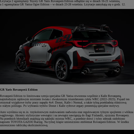
Licytacja 2 egzemplarzy Toyoty GR Yaris Rovanperä Edition odbędzie się w dniach 16-21 września,
a 1 egzemplarza GR Yarisa Ogier Edition – w dniach 23-28 września. Licytacje zamykają się o godz. 12.
GR Yaris Rovanperä Edition
Rovanperä Edition to limitowana wersja specjalna GR Yarisa stworzona wspólnie z Kalle Rovanperą,
najmłodszym rajdowym mistrzem świata i dwukrotnym triumfatorem cyklu WRC (2022–2023). Pojazd ten
otrzymał wyjątkowe tryby pracy napędu 4x4: Donut, Kalle i Normal, a także tylną przekładnię różnicową
o stałym poślizgu. Po wybraniu trybów Donut i Kalle cyfrowe zegary prezentują specjalne motywy.
Auto wyróżnia się m.in. trzykolorowym malowaniem nadwozia oraz regulowanym tylnym spojlerem z włókna
węglowego. Akcenty stylistyczne wewnątrz i na zewnątrz nawiązują do flagi Finlandii, ojczyzny Rovanpery.
Na przednich błotnikach znajdują się naklejki mistrza WRC, a przednie drzwi i tylny zderzak ozdobiono
napisem TOYOTA GAZOO Racing. Na tylnej klapie umieszczono emblemat Rovanperä Edition. W środku
umieszczono tabliczkę okolicznościową.