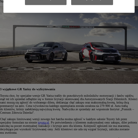
Na rynek europejski przeznaczono 200 aut.
3 wyjątkowe GR Yarisy do wylicytowania
Toyota chce, by specjalne wersje GR Yarisa trafiły do prawdziwych miłośników motoryzacji i fanów rajdów,
stąd też ich sprzedaż odbędzie się w formie licytacji skierowanej dla Autoryzowanych Stacji Dilerskich. Klienci
sami muszą się zgłosić do wybranego dilera, deklarując chęć zakupu oraz maksymalną kwotę, którą chcą
przeznaczyć na auto. Cena wywoławcza każdego egzemplarza została ustalona na 279 900 zł. Auta trafią
do klientów, którzy zadeklarują najwyższą kwotę. Nadwyżka ze sprzedaży aut wspomoże Instytut „Pomnik –
Centrum Zdrowia Dziecka”.
Chęć zakupu limitowanej wersji nowego hot hatcha można zgłosić w każdym salonie Toyoty lub przez
specjalny formularz na stronie
toyota.pl
. Po potwierdzeniu z klientem maksymalnej ceny zakupu, diler pobiera
zaliczkę na poczet ewentualnej transakcji i licytuje auto dla klienta. Kolejność zgłoszeń nie ma znaczenia,
decydująca jest wysokość licytowanej ceny. Jeśli klientowi nie uda się wygrać licytacji, zaliczka zostanie
mu zwrócona.