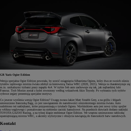
GR Yaris Ogier Edition
Wersja specjalna Ogier Edition powstała, by uczcić osiągnięcia Sébastiena Ogiera, który dwa ze swoich ośmiu
tytułów rajdowego mistrza świata zdobył za kierownicą Yarisa WRC (2020, 2021). Wersja ta charakteryzuje się
m.in. unikalnymi trybami pracy napędu 4x4. W trybie Seb auto zachowuje się tak, jak najbardziej lubi
Francuz. Tryb Morizo został z kolei stworzony według wskazówek Akio Toyody. Po wybraniu tych trybów
cyfrowe zegary prezentują specjalne motywy.
Co jeszcze wyróżnia wersję Ogier Edition? Uwagę zwraca lakier Matt Stealth Grey, a na grillu i felgach
umieszczono francuską flagę, co jest nawiązaniem do narodowości ośmiokrotnego mistrza świata. Auto
ozdobiono też naklejkami, które przypominają o tytułach Ogiera. Wyróżnikiem auta jest nowy tylny spojler
z włókna węglowego i pomalowane na niebiesko zaciski hamulcowe. Na przednich drzwiach dodano naklejki
TOYOTA GAZOO Racing, a na tylnej klapie emblemat Ogier Edition. We wnętrzu umieszczono tabliczkę
upamiętniającą mistrza WRC, a akcenty stylistyczne i obszycia nawiązują do francuskich barw narodowych.
Kontakt