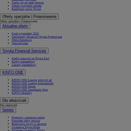
Umów się na jazdę testową
Zobacz wszystkie cenniki
Konfiguruj swoją Toyotę
Oferty specjalne i Finansowanie
Oferty specjalne i Finansowanie
Aktualne oferty
Finał wyprzedaży 2025
Samochody dostawcze Toyota Professional
Oferta biznesowa
Auta używane
Toyota Financial Services
Kredyt niższych rat Toyota Easy
Kredyt standardowy
Leasing standardowy
KINTO ONE
KINTO ONE Leasing niższych rat
KINTO ONE Leasing konsumencki
KINTO ONE Najem
KINTO ONE Zarządzanie flotą
KINTO Mobility
Dla właścicieli
Dla właścicieli
Serwis
Promocje i sezonowe usługi
Pozostałe oferty serwisu
Rezerwacja wizyty w serwisie
Gwarancja Toyota Relax
Pozostałe Gwarancje Toyoty