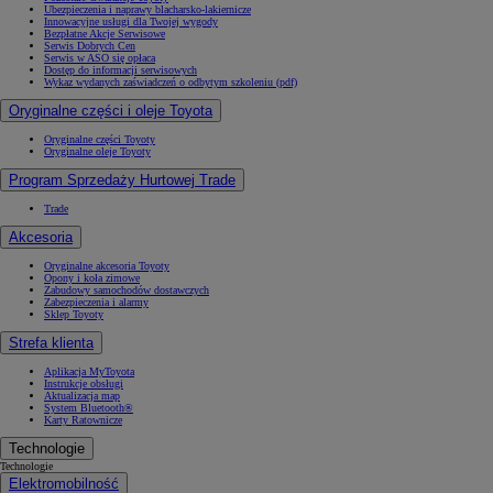
Ubezpieczenia i naprawy blacharsko-lakiernicze
Innowacyjne usługi dla Twojej wygody
Bezpłatne Akcje Serwisowe
Serwis Dobrych Cen
Serwis w ASO się opłaca
Dostęp do informacji serwisowych
Wykaz wydanych zaświadczeń o odbytym szkoleniu (pdf)
Oryginalne części i oleje Toyota
Oryginalne części Toyoty
Oryginalne oleje Toyoty
Program Sprzedaży Hurtowej Trade
Trade
Akcesoria
Oryginalne akcesoria Toyoty
Opony i koła zimowe
Zabudowy samochodów dostawczych
Zabezpieczenia i alarmy
Sklep Toyoty
Strefa klienta
Aplikacja MyToyota
Instrukcje obsługi
Aktualizacja map
System Bluetooth®
Karty Ratownicze
Technologie
Technologie
Elektromobilność