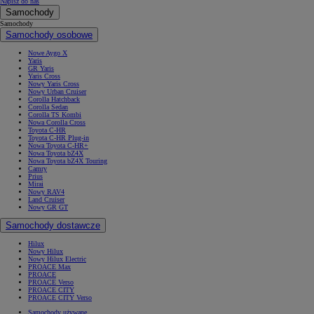
Napisz do nas
Samochody
Samochody
Samochody osobowe
Nowe Aygo X
Yaris
GR Yaris
Yaris Cross
Nowy Yaris Cross
Nowy Urban Cruiser
Corolla Hatchback
Corolla Sedan
Corolla TS Kombi
Nowa Corolla Cross
Toyota C-HR
Toyota C-HR Plug-in
Nowa Toyota C-HR+
Nowa Toyota bZ4X
Nowa Toyota bZ4X Touring
Camry
Prius
Mirai
Nowy RAV4
Land Cruiser
Nowy GR GT
Samochody dostawcze
Hilux
Nowy Hilux
Nowy Hilux Electric
PROACE Max
PROACE
PROACE Verso
PROACE CITY
PROACE CITY Verso
Samochody używane