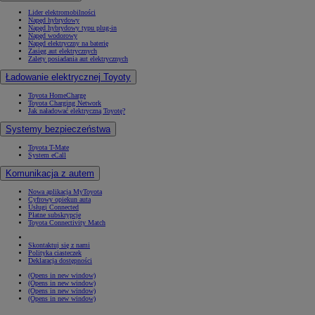
Lider elektromobilności
Napęd hybrydowy
Napęd hybrydowy typu plug-in
Napęd wodorowy
Napęd elektryczny na baterię
Zasięg aut elektrycznych
Zalety posiadania aut elektrycznych
Ładowanie elektrycznej Toyoty
Toyota HomeCharge
Toyota Charging Network
Jak naładować elektryczną Toyotę?
Systemy bezpieczeństwa
Toyota T-Mate
System eCall
Komunikacja z autem
Nowa aplikacja MyToyota
Cyfrowy opiekun auta
Usługi Connected
Płatne subskrypcje
Toyota Connectivity Match
Skontaktuj się z nami
Polityka ciasteczek
Deklaracja dostępności
(Opens in new window)
(Opens in new window)
(Opens in new window)
(Opens in new window)