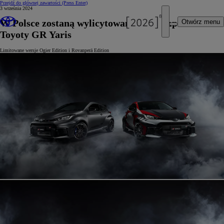
Przejdź do głównej zawartości
(Press Enter)
3 września 2024
W Polsce zostaną wylicytowane 3 egzemplarze
Otwórz menu
Toyoty GR Yaris
Limitowane wersje Ogier Edition i Rovanperä Edition