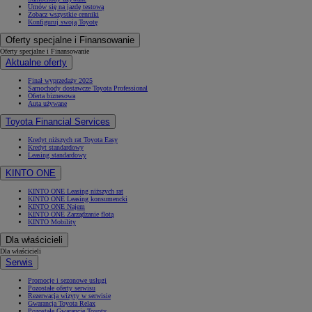
Umów się na jazdę testową
Zobacz wszystkie cenniki
Konfiguruj swoją Toyotę
Oferty specjalne i Finansowanie
Oferty specjalne i Finansowanie
Aktualne oferty
Finał wyprzedaży 2025
Samochody dostawcze Toyota Professional
Oferta biznesowa
Auta używane
Toyota Financial Services
Kredyt niższych rat Toyota Easy
Kredyt standardowy
Leasing standardowy
KINTO ONE
KINTO ONE Leasing niższych rat
KINTO ONE Leasing konsumencki
KINTO ONE Najem
KINTO ONE Zarządzanie flotą
KINTO Mobility
Dla właścicieli
Dla właścicieli
Serwis
Promocje i sezonowe usługi
Pozostałe oferty serwisu
Rezerwacja wizyty w serwisie
Gwarancja Toyota Relax
Pozostałe Gwarancje Toyoty