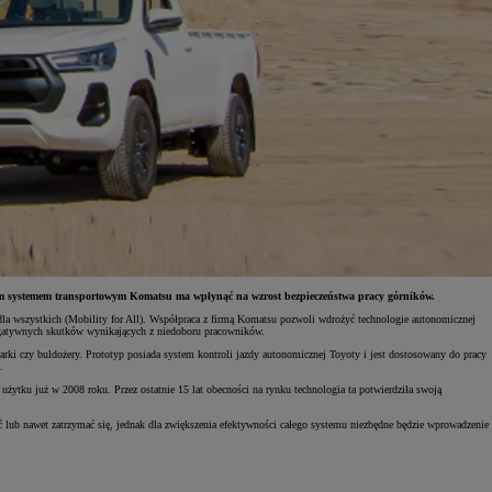
 systemem transportowym Komatsu ma wpłynąć na wzrost bezpieczeństwa pracy górników.
 dla wszystkich (Mobility for All). Współpraca z firmą Komatsu pozwoli wdrożyć technologie autonomicznej
egatywnych skutków wynikających z niedoboru pracowników.
rki czy buldożery. Prototyp posiada system kontroli jazdy autonomicznej Toyoty i jest dostosowany do pracy
.
ku już w 2008 roku. Przez ostatnie 15 lat obecności na rynku technologia ta potwierdziła swoją
 lub nawet zatrzymać się, jednak dla zwiększenia efektywności całego systemu niezbędne będzie wprowadzenie