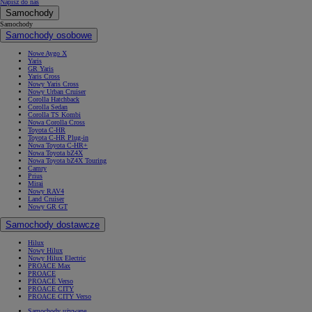
Napisz do nas
Samochody
Samochody
Samochody osobowe
Nowe Aygo X
Yaris
GR Yaris
Yaris Cross
Nowy Yaris Cross
Nowy Urban Cruiser
Corolla Hatchback
Corolla Sedan
Corolla TS Kombi
Nowa Corolla Cross
Toyota C-HR
Toyota C-HR Plug-in
Nowa Toyota C-HR+
Nowa Toyota bZ4X
Nowa Toyota bZ4X Touring
Camry
Prius
Mirai
Nowy RAV4
Land Cruiser
Nowy GR GT
Samochody dostawcze
Hilux
Nowy Hilux
Nowy Hilux Electric
PROACE Max
PROACE
PROACE Verso
PROACE CITY
PROACE CITY Verso
Samochody używane