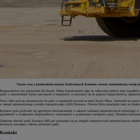
Toyota wraz z producentem maszyn budowlanych Komatsu stworzy autonomiczną wersję m
Bezpieczeństwo jest priorytetem dla Toyoty. Marka konsekwentnie dąży do całkowitej redukcji ofiar wypadków 
jazdy w samochodach Toyoty używanych w kopalniach, co przyczyni się do poprawy bezpieczeństwa, ogranicz
Od
81 900 zł
Nowy lekki pick-up autonomiczny do pracy w kopalniach powstał na bazie Toyoty Hilux. Samochód ma przewozić
w ramach autonomicznego systemu transportowego (AHS) Komatsu. Obecnie Hilux przechodzi testy na obiektach
Yaris Cross
HYBRID
Komatsu może pochwalić się ogromnym doświadczeniem w zakresie wdrażania autonomicznych technologii w roz
przydatność w zwiększeniu bezpieczeństwa i skuteczności w podnoszeniu wydajności pracy. Aktualnie funkcjo
Zadaniem obecnej wersji Komatsu AHS jest poruszanie się po drogach transportowych autonomicznych ciężarówe
kolejnych rozwiązań z zakresu autonomii jazdy.
Kontakt