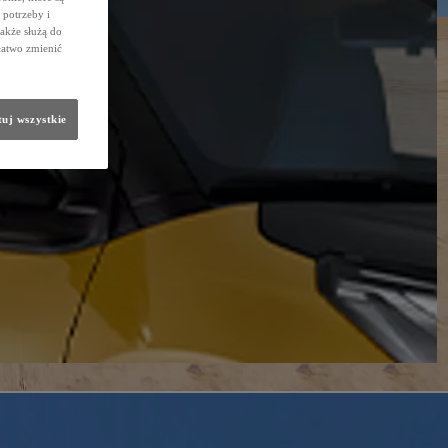
potrzeby i
także służą do
łatwo zmienić
uj wszystkie