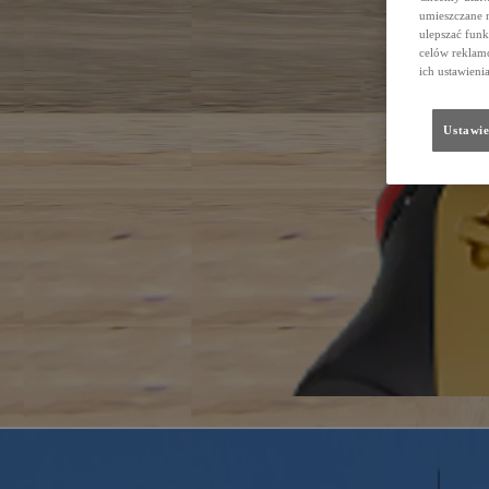
umieszczane 
ulepszać funk
celów reklamo
ich ustawieni
Ustawie