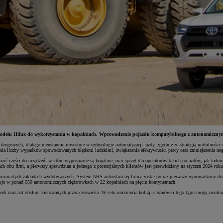
odelu Hilux do wykorzystania w kopalniach. Wprowadzenie pojazdu kompatybilnego z autonomicznym
drogowych, dlatego nieustannie inwestuje w technologie automatyzacji jazdy, zgodnie ze strategią mobilności
enia liczby wypadków spowodowanych błędami ludzkimi, zwiększenia efektywności pracy oraz zmniejszenia n
 części do urządzeń, w które wyposażone są kopalnie, oraz sprzęt dla operatorów takich pojazdów, jak ładowa
 obu firm, a pierwszy sprawdzian u jednego z potencjalnych klientów jest przewidziany na styczeń 2024 roku
maitych zakładach wydobywczych. System AHS autorstwa tej firmy został po raz pierwszy wprowadzony do użyt
nuje w ponad 650 autonomicznych ciężarówkach w 22 kopalniach na pięciu kontynentach.
k oraz aut obsługi kierowanych przez człowieka. W celu uniknięcia kolizji ciężarówki tego typu mogą zwolnić