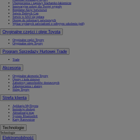
Ubezpieczenia i naprawy blacharsko-lakiernicze
Innowacyjne usługi dla Twojej wygody
Bezpłatne Akcje Serwisowe
Serwis Dobrych Cen
Serwis w ASO się opłaca
Dostęp do informacji serwisowych
Wykaz wydanych zaświadczeń o odbytym szkoleniu (pdf)
Oryginalne części i oleje Toyota
Oryginalne części Toyoty
Oryginalne oleje Toyoty
Program Sprzedaży Hurtowej Trade
Trade
Akcesoria
Oryginalne akcesoria Toyoty
Opony i koła zimowe
Zabudowy samochodów dostawczych
Zabezpieczenia i alarmy
Sklep Toyoty
Strefa klienta
Aplikacja MyToyota
Instrukcje obsługi
Aktualizacja map
System Bluetooth®
Karty Ratownicze
Technologie
Technologie
Elektromobilność