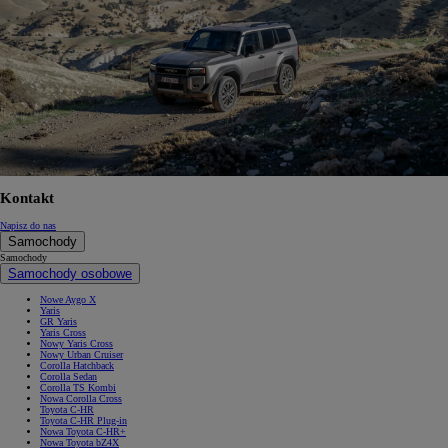
Kontakt
Napisz do nas
Samochody
Samochody
Samochody osobowe
Nowe Aygo X
Yaris
GR Yaris
Yaris Cross
Nowy Yaris Cross
Nowy Urban Cruiser
Corolla Hatchback
Corolla Sedan
Corolla TS Kombi
Nowa Corolla Cross
Toyota C-HR
Toyota C-HR Plug-in
Nowa Toyota C-HR+
Nowa Toyota bZ4X