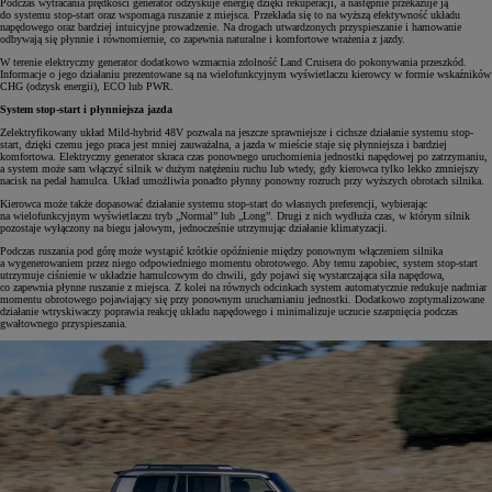
Podczas wytracania prędkości generator odzyskuje energię dzięki rekuperacji, a następnie przekazuje ją
do systemu stop-start oraz wspomaga ruszanie z miejsca. Przekłada się to na wyższą efektywność układu
napędowego oraz bardziej intuicyjne prowadzenie. Na drogach utwardzonych przyspieszanie i hamowanie
odbywają się płynnie i równomiernie, co zapewnia naturalne i komfortowe wrażenia z jazdy.
W terenie elektryczny generator dodatkowo wzmacnia zdolność Land Cruisera do pokonywania przeszkód.
Informacje o jego działaniu prezentowane są na wielofunkcyjnym wyświetlaczu kierowcy w formie wskaźników
CHG (odzysk energii), ECO lub PWR.
System stop-start i płynniejsza jazda
Zelektryfikowany układ Mild-hybrid 48V pozwala na jeszcze sprawniejsze i cichsze działanie systemu stop-
start, dzięki czemu jego praca jest mniej zauważalna, a jazda w mieście staje się płynniejsza i bardziej
komfortowa. Elektryczny generator skraca czas ponownego uruchomienia jednostki napędowej po zatrzymaniu,
a system może sam włączyć silnik w dużym natężeniu ruchu lub wtedy, gdy kierowca tylko lekko zmniejszy
nacisk na pedał hamulca. Układ umożliwia ponadto płynny ponowny rozruch przy wyższych obrotach silnika.
Kierowca może także dopasować działanie systemu stop-start do własnych preferencji, wybierając
na wielofunkcyjnym wyświetlaczu tryb „Normal” lub „Long”. Drugi z nich wydłuża czas, w którym silnik
pozostaje wyłączony na biegu jałowym, jednocześnie utrzymując działanie klimatyzacji.
Podczas ruszania pod górę może wystąpić krótkie opóźnienie między ponownym włączeniem silnika
a wygenerowaniem przez niego odpowiedniego momentu obrotowego. Aby temu zapobiec, system stop-start
utrzymuje ciśnienie w układzie hamulcowym do chwili, gdy pojawi się wystarczająca siła napędowa,
co zapewnia płynne ruszanie z miejsca. Z kolei na równych odcinkach system automatycznie redukuje nadmiar
momentu obrotowego pojawiający się przy ponownym uruchamianiu jednostki. Dodatkowo zoptymalizowane
działanie wtryskiwaczy poprawia reakcję układu napędowego i minimalizuje uczucie szarpnięcia podczas
gwałtownego przyspieszania.