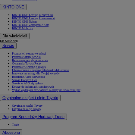
KINTO ONE
KINTO ONE Leasing niższych rat
KINTO ONE Leasing konsumencki
KINTO ONE Najem
KINTO ONE Zarządzanie flotą
KINTO Mobility
Dla właścicieli
Dla właścicieli
Serwis
Promocje i sezonowe usługi
Pozostałe oferty serwisu
Rezerwacja wizyty w serwisie
Gwarancja Toyota Relax
Pozostałe Gwarancje Toyoty
Ubezpieczenia i naprawy blacharsko-lakiernicze
Innowacyjne usługi dla Twojej wygody
Bezpłatne Akcje Serwisowe
Serwis Dobrych Cen
Serwis w ASO się opłaca
Dostęp do informacji serwisowych
Wykaz wydanych zaświadczeń o odbytym szkoleniu (pdf)
Oryginalne części i oleje Toyota
Oryginalne części Toyoty
Oryginalne oleje Toyoty
Program Sprzedaży Hurtowej Trade
Trade
Akcesoria