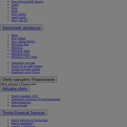
Nowa Toyota bZ4X Touring
Camry
Prius
Mirai
Nowy RAV4
Land Cruiser
Nowy GR GT
Samochody dostawcze
Hilux
Nowy Hilux
Nowy Hilux Electric
PROACE Max
PROACE
PROACE Verso
PROACE CITY
PROACE CITY Verso
Samochody używane
Umów się na jazdę testową
Zobacz wszystkie cenniki
Konfiguruj swoją Toyotę
Oferty specjalne i Finansowanie
Oferty specjalne i Finansowanie
Aktualne oferty
Finał wyprzedaży 2025
Samochody dostawcze Toyota Professional
Oferta biznesowa
Auta używane
Toyota Financial Services
Kredyt niższych rat Toyota Easy
Kredyt standardowy
Leasing standardowy