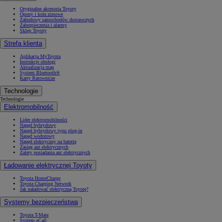
Oryginalne akcesoria Toyoty
Opony i koła zimowe
Zabudowy samochodów dostawczych
Zabezpieczenia i alarmy
Sklep Toyoty
Strefa klienta
Aplikacja MyToyota
Instrukcje obsługi
Aktualizacja map
System Bluetooth®
Karty Ratownicze
Technologie
Technologie
Elektromobilność
Lider elektromobilności
Napęd hybrydowy
Napęd hybrydowy typu plug-in
Napęd wodorowy
Napęd elektryczny na baterię
Zasięg aut elektrycznych
Zalety posiadania aut elektrycznych
Ładowanie elektrycznej Toyoty
Toyota HomeCharge
Toyota Charging Network
Jak naładować elektryczną Toyotę?
Systemy bezpieczeństwa
Toyota T-Mate
System eCall