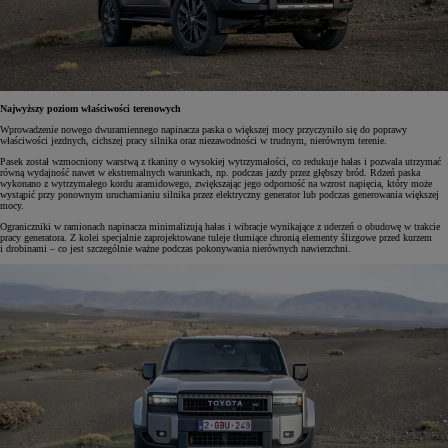
Najwyższy poziom właściwości terenowych
Wprowadzenie nowego dwuramiennego napinacza paska o większej mocy przyczyniło się do poprawy
właściwości jezdnych, cichszej pracy silnika oraz niezawodności w trudnym, nierównym terenie.
Pasek został wzmocniony warstwą z tkaniny o wysokiej wytrzymałości, co redukuje hałas i pozwala utrzymać
równą wydajność nawet w ekstremalnych warunkach, np. podczas jazdy przez głębszy bród. Rdzeń paska
wykonano z wytrzymałego kordu aramidowego, zwiększając jego odporność na wzrost napięcia, który może
wystąpić przy ponownym uruchamianiu silnika przez elektryczny generator lub podczas generowania większej
mocy.
Ograniczniki w ramionach napinacza minimalizują hałas i wibracje wynikające z uderzeń o obudowę w trakcie
pracy generatora. Z kolei specjalnie zaprojektowane tuleje tłumiące chronią elementy ślizgowe przed kurzem
i drobinami – co jest szczególnie ważne podczas pokonywania nierównych nawierzchni.