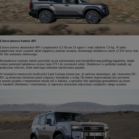
Litowo-jonowa bateria 48V
Litowo-jonowy akumulator 48V o pojemności 4,3 Ah ma 13 ogniw i waży zaledwie 7,6 kg. W pełni
naładowany może wspierać układ napędowy podczas ruszania, dostarczając dodatkowo nawet 12 kW mocy oraz
65 Nm momentu obrotowego.
Kompaktowe wymiary baterii pozwoliły na jej umieszczenie pod zmodyfikowaną podłogą bagażnika, dzięki
czemu przestrzeń ładunkowa wynosi teraz 573 l do wysokości rolety. Dodatkowo w podłodze znalazły się
praktyczne schowki, które ułatwiają codzienne użytkowanie pojazdu.
W kontekście terenowych możliwości Land Cruisera istotne jest, że zarówno akumulator, jak i konwerter DC-
DC są skutecznie chronione przed wilgocią i kontaktem z wodą. Do baterii doprowadzane jest powietrze
z przodu pojazdu o temperaturze niższej niż w kabinie, a specjalny filtr zapobiega gromadzeniu się kurzu
w kanałach chłodzenia i wentylatorze, co zapewnia utrzymanie najwyższej wydajności całego systemu.