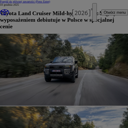
Przejdź do głównej zawartości
(Press Enter)
10 grudnia 2025
Toyota Land Cruiser Mild-hybrid 48V z bogatym
Otwórz menu
wyposażeniem debiutuje w Polsce w specjalnej
cenie