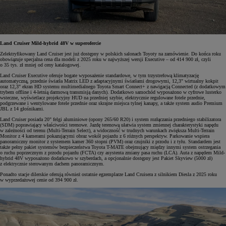
Land Cruiser Mild-hybrid 48V w superofercie
Zelektryfikowany Land Cruiser jest już dostępny w polskich salonach Toyoty na zamówienie. Do końca roku
obowiązuje specjalna cena dla modeli z 2025 roku w najwyższej wersji Executive – od 414 900 zł, czyli
o 35 tys. zł mniej od ceny katalogowej.
Land Cruiser Executive oferuje bogate wyposażenie standardowe, w tym trzystrefową klimatyzację
automatyczną, przednie światła Matrix LED z adaptacyjnymi światłami drogowymi, 12,3" wirtualny kokpit
oraz 12,3" ekran HD systemu multimedialnego Toyota Smart Connect+ z nawigacją Connected (z dodatkowym
trybem offline i 4-letnią darmową transmisją danych). Dodatkowo samochód wyposażono w cyfrowe lusterko
wsteczne, wyświetlacz projekcyjny HUD na przedniej szybie, elektrycznie regulowane fotele przednie,
podgrzewane i wentylowane fotele przednie oraz skrajne miejsca tylnej kanapy, a także system audio Premium
JBL z 14 głośnikami.
Land Cruiser posiada 20" felgi aluminiowe (opony 265/60 R20) i system rozłączania przedniego stabilizatora
(SDM) poprawiający właściwości terenowe. Jazdę terenową ułatwia system zmiennej charakterystyki napędu
w zależności od terenu (Multi-Terrain Select), a widoczność w trudnych warunkach zwiększa Multi-Terrain
Monitor z 4 kamerami pokazującymi obraz wokół pojazdu z 6 różnych perspektyw. Parkowanie wspiera
panoramiczny monitor z systemem kamer 360 stopni (PVM) oraz czujniki z przodu i z tyłu. Standardem jest
także pełny pakiet systemów bezpieczeństwa Toyota T-MATE obejmujący między innymi system ostrzegania
o ruchu poprzecznym z przodu pojazdu (FCTA) czy asystenta zmiany pasa ruchu (LCA). Auta z napędem Mild-
hybrid 48V wyposażono dodatkowo w szyberdach, a opcjonalnie dostępny jest Pakiet Skyview (5000 zł)
z elektrycznie sterowanym dachem panoramicznym.
Ponadto stacje dilerskie oferują również ostatnie egzemplarze Land Cruisera z silnikiem Diesla z 2025 roku
w wyprzedażowej cenie od 394 900 zł.