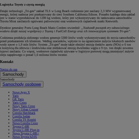
Logistyka Toyoty z czystą energią
Dzięki technologii „Tri-gen” zakład TLS w Long Beach codziennie jest zasilany 2,3 MW wygenerowanej
energii, której nadmiar jest przekazywany do sieci Southern California Edison. Ponadto każdego dnia zakład
jest w stanie wyprodukować do 1200 kg wodoru, który jest wykorzystywany do tankowania samochodów
Toyota Mirai zasilanych ogniwami paliwowymi oraz wodorowych ciężarówek marki Kenworth.
Dyrektor generalny Portu Long Beach Mario Cordero stwierdził:
„Nadszedł początek ery odnawialnego
wodoru dzięki naszej współpracy z Toyotą i FuelCell Energy oraz ich innowacyjnym systemem Tri-gen”.
Codzienna produkcja zielonego wodoru generuje 5300 litrów wody wykorzystywanej do mycia samochodów
przed przekazaniem ich klientom. Według szacunków, wpłynie to na ograniczenie zużycia lokalnych zasobów
wody nawet o 1,9 mln litrów. System „Tri-gen” może także obniżyć emisję tlenków azotu (NOx) o 6 ton
z korzyścią dla zdrowia i środowiska oraz zredukować emisję dwutlenku węgla o 9 tys. ton dzięki nowemu
typowi zasilania. Co więcej, wodorowe ciężarówki używane w logistyce portowej mogą zmniejszyć zużycie
oleju napędowego o ponad 1,6 miliona litrów rocznie.
Kontakt
Napisz do nas
Samochody
Samochody
Samochody osobowe
Nowe Aygo X
Yaris
GR Yaris
Yaris Cross
Nowy Yaris Cross
Nowy Urban Cruiser
Corolla Hatchback
Corolla Sedan
Corolla TS Kombi
Nowa Corolla Cross
Toyota C-HR
Toyota C-HR Plug-in
Nowa Toyota C-HR+
Nowa Toyota bZ4X