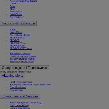
Nowa Toyota bZ4X Touring
Camry
Prius
Mirai
Nowy RAV4
Land Cruiser
Nowy GR GT
Samochody dostawcze
Hilux
Nowy Hilux
Nowy Hilux Electric
PROACE Max
PROACE
PROACE Verso
PROACE CITY
PROACE CITY Verso
Samochody używane
Umów się na jazdę testową
Zobacz wszystkie cenniki
Konfiguruj swoją Toyotę
Oferty specjalne i Finansowanie
Oferty specjalne i Finansowanie
Aktualne oferty
Finał wyprzedaży 2025
Samochody dostawcze Toyota Professional
Oferta biznesowa
Auta używane
Toyota Financial Services
Kredyt niższych rat Toyota Easy
Kredyt standardowy
Leasing standardowy