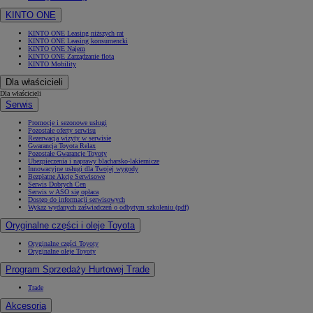
KINTO ONE
KINTO ONE Leasing niższych rat
KINTO ONE Leasing konsumencki
KINTO ONE Najem
KINTO ONE Zarządzanie flotą
KINTO Mobility
Dla właścicieli
Dla właścicieli
Serwis
Promocje i sezonowe usługi
Pozostałe oferty serwisu
Rezerwacja wizyty w serwisie
Gwarancja Toyota Relax
Pozostałe Gwarancje Toyoty
Ubezpieczenia i naprawy blacharsko-lakiernicze
Innowacyjne usługi dla Twojej wygody
Bezpłatne Akcje Serwisowe
Serwis Dobrych Cen
Serwis w ASO się opłaca
Dostęp do informacji serwisowych
Wykaz wydanych zaświadczeń o odbytym szkoleniu (pdf)
Oryginalne części i oleje Toyota
Oryginalne części Toyoty
Oryginalne oleje Toyoty
Program Sprzedaży Hurtowej Trade
Trade
Akcesoria