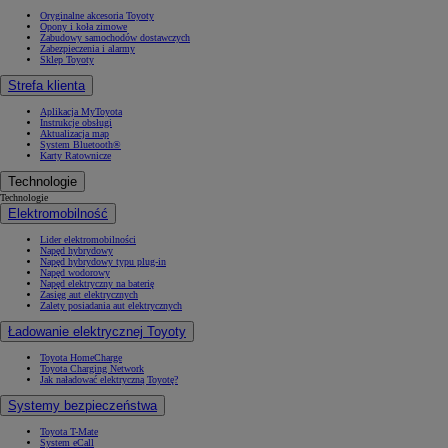
Oryginalne akcesoria Toyoty
Opony i koła zimowe
Zabudowy samochodów dostawczych
Zabezpieczenia i alarmy
Sklep Toyoty
Strefa klienta
Aplikacja MyToyota
Instrukcje obsługi
Aktualizacja map
System Bluetooth®
Karty Ratownicze
Technologie
Technologie
Elektromobilność
Lider elektromobilności
Napęd hybrydowy
Napęd hybrydowy typu plug-in
Napęd wodorowy
Napęd elektryczny na baterię
Zasięg aut elektrycznych
Zalety posiadania aut elektrycznych
Ładowanie elektrycznej Toyoty
Toyota HomeCharge
Toyota Charging Network
Jak naładować elektryczną Toyotę?
Systemy bezpieczeństwa
Toyota T-Mate
System eCall