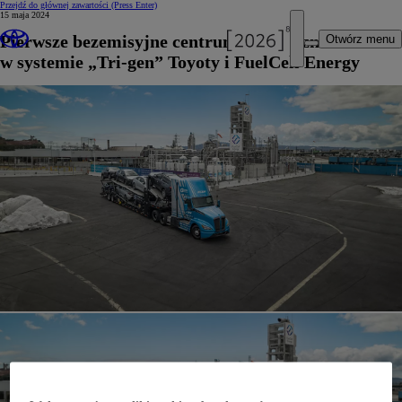
Przejdź do głównej zawartości
(Press Enter)
15 maja 2024
Pierwsze bezemisyjne centrum logistyczne
Otwórz menu
w systemie „Tri-gen” Toyoty i FuelCell Energy