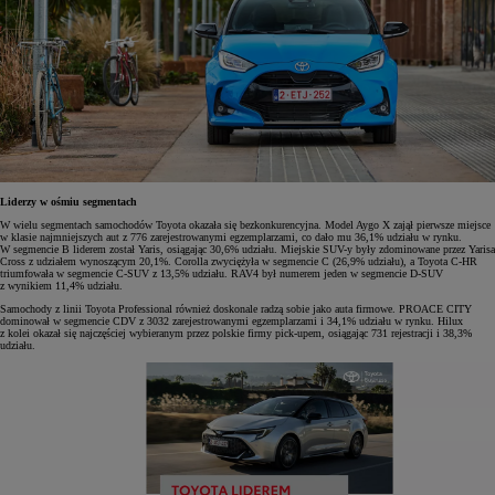
Liderzy w ośmiu segmentach
W wielu segmentach samochodów Toyota okazała się bezkonkurencyjna. Model Aygo X zajął pierwsze miejsce
w klasie najmniejszych aut z 776 zarejestrowanymi egzemplarzami, co dało mu 36,1% udziału w rynku.
W segmencie B liderem został Yaris, osiągając 30,6% udziału. Miejskie SUV-y były zdominowane przez Yarisa
Cross z udziałem wynoszącym 20,1%. Corolla zwyciężyła w segmencie C (26,9% udziału), a Toyota C-HR
triumfowała w segmencie C-SUV z 13,5% udziału. RAV4 był numerem jeden w segmencie D-SUV
z wynikiem 11,4% udziału.
Samochody z linii Toyota Professional również doskonale radzą sobie jako auta firmowe. PROACE CITY
dominował w segmencie CDV z 3032 zarejestrowanymi egzemplarzami i 34,1% udziału w rynku. Hilux
z kolei okazał się najczęściej wybieranym przez polskie firmy pick-upem, osiągając 731 rejestracji i 38,3%
udziału.