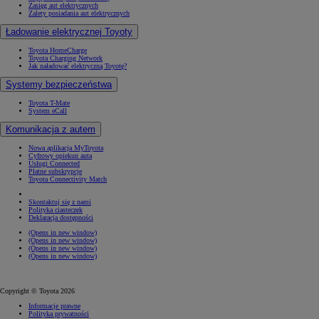
Zasięg aut elektrycznych
Zalety posiadania aut elektrycznych
Ładowanie elektrycznej Toyoty
Toyota HomeCharge
Toyota Charging Network
Jak naładować elektryczną Toyotę?
Systemy bezpieczeństwa
Toyota T-Mate
System eCall
Komunikacja z autem
Nowa aplikacja MyToyota
Cyfrowy opiekun auta
Usługi Connected
Płatne subskrypcje
Toyota Connectivity Match
Skontaktuj się z nami
Polityka ciasteczek
Deklaracja dostępności
(Opens in new window)
(Opens in new window)
(Opens in new window)
(Opens in new window)
Copyright © Toyota 2026
Informacje prawne
Polityka prywatności