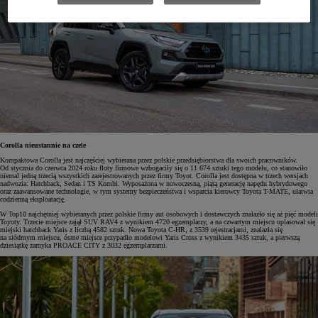
Corolla nieustannie na czele
Kompaktowa Corolla jest najczęściej wybierana przez polskie przedsiębiorstwa dla swoich pracowników.
Od stycznia do czerwca 2024 roku floty firmowe wzbogaciły się o 11 674 sztuki tego modelu, co stanowiło
niemal jedną trzecią wszystkich zarejestrowanych przez firmy Toyot. Corolla jest dostępna w trzech wersjach
nadwozia: Hatchback, Sedan i TS Kombi. Wyposażona w nowoczesną, piątą generację napędu hybrydowego
oraz zaawansowane technologie, w tym systemy bezpieczeństwa i wsparcia kierowcy Toyota T-MATE, ułatwia
codzienną eksploatację.
W Top10 najchętniej wybieranych przez polskie firmy aut osobowych i dostawczych znalazło się aż pięć modeli
Toyoty. Trzecie miejsce zajął SUV RAV4 z wynikiem 4720 egzemplarzy, a na czwartym miejscu uplasował się
miejski hatchback Yaris z liczbą 4582 sztuk. Nowa Toyota C-HR, z 3539 rejestracjami, znalazła się
na siódmym miejscu, ósme miejsce przypadło modelowi Yaris Cross z wynikiem 3435 sztuk, a pierwszą
dziesiątkę zamyka PROACE CITY z 3032 egzemplarzami.