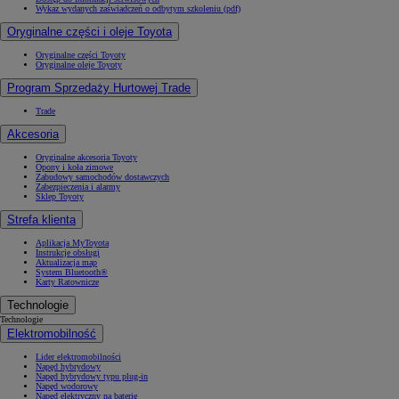
Wykaz wydanych zaświadczeń o odbytym szkoleniu (pdf)
Oryginalne części i oleje Toyota
Oryginalne części Toyoty
Oryginalne oleje Toyoty
Program Sprzedaży Hurtowej Trade
Trade
Akcesoria
Oryginalne akcesoria Toyoty
Opony i koła zimowe
Zabudowy samochodów dostawczych
Zabezpieczenia i alarmy
Sklep Toyoty
Strefa klienta
Aplikacja MyToyota
Instrukcje obsługi
Aktualizacja map
System Bluetooth®
Karty Ratownicze
Technologie
Technologie
Elektromobilność
Lider elektromobilności
Napęd hybrydowy
Napęd hybrydowy typu plug-in
Napęd wodorowy
Napęd elektryczny na baterię