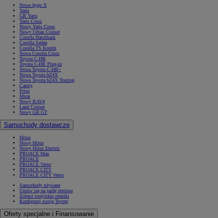
Nowe Aygo X
Yaris
GR Yaris
Yaris Cross
Nowy Yaris Cross
Nowy Urban Cruiser
Corolla Hatchback
Corolla Sedan
Corolla TS Kombi
Nowa Corolla Cross
Toyota C-HR
Toyota C-HR Plug-in
Nowa Toyota C-HR+
Nowa Toyota bZ4X
Nowa Toyota bZ4X Touring
Camry
Prius
Mirai
Nowy RAV4
Land Cruiser
Nowy GR GT
Samochody dostawcze
Hilux
Nowy Hilux
Nowy Hilux Electric
PROACE Max
PROACE
PROACE Verso
PROACE CITY
PROACE CITY Verso
Samochody używane
Umów się na jazdę testową
Zobacz wszystkie cenniki
Konfiguruj swoją Toyotę
Oferty specjalne i Finansowanie