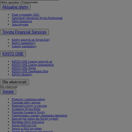
Oferty specjalne i Finansowanie
Aktualne oferty
Finał wyprzedaży 2025
Samochody dostawcze Toyota Professional
Oferta biznesowa
Auta używane
Toyota Financial Services
Kredyt niższych rat Toyota Easy
Kredyt standardowy
Leasing standardowy
KINTO ONE
KINTO ONE Leasing niższych rat
KINTO ONE Leasing konsumencki
KINTO ONE Najem
KINTO ONE Zarządzanie flotą
KINTO Mobility
Dla właścicieli
Dla właścicieli
Serwis
Promocje i sezonowe usługi
Pozostałe oferty serwisu
Rezerwacja wizyty w serwisie
Gwarancja Toyota Relax
Pozostałe Gwarancje Toyoty
Ubezpieczenia i naprawy blacharsko-lakiernicze
Innowacyjne usługi dla Twojej wygody
Bezpłatne Akcje Serwisowe
Serwis Dobrych Cen
Serwis w ASO się opłaca
Dostęp do informacji serwisowych