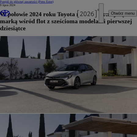
Przejdź do głównej zawartości
(Press Enter)
9 lipca 2024
W połowie 2024 roku Toyota najpopularniejszą
Otwórz menu
marką wśród flot z sześcioma modelami pierwszej
dziesiątce