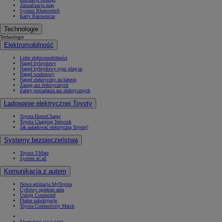
Aktualizacja map
System Bluetooth®
Karty Ratownicze
Technologie
Technologie
Elektromobilność
Lider elektromobilności
Napęd hybrydowy
Napęd hybrydowy typu plug-in
Napęd wodorowy
Napęd elektryczny na baterię
Zasięg aut elektrycznych
Zalety posiadania aut elektrycznych
Ładowanie elektrycznej Toyoty
Toyota HomeCharge
Toyota Charging Network
Jak naładować elektryczną Toyotę?
Systemy bezpieczeństwa
Toyota T-Mate
System eCall
Komunikacja z autem
Nowa aplikacja MyToyota
Cyfrowy opiekun auta
Usługi Connected
Płatne subskrypcje
Toyota Connectivity Match
Skontaktuj się z nami