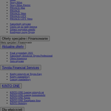
Nowy Hilux
Nowy Hilux Electric
PROACE Max
PROACE
PROACE Verso
PROACE CITY
PROACE CITY Verso
Samochody używane
Umów się na jazdę testową
Zobacz wszystkie cenniki
Konfiguruj swoją Toyotę
Oferty specjalne i Finansowanie
Oferty specjalne i Finansowanie
Aktualne oferty
Finał wyprzedaży 2025
Samochody dostawcze Toyota Professional
Oferta biznesowa
Auta używane
Toyota Financial Services
Kredyt niższych rat Toyota Easy
Kredyt standardowy
Leasing standardowy
KINTO ONE
KINTO ONE Leasing niższych rat
KINTO ONE Leasing konsumencki
KINTO ONE Najem
KINTO ONE Zarządzanie flotą
KINTO Mobility
Dla właścicieli