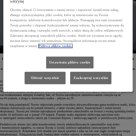
witrynę
Chcemy ułatwić Ci korzystanie z naszej strony i usprawnić świadczenie usług,
dlatego wykorzystujemy pliki cookie, które są umieszczane na Twoim
komputerze, telefonie komórkowym lub tablecie. Pomagają one nam zrozumieć
Twoje potrzeby i ulepszać funkcjonalność naszej witryny. Są wykorzystywane do
dostarczania usług i narzędzi osób trzecich, a także służą do celów reklamowych.
Zalecamy akceptację wszystkich plików cookie. Jeżeli nie wyrażasz na to zgody,
możesz łatwo zmienić ich ustawienia. Szczegółowe informacje na ten temat
znajdziesz w naszej
Polityce plików cookie.
Ceniony portal CompareTheMarket.com.au sprawdził wyniki wyszukiwania marek motoryzacyjnych
przez użytkowników Google w 2023 roku. Według tej analizy największym zainteresowaniem
Ustawienia plików cookie
internautów w 64 ze 155 badanych krajów cieszyła się Toyota, która była przez nich wpisywana aż
w 41,3% przypadków. Dla koncernu to już czwarty najlepszy wynik z rzędu i piąty w ciągu sześciu lat.
Odrzuć wszystkie
Zaakceptuj wszystkie
W 2023 roku Toyota ponownie była najczęściej wpisywaną w przeglądarce Google marką motoryzacyjną
na świecie, co dzieje się już czwarty raz z rzędu i piąty raz w ciągu ostatnich sześciu edycji badania. Portal
CompareTheMarket.com.au przeanalizował dane Google Trends pochodzące ze 155 krajów, według których
Toyota była tematem blisko połowy (41,3%) wszystkich wyszukiwań dotyczących samochodów. O przewadze
nad konkurentami najlepiej świadczy fakt, że Toyota największym zainteresowaniem cieszyła się aż
na 64 rynkach, a druga w zestawieniu marka – jedynie na 29.
Na tak dużą popularność Toyoty odpowiada przede wszystkim zdywersyfikowana gama modelowa marki, która
idealnie dostosowuje się do potrzeb klientów, a także wysoka jakość, bezawaryjność i niskie koszty
eksploatacji. Toyota jest obecnie największym producentem samochodów na świecie z roczną sprzedażą średnio
około 10 milionów aut w ponad 170 krajach. Pojazdy marki regularnie zdobywają najwyższe noty
w rankingach niezawodności takich jak Consumer Reports i zdobywają nagrody w prestiżowych plebiscytach.
Dodatkowym atutem jest także konsekwentny rozwój zelektryfikowanych samochodów oraz nisko-
i bezemisyjnych napędów, co stawia Toyotę w ścisłej czołówce najbardziej innowacyjnych firm
motoryzacyjnych. Rezultatem tych działań jest lepsza sprzedaż z roku na rok oraz ciągłe zwiększanie tempa
dekarbonizacji. Silną pozycję marki budują także wielkie sukcesy w motorsporcie, wśród których są