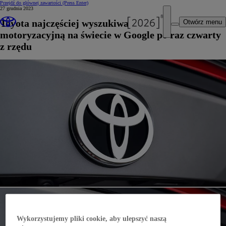
Przejdź do głównej zawartości
(Press Enter)
27 grudnia 2023
Toyota najczęściej wyszukiwaną marką
Otwórz menu
motoryzacyjną na świecie w Google po raz czwarty
z rzędu
Wykorzystujemy pliki cookie, aby ulepszyć naszą