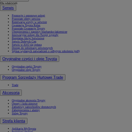
Dla właścicieli
Serwis
Promocje i sezonowe usługi
Pozostałe oferty serwisu
Rezerwacja wizyty w serwisie
Gwarancja Toyota Relax
Pozostałe Gwarancje Toyoty
Ubezpieczenia i naprawy blacharsko-lakiernicze
Innowacyjne usługi dla Twojej wygody
Bezpłatne Akcje Serwisowe
Serwis Dobrych Cen
Serwis w ASO się opłaca
Dostęp do informacji serwisowych
Wykaz wydanych zaświadczeń o odbytym szkoleniu (pdf)
Oryginalne części i oleje Toyota
Oryginalne części Toyoty
Oryginalne oleje Toyoty
Program Sprzedaży Hurtowej Trade
Trade
Akcesoria
Oryginalne akcesoria Toyoty
Opony i koła zimowe
Zabudowy samochodów dostawczych
Zabezpieczenia i alarmy
Sklep Toyoty
Strefa klienta
Aplikacja MyToyota
Instrukcje obsługi