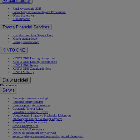
Aktualne oferty
Finał wyprzedaży 2025
Samochody dostawcze Toyota Professional
Oferta biznesowa
Auta używane
Toyota Financial Services
Kredyt niższych rat Toyota Easy
Kredyt standardowy
Leasing standardowy
KINTO ONE
KINTO ONE Leasing niższych rat
KINTO ONE Leasing konsumencki
KINTO ONE Najem
KINTO ONE Zarządzanie flotą
KINTO Mobility
Dla właścicieli
Dla właścicieli
Serwis
Promocje i sezonowe usługi
Pozostałe oferty serwisu
Rezerwacja wizyty w serwisie
Gwarancja Toyota Relax
Pozostałe Gwarancje Toyoty
Ubezpieczenia i naprawy blacharsko-lakiernicze
Innowacyjne usługi dla Twojej wygody
Bezpłatne Akcje Serwisowe
Serwis Dobrych Cen
Serwis w ASO się opłaca
Dostęp do informacji serwisowych
Wykaz wydanych zaświadczeń o odbytym szkoleniu (pdf)