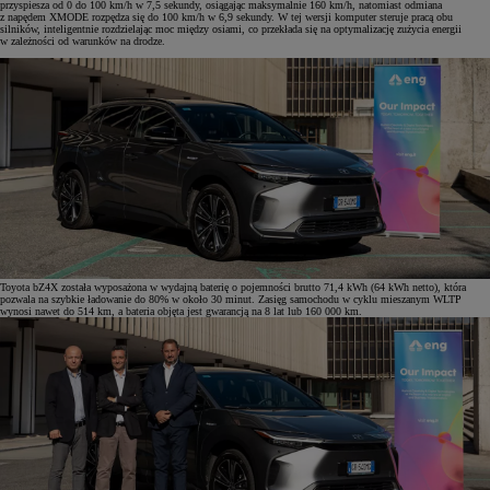
przyspiesza od 0 do 100 km/h w 7,5 sekundy, osiągając maksymalnie 160 km/h, natomiast odmiana
z napędem XMODE rozpędza się do 100 km/h w 6,9 sekundy. W tej wersji komputer steruje pracą obu
silników, inteligentnie rozdzielając moc między osiami, co przekłada się na optymalizację zużycia energii
w zależności od warunków na drodze.
Toyota bZ4X została wyposażona w wydajną baterię o pojemności brutto 71,4 kWh (64 kWh netto), która
pozwala na szybkie ładowanie do 80% w około 30 minut. Zasięg samochodu w cyklu mieszanym WLTP
wynosi nawet do 514 km, a bateria objęta jest gwarancją na 8 lat lub 160 000 km.