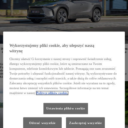
Wykorzystujemy pliki cookie, aby ulepszyć naszą
50 egzemplarzy elektrycznej Toyoty bZ4X trafi do floty włoskiego lidera w procesach cyfryzacji dla firm
witrynę
i administracji publicznej Engineering. Wybór modeli Toyoty w ramach elektryfikacji parku aut dla
pracowników firmy był podyktowany bezpieczeństwem i korzystnymi warunkami wynajmu
długoterminowego KINTO.
Chcemy ułatwić Ci korzystanie z naszej strony i usprawnić świadczenie usług,
dlatego wykorzystujemy pliki cookie, które są umieszczane na Twoim
Grupa Engineering zatrudnia przeszło 15 tysięcy pracowników w 80 różnych lokalizacjach na całym świecie.
Firma zakłada, że do 2026 roku będzie dysponować niskoemisyjną flotą składającą się wyłącznie z pojazdów
komputerze, telefonie komórkowym lub tablecie. Pomagają one nam zrozumieć
elektrycznych oraz hybrydowych, które będą emitować mniej niż 60 g CO2 na kilometr. Elementem strategii
Twoje potrzeby i ulepszać funkcjonalność naszej witryny. Są wykorzystywane do
dekarbonizacji jest włączenie do floty właśnie 50 modeli Toyoty bZ4X w ramach wynajmu długoterminowego
KINTO.
dostarczania usług i narzędzi osób trzecich, a także służą do celów reklamowych.
Zalecamy akceptację wszystkich plików cookie. Jeżeli nie wyrażasz na to zgody,
możesz łatwo zmienić ich ustawienia. Szczegółowe informacje na ten temat
znajdziesz w naszej
Polityce plików cookie.
Ustawienia plików cookie
Odrzuć wszystkie
Zaakceptuj wszystkie