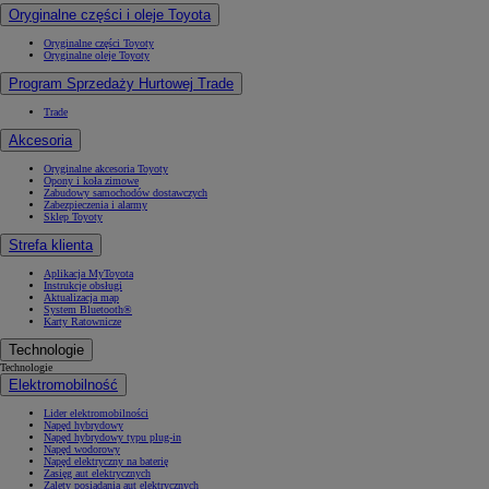
Oryginalne części i oleje Toyota
Oryginalne części Toyoty
Oryginalne oleje Toyoty
Program Sprzedaży Hurtowej Trade
Trade
Akcesoria
Oryginalne akcesoria Toyoty
Opony i koła zimowe
Zabudowy samochodów dostawczych
Zabezpieczenia i alarmy
Sklep Toyoty
Strefa klienta
Aplikacja MyToyota
Instrukcje obsługi
Aktualizacja map
System Bluetooth®
Karty Ratownicze
Technologie
Technologie
Elektromobilność
Lider elektromobilności
Napęd hybrydowy
Napęd hybrydowy typu plug-in
Napęd wodorowy
Napęd elektryczny na baterię
Zasięg aut elektrycznych
Zalety posiadania aut elektrycznych