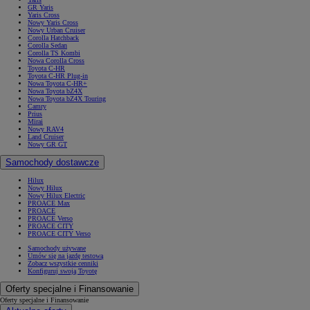
GR Yaris
Yaris Cross
Nowy Yaris Cross
Nowy Urban Cruiser
Corolla Hatchback
Corolla Sedan
Corolla TS Kombi
Nowa Corolla Cross
Toyota C-HR
Toyota C-HR Plug-in
Nowa Toyota C-HR+
Nowa Toyota bZ4X
Nowa Toyota bZ4X Touring
Camry
Prius
Mirai
Nowy RAV4
Land Cruiser
Nowy GR GT
Samochody dostawcze
Hilux
Nowy Hilux
Nowy Hilux Electric
PROACE Max
PROACE
PROACE Verso
PROACE CITY
PROACE CITY Verso
Samochody używane
Umów się na jazdę testową
Zobacz wszystkie cenniki
Konfiguruj swoją Toyotę
Oferty specjalne i Finansowanie
Oferty specjalne i Finansowanie