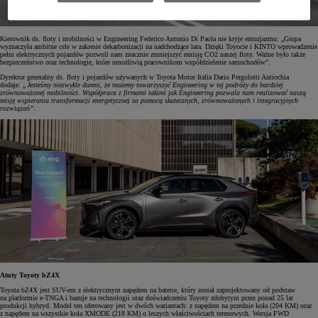
Kierownik ds. floty i mobilności w Engineering Federico Antonio Di Paola nie kryje entuzjazmu: „Grupa
wyznaczyła ambitne cele w zakresie dekarbonizacji na nadchodzące lata. Dzięki Toyocie i KINTO wprowadzenie
pełni elektrycznych pojazdów pozwoli nam znacznie zmniejszyć emisję CO2 naszej floty. Ważne było także
bezpieczeństwo oraz technologie, które umożliwią pracownikom współdzielenie samochodów”.
Dyrektor generalny ds. floty i pojazdów używanych w Toyota Motor Italia Dario Pergolotti Antiochia
dodaje:
„Jesteśmy niezwykle dumni, że możemy towarzyszyć Engineering w tej podróży do bardziej
zrównoważonej mobilności. Współpraca z firmami takimi jak Engineering pozwala nam realizować naszą
misję wspierania transformacji energetycznej za pomocą skutecznych, zrównoważonych i integracyjnych
rozwiązań”.
Atuty Toyoty bZ4X
Toyota bZ4X jest SUV-em z elektrycznym napędem na baterie, który został zaprojektowany od podstaw
na platformie e-TNGA i bazuje na technologii oraz doświadczeniu Toyoty zdobytym przez ponad 25 lat
produkcji hybryd. Model ten oferowany jest w dwóch wariantach: z napędem na przednie koła (204 KM) oraz
z napędem na wszystkie koła XMODE (218 KM) o leszych właściwościach terenowych. Wersja FWD