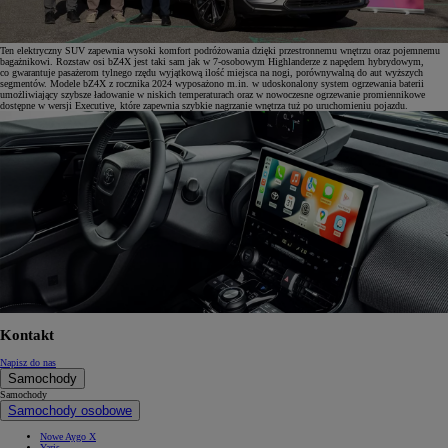
Ten elektryczny SUV zapewnia wysoki komfort podróżowania dzięki przestronnemu wnętrzu oraz pojemnemu
bagażnikowi. Rozstaw osi bZ4X jest taki sam jak w 7-osobowym Highlanderze z napędem hybrydowym,
co gwarantuje pasażerom tylnego rzędu wyjątkową ilość miejsca na nogi, porównywalną do aut wyższych
segmentów. Modele bZ4X z rocznika 2024 wyposażono m.in. w udoskonalony system ogrzewania baterii
umożliwiający szybsze ładowanie w niskich temperaturach oraz w nowoczesne ogrzewanie promiennikowe
dostępne w wersji Executive, które zapewnia szybkie nagrzanie wnętrza tuż po uruchomieniu pojazdu.
Kontakt
Napisz do nas
Samochody
Samochody
Samochody osobowe
Nowe Aygo X
Yaris