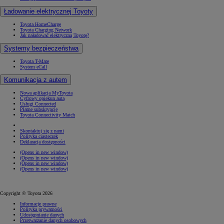
Ładowanie elektrycznej Toyoty
Toyota HomeCharge
Toyota Charging Network
Jak naładować elektryczną Toyotę?
Systemy bezpieczeństwa
Toyota T-Mate
System eCall
Komunikacja z autem
Nowa aplikacja MyToyota
Cyfrowy opiekun auta
Usługi Connected
Płatne subskrypcje
Toyota Connectivity Match
Skontaktuj się z nami
Polityka ciasteczek
Deklaracja dostępności
(Opens in new window)
(Opens in new window)
(Opens in new window)
(Opens in new window)
Copyright © Toyota 2026
Informacje prawne
Polityka prywatności
Udostępnianie danych
Przetwarzanie danych osobowych