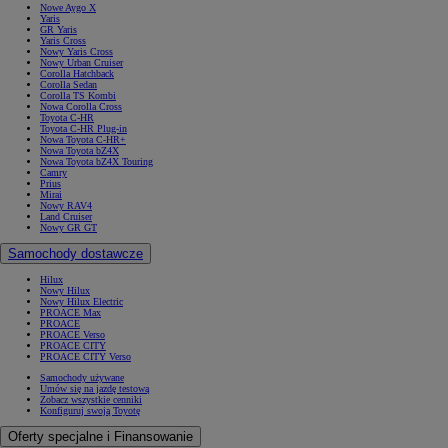
Nowe Aygo X
Yaris
GR Yaris
Yaris Cross
Nowy Yaris Cross
Nowy Urban Cruiser
Corolla Hatchback
Corolla Sedan
Corolla TS Kombi
Nowa Corolla Cross
Toyota C-HR
Toyota C-HR Plug-in
Nowa Toyota C-HR+
Nowa Toyota bZ4X
Nowa Toyota bZ4X Touring
Camry
Prius
Mirai
Nowy RAV4
Land Cruiser
Nowy GR GT
Samochody dostawcze
Hilux
Nowy Hilux
Nowy Hilux Electric
PROACE Max
PROACE
PROACE Verso
PROACE CITY
PROACE CITY Verso
Samochody używane
Umów się na jazdę testową
Zobacz wszystkie cenniki
Konfiguruj swoją Toyotę
Oferty specjalne i Finansowanie