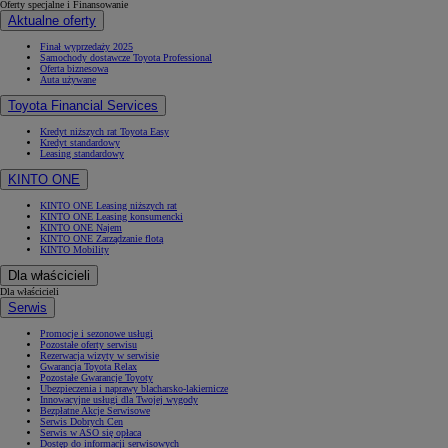
Oferty specjalne i Finansowanie
Aktualne oferty
Finał wyprzedaży 2025
Samochody dostawcze Toyota Professional
Oferta biznesowa
Auta używane
Toyota Financial Services
Kredyt niższych rat Toyota Easy
Kredyt standardowy
Leasing standardowy
KINTO ONE
KINTO ONE Leasing niższych rat
KINTO ONE Leasing konsumencki
KINTO ONE Najem
KINTO ONE Zarządzanie flotą
KINTO Mobility
Dla właścicieli
Dla właścicieli
Serwis
Promocje i sezonowe usługi
Pozostałe oferty serwisu
Rezerwacja wizyty w serwisie
Gwarancja Toyota Relax
Pozostałe Gwarancje Toyoty
Ubezpieczenia i naprawy blacharsko-lakiernicze
Innowacyjne usługi dla Twojej wygody
Bezpłatne Akcje Serwisowe
Serwis Dobrych Cen
Serwis w ASO się opłaca
Dostęp do informacji serwisowych