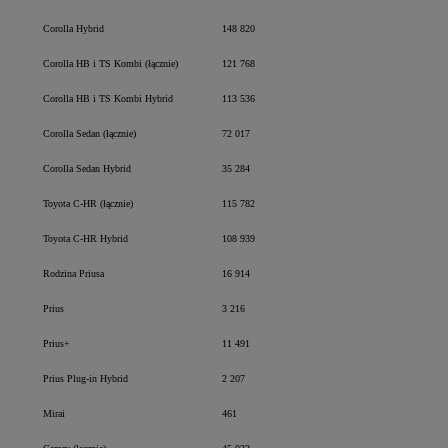
Corolla Hybrid
148 820
Corolla HB i TS Kombi (łącznie)
121 768
Corolla HB i TS Kombi Hybrid
113 536
Corolla Sedan (łącznie)
72 017
Corolla Sedan Hybrid
35 284
Toyota C-HR (łącznie)
115 782
Toyota C-HR Hybrid
108 939
Rodzina Priusa
16 914
Prius
3 216
Prius+
11 491
Prius Plug-in Hybrid
2 207
Mirai
461