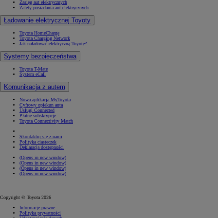
Zasięg aut elektrycznych
Zalety posiadania aut elektrycznych
Ładowanie elektrycznej Toyoty
Toyota HomeCharge
Toyota Charging Network
Jak naładować elektryczną Toyotę?
Systemy bezpieczeństwa
Toyota T-Mate
System eCall
Komunikacja z autem
Nowa aplikacja MyToyota
Cyfrowy opiekun auta
Usługi Connected
Płatne subskrypcje
Toyota Connectivity Match
Skontaktuj się z nami
Polityka ciasteczek
Deklaracja dostępności
(Opens in new window)
(Opens in new window)
(Opens in new window)
(Opens in new window)
Copyright © Toyota 2026
Informacje prawne
Polityka prywatności