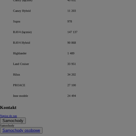
Camry (łącznie)
45 032
Camry Hybrid
11 203
Supra
978
RAV4 (łącznie)
147 137
RAV4 Hybrid
90 868
Highlander
1 489
Land Cruiser
33 951
Hilux
34 202
PROACE
27 100
Inne modele
24 494
Kontakt
Napisz do nas
Samochody
Samochody
Samochody osobowe