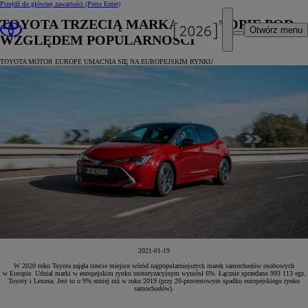
Przejdź do głównej zawartości
(Press Enter)
TOYOTA TRZECIĄ MARKĄ W EUROPIE POD
Otwórz menu
WZGLĘDEM POPULARNOŚCI
TOYOTA MOTOR EUROPE UMACNIA SIĘ NA EUROPEJSKIM RYNKU
2021-01-19
W 2020 roku Toyota zajęła trzecie miejsce wśród najpopularniejszych marek samochodów osobowych
w Europie. Udział marki w europejskim rynku motoryzacyjnym wyniósł 6%. Łącznie sprzedano 993 113 egz.
Toyoty i Lexusa. Jest to o 9% mniej niż w roku 2019 (przy 20-procentowym spadku europejskiego rynku
samochodów).