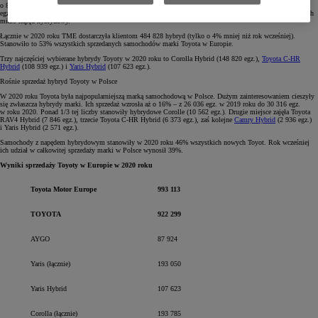
o 8% mniej niż rok wcześniej. Najpopularniejszymi modelami były Corolla (193 785 egz.), Yaris (193 050
egz.) i
RAV4
(147 137 egz.). Stanowiły one łącznie 58% całkowitej sprzedaży marki w Europie, a 65% z nich
miało napęd hybrydowy.
Łącznie w 2020 roku TME dostarczyła klientom 484 828 hybryd (tylko o 4% mniej niż rok wcześniej).
Stanowiło to 53% wszystkich sprzedanych samochodów marki Toyota w Europie.
Trzy najczęściej wybierane hybrydy Toyoty w 2020 roku to Corolla Hybrid (148 820 egz.),
Toyota C-HR
Hybrid
(108 939 egz.) i
Yaris Hybrid
(107 623 egz.).
Rośnie sprzedaż hybryd Toyoty w Polsce
W 2020 roku Toyota była najpopularniejszą marką samochodową w Polsce. Dużym zainteresowaniem cieszyły
się zwłaszcza hybrydy marki. Ich sprzedaż wzrosła aż o 16% – z 26 036 egz. w 2019 roku do 30 316 egz.
w roku 2020. Ponad 1/3 tej liczby stanowiły hybrydowe Corolle (10 562 egz.). Drugie miejsce zajęła Toyota
RAV4 Hybrid (7 846 egz.), trzecie Toyota C-HR Hybrid (6 373 egz.), zaś kolejne
Camry Hybrid
(2 936 egz.)
i Yaris Hybrid (2 571 egz.).
Samochody z napędem hybrydowym stanowiły w 2020 roku 46% wszystkich nowych Toyot. Rok wcześniej
ich udział w całkowitej sprzedaży marki w Polsce wynosił 39%.
Wyniki sprzedaży Toyoty w Europie w 2020 roku
Toyota Motor Europe
993 113
TOYOTA
922 299
AYGO
87 924
Yaris (łącznie)
193 050
Yaris Hybrid
107 623
Corolla (łącznie)
193 785