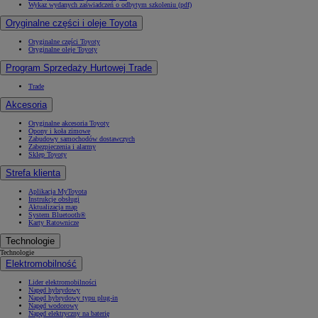
Wykaz wydanych zaświadczeń o odbytym szkoleniu (pdf)
Oryginalne części i oleje Toyota
Oryginalne części Toyoty
Oryginalne oleje Toyoty
Program Sprzedaży Hurtowej Trade
Trade
Akcesoria
Oryginalne akcesoria Toyoty
Opony i koła zimowe
Zabudowy samochodów dostawczych
Zabezpieczenia i alarmy
Sklep Toyoty
Strefa klienta
Aplikacja MyToyota
Instrukcje obsługi
Aktualizacja map
System Bluetooth®
Karty Ratownicze
Technologie
Technologie
Elektromobilność
Lider elektromobilności
Napęd hybrydowy
Napęd hybrydowy typu plug-in
Napęd wodorowy
Napęd elektryczny na baterię