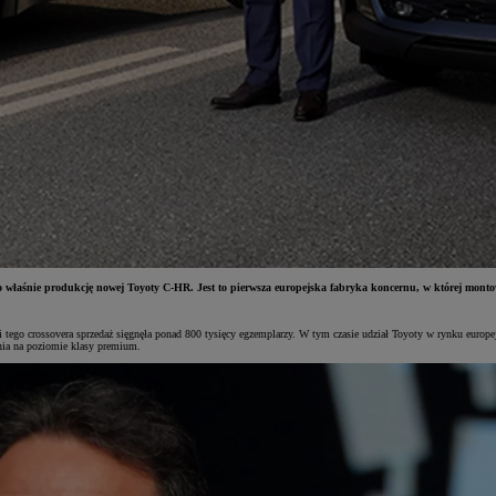
aśnie produkcję nowej Toyoty C-HR. Jest to pierwsza europejska fabryka koncernu, w której montowan
 tego crossovera sprzedaż sięgnęła ponad 800 tysięcy egzemplarzy. W tym czasie udział Toyoty w rynku eur
ania na poziomie klasy premium.