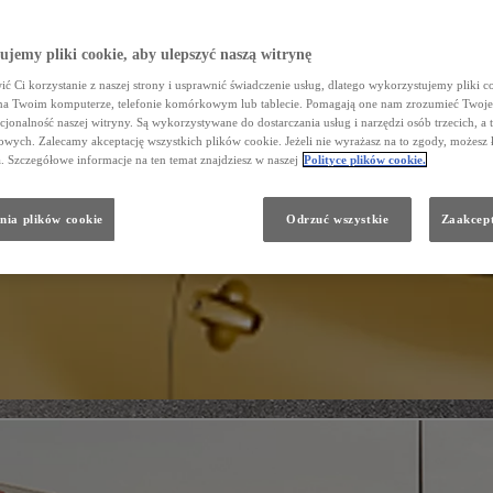
jemy pliki cookie, aby ulepszyć naszą witrynę
ć Ci korzystanie z naszej strony i usprawnić świadczenie usług, dlatego wykorzystujemy pliki co
na Twoim komputerze, telefonie komórkowym lub tablecie. Pomagają one nam zrozumieć Twoje 
cjonalność naszej witryny. Są wykorzystywane do dostarczania usług i narzędzi osób trzecich, a 
wych. Zalecamy akceptację wszystkich plików cookie. Jeżeli nie wyrażasz na to zgody, możesz 
a. Szczegółowe informacje na ten temat znajdziesz w naszej
Polityce plików cookie.
nia plików cookie
Odrzuć wszystkie
Zaakcept