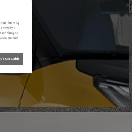
okie, które są
potrzeby i
także służą do
łatwo zmienić
uj wszystkie