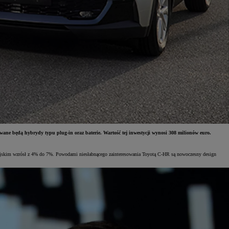
e będą hybrydy typu plug-in oraz baterie. Wartość tej inwestycji wynosi 308 milionów euro.
opejskim wzrósł z 4% do 7%. Powodami niesłabnącego zainteresowania Toyotą C-HR są nowoczesny design