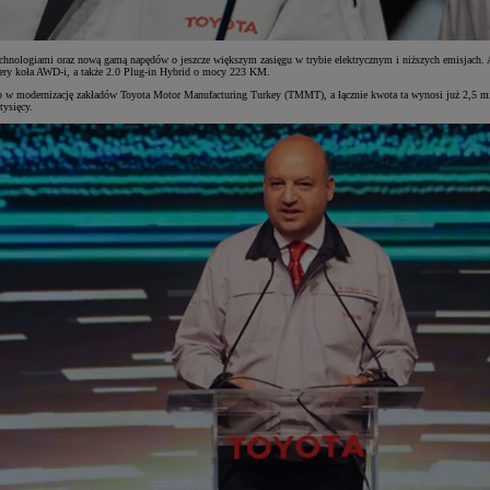
technologiami oraz nową gamą napędów o jeszcze większym zasięgu w trybie elektrycznym i niższych emisjach. 
tery koła AWD-i, a także 2.0 Plug-in Hybrid o mocy 223 KM.
 w modernizację zakładów Toyota Motor Manufacturing Turkey (TMMT), a łącznie kwota ta wynosi już 2,5 m
tysięcy.