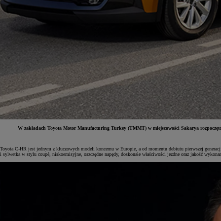
W zakładach Toyota Motor Manufacturing Turkey (TMMT) w miejscowości Sakarya rozpoczęto wł
Toyota C-HR jest jednym z kluczowych modeli koncernu w Europie, a od momentu debiutu pierwszej generacji
Od
81 900 zł
i sylwetka w stylu coupé, niskoemisyjne, oszczędne napędy, doskonałe właściwości jezdne oraz jakość wykon
Yaris Cross
HYBRID