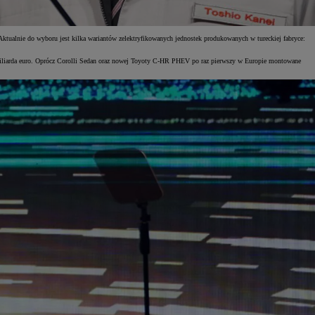
Aktualnie do wyboru jest kilka wariantów zelektryfikowanych jednostek produkowanych w tureckiej fabryce:
iliarda euro. Oprócz Corolli Sedan oraz nowej Toyoty C-HR PHEV po raz pierwszy w Europie montowane