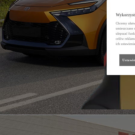
Wykorzystu
Chcemy ułatwi
umieszczane 
ulepszać funk
celów reklamo
ich ustawieni
Ustawie