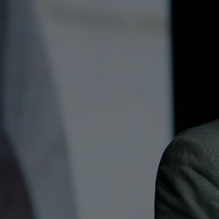
Od
105 300 zł
Corolla Hatchback
HYBRID