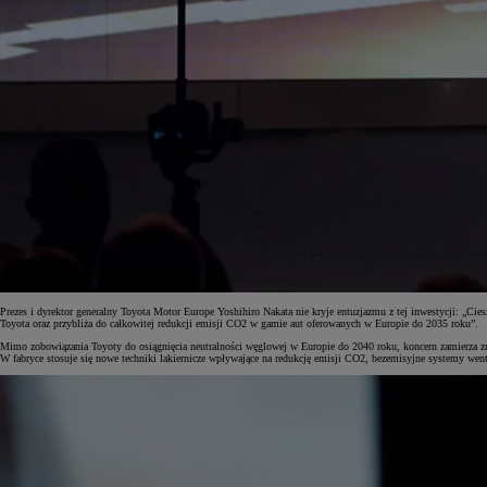
Prezes i dyrektor generalny Toyota Motor Europe Yoshihiro Nakata nie kryje entuzjazmu z tej inwestycji: „Ci
Toyota oraz przybliża do całkowitej redukcji emisji CO2 w gamie aut oferowanych w Europie do 2035 roku”.
Mimo zobowiązania Toyoty do osiągnięcia neutralności węglowej w Europie do 2040 roku, koncern zamierza zr
W fabryce stosuje się nowe techniki lakiernicze wpływające na redukcję emisji CO2, bezemisyjne systemy wentyl