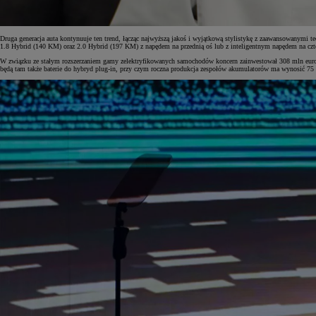
Druga generacja auta kontynuuje ten trend, łącząc najwyższą jakoś i wyjątkową stylistykę z zaawansowanymi 
1.8 Hybrid (140 KM) oraz 2.0 Hybrid (197 KM) z napędem na przednią oś lub z inteligentnym napędem na cz
W związku ze stałym rozszerzaniem gamy zelektryfikowanych samochodów koncern zainwestował 308 mln euro
będą tam także baterie do hybryd plug-in, przy czym roczna produkcja zespołów akumulatorów ma wynosić 75 