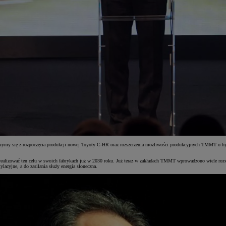
eszymy się z rozpoczęcia produkcji nowej Toyoty C-HR oraz rozszerzenia możliwości produkcyjnych TMMT o hybry
ealizować ten celu w swoich fabrykach już w 2030 roku. Już teraz w zakładach TMMT wprowadzono wiele rozwią
acyjne, a do zasilania służy energia słoneczna.