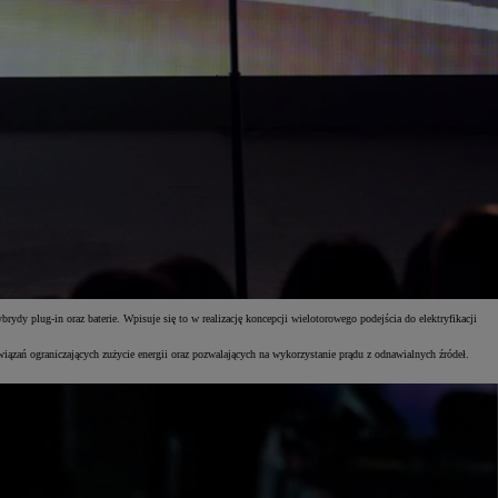
dy plug-in oraz baterie. Wpisuje się to w realizację koncepcji wielotorowego podejścia do elektryfikacji
zań ograniczających zużycie energii oraz pozwalających na wykorzystanie prądu z odnawialnych źródeł.