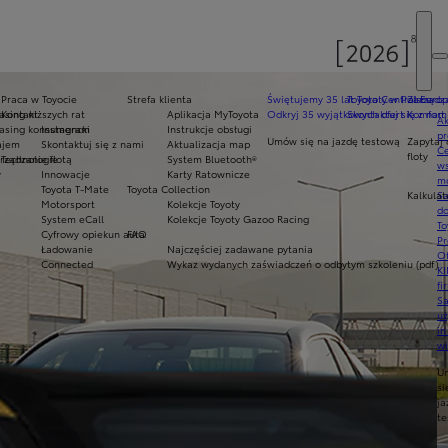
Praca w Toyocie
Strefa klienta
Świętujemy 35 lat Toyoty w Polsce
Toyota Central Europ
Zarządza
sing niższych rat
Kontakt
Aplikacja MyToyota
Odkryj 35 wyjątkowych ofert
Skontaktuj się z nam
Komfort 
Ak
asing konsumencki
Instagram
Instrukcje obsługi
pr
Umów się na jazdę testową
Zapytaj 
ajem
Skontaktuj się z nami
Aktualizacja map
Ce
floty
ządzanie flotą
Technologie
System Bluetooth®
ws
y
Innowacje
Karty Ratownicze
mo
Toyota T-Mate
Toyota Collection
Kalkulat
S
Motorsport
Kolekcje Toyoty
do
System eCall
Kolekcje Toyoty Gazoo Racing
To
Cyfrowy opiekun auta
FAQ
Pr
Ładowanie
Najczęściej zadawane pytania
Of
Connected
Wykaz wydanych zaświadczeń o odbytym szkoleniu (pdf)
KI
fi
S
u
in
w
U
si
ja
te