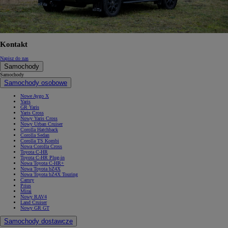
Kontakt
Napisz do nas
Samochody
Samochody
Samochody osobowe
Nowe Aygo X
Yaris
GR Yaris
Yaris Cross
Nowy Yaris Cross
Nowy Urban Cruiser
Corolla Hatchback
Corolla Sedan
Corolla TS Kombi
Nowa Corolla Cross
Toyota C-HR
Toyota C-HR Plug-in
Nowa Toyota C-HR+
Nowa Toyota bZ4X
Nowa Toyota bZ4X Touring
Camry
Prius
Mirai
Nowy RAV4
Land Cruiser
Nowy GR GT
Samochody dostawcze