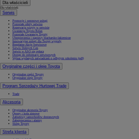
Dla właścicieli
Dla właścicieli
Serwis
Promocje i sezonowe usługi
Pozostałe oferty serwisu
Rezerwacja wizyty w serwisie
Gwarancja Toyota Relax
Pozostałe Gwarancje Toyoty
Ubezpieczenia i naprawy blacharsko-lakiernicze
Innowacyjne usługi dla Twojej wygody
Bezpłatne Akcje Serwisowe
Serwis Dobrych Cen
Serwis w ASO się opłaca
Dostęp do informacji serwisowych
Wykaz wydanych zaświadczeń o odbytym szkoleniu (pdf)
Oryginalne części i oleje Toyota
Oryginalne części Toyoty
Oryginalne oleje Toyoty
Program Sprzedaży Hurtowej Trade
Trade
Akcesoria
Oryginalne akcesoria Toyoty
Opony i koła zimowe
Zabudowy samochodów dostawczych
Zabezpieczenia i alarmy
Sklep Toyoty
Strefa klienta