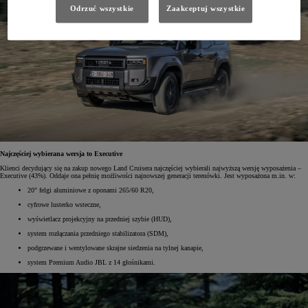
Odrzuć wszystkie
Zaakceptuj wszystkie
Najczęściej wybierana wersja to Executive
Klienci decydujący się na zakup nowego Land Cruisera najczęściej wybierali najwyższą wersję wyposażenia –
Executive (43%). Oddaje ona pełnię możliwości najnowszej generacji terenówki. Jest wyposażona m.in. w:
20" felgi aluminiowe z oponami 265/60 R20,
cyfrowe lusterko wsteczne,
wyświetlacz projekcyjny na przedniej szybie (HUD),
system rozłączania przedniego stabilizatora (SDM),
podgrzewane i wentylowane skrajne siedzenia na tylnej kanapie,
system Premium Audio JBL z 14 głośnikami.