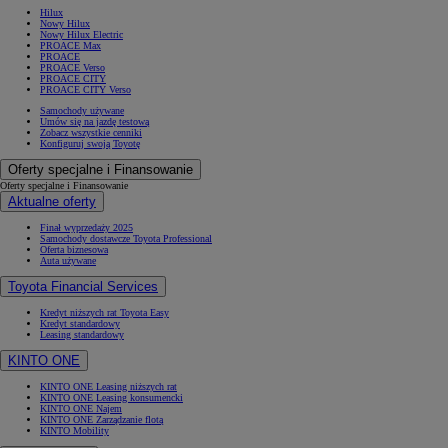
Hilux
Nowy Hilux
Nowy Hilux Electric
PROACE Max
PROACE
PROACE Verso
PROACE CITY
PROACE CITY Verso
Samochody używane
Umów się na jazdę testową
Zobacz wszystkie cenniki
Konfiguruj swoją Toyotę
Oferty specjalne i Finansowanie
Oferty specjalne i Finansowanie
Aktualne oferty
Finał wyprzedaży 2025
Samochody dostawcze Toyota Professional
Oferta biznesowa
Auta używane
Toyota Financial Services
Kredyt niższych rat Toyota Easy
Kredyt standardowy
Leasing standardowy
KINTO ONE
KINTO ONE Leasing niższych rat
KINTO ONE Leasing konsumencki
KINTO ONE Najem
KINTO ONE Zarządzanie flotą
KINTO Mobility