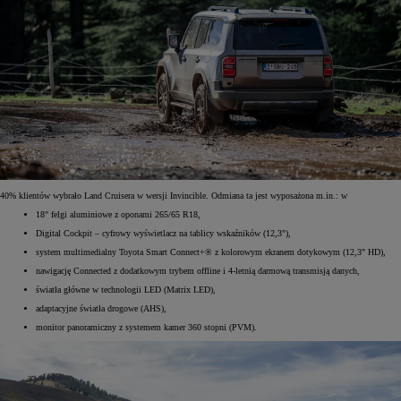
40% klientów wybrało Land Cruisera w wersji Invincible. Odmiana ta jest wyposażona m.in.: w
18" felgi aluminiowe z oponami 265/65 R18,
Digital Cockpit – cyfrowy wyświetlacz na tablicy wskaźników (12,3"),
system multimedialny Toyota Smart Connect+® z kolorowym ekranem dotykowym (12,3" HD),
nawigację Connected z dodatkowym trybem offline i 4-letnią darmową transmisją danych,
światła główne w technologii LED (Matrix LED),
adaptacyjne światła drogowe (AHS),
monitor panoramiczny z systemem kamer 360 stopni (PVM).