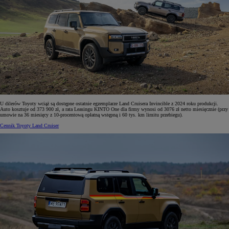
U dilerów Toyoty wciąż są dostępne ostatnie egzemplarze Land Cruisera Invincible z 2024 roku produkcji.
Auto kosztuje od 373 900 zł, a rata Leasingu KINTO One dla firmy wynosi od 3076 zł netto miesięcznie (przy
umowie na 36 miesięcy z 10-procentową opłatną wstępną i 60 tys. km limitu przebiegu).
Cennik Toyoty Land Cruiser