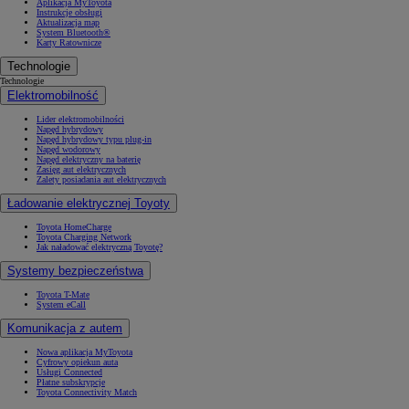
Aplikacja MyToyota
Instrukcje obsługi
Aktualizacja map
System Bluetooth®
Karty Ratownicze
Technologie
Technologie
Elektromobilność
Lider elektromobilności
Napęd hybrydowy
Napęd hybrydowy typu plug-in
Napęd wodorowy
Napęd elektryczny na baterię
Zasięg aut elektrycznych
Zalety posiadania aut elektrycznych
Ładowanie elektrycznej Toyoty
Toyota HomeCharge
Toyota Charging Network
Jak naładować elektryczną Toyotę?
Systemy bezpieczeństwa
Toyota T-Mate
System eCall
Komunikacja z autem
Nowa aplikacja MyToyota
Cyfrowy opiekun auta
Usługi Connected
Płatne subskrypcje
Toyota Connectivity Match