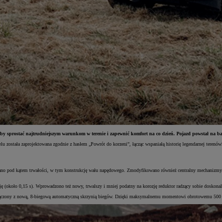
by sprostać najtrudniejszym warunkom w terenie i zapewnić komfort na co dzień. Pojazd powstał na ba
została zaprojektowana zgodnie z hasłem „Powrót do korzeni”, łącząc wspaniałą historię legendarnej terenów
ano pod kątem trwałości, w tym konstrukcję wału napędowego. Zmodyfikowano również centralny mechanizmy
ję (około 0,15 s). Wprowadzono też nowy, trwalszy i mniej podatny na korozję reduktor radzący sobie dosk
połączony z nową, 8-biegową automatyczną skrzynią biegów. Dzięki maksymalnemu momentowi obrotowemu 500