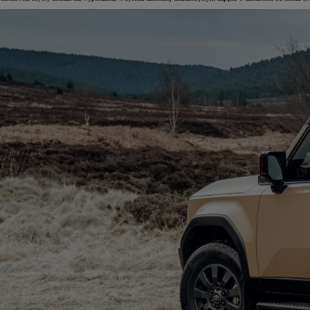
Od
105 300 zł
Corolla Hatchback
HYBRID