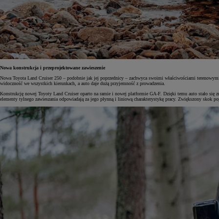
Nowa konstrukcja i przeprojektowane zawieszenie
Nowa Toyota Land Cruiser 250 – podobnie jak jej poprzednicy – zachwyca swoimi właściwościami terenowymi.
widoczność we wszystkich kierunkach, a auto daje dużą przyjemność z prowadzenia.
Konstrukcję nowej Toyoty Land Cruiser oparto na ramie i nowej platformie GA-F. Dzięki temu auto stało się 
elementy tylnego zawieszania odpowiadają za jego płynną i liniową charakterystykę pracy. Zwiększony skok po