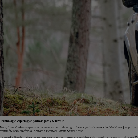
Technologie wspierające podczas jazdy w terenie
Nowy Land Cruiser wyposażono w nowoczesne technologie ułatwiające jazdę w terenie. Model ten jest pierwszą 
systemów bezpieczeństwa i wsparcia kierowcy Toyota Safety Sense.
Terenówka Toyoty została też wyposażona w system zmiennej charakterystyki napędu w zależności od terenu (Mu