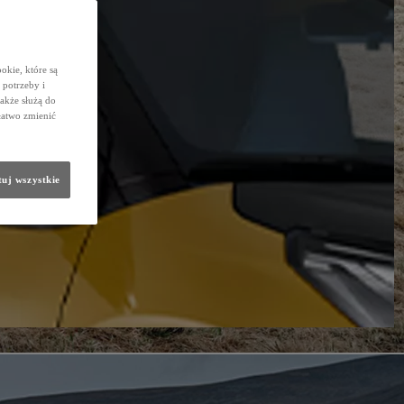
okie, które są
potrzeby i
także służą do
łatwo zmienić
uj wszystkie