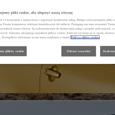
jemy pliki cookie, aby ulepszyć naszą witrynę
ć Ci korzystanie z naszej strony i usprawnić świadczenie usług, dlatego wykorzystujemy pliki co
na Twoim komputerze, telefonie komórkowym lub tablecie. Pomagają one nam zrozumieć Twoje 
cjonalność naszej witryny. Są wykorzystywane do dostarczania usług i narzędzi osób trzecich, a 
wych. Zalecamy akceptację wszystkich plików cookie. Jeżeli nie wyrażasz na to zgody, możesz 
a. Szczegółowe informacje na ten temat znajdziesz w naszej
Polityce plików cookie.
nia plików cookie
Odrzuć wszystkie
Zaakcept