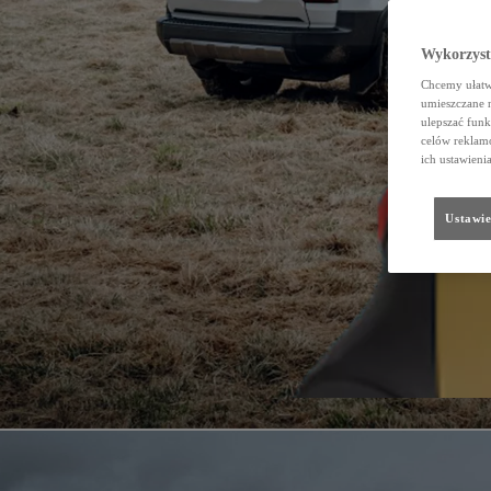
Wykorzystu
Chcemy ułatwi
umieszczane 
ulepszać funk
celów reklamo
ich ustawieni
Ustawie