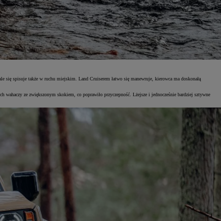
le się spisuje także w ruchu miejskim. Land Cruiserem łatwo się manewruje, kierowca ma doskonałą
ch wahaczy ze zwiększonym skokiem, co poprawiło przyczepność. Lżejsze i jednocześnie bardziej sztywne