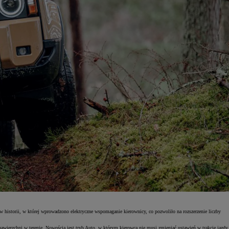
w historii, w której wprowadzono elektryczne wspomaganie kierownicy, co pozwoliło na rozszerzenie liczby
wierzchni w terenie. Nowością jest tryb Auto, w którym kierowca nie musi zmieniać ustawień w trakcie jazdy.