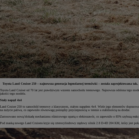
Toyota Land Cruiser 250 – najnowsza generacja legendarnej terenówki – została zaprojektowana tak, 
Toyota Land Cruiser od 70 lat jest prawdziwym wzorem samochodu terenowego. Najnowsza odsłona tego modelu 
jakości tego modelu.
Od
81 900 zł
Stały napęd 4x4
Yaris Cross
Land Cruiser 250 to samochód terenowy z klasycznym, stałym napędem 4x4. Wiele jego elementów dopracow
HYBRID
na zużycie paliwa, co zapewniło równowagę pomiędzy przyczepnością w terenie a stabilnością na drodze.
Zastosowano nową blokadę mechanizmu różnicowego opartą o elektrozawór, co zapewniło o 85% szybszą reakc
Pod maską nowego Land Cruisera kryje się czterocylindrowy rzędowy silnik 2.8 D-4D 204 KM, który jest 