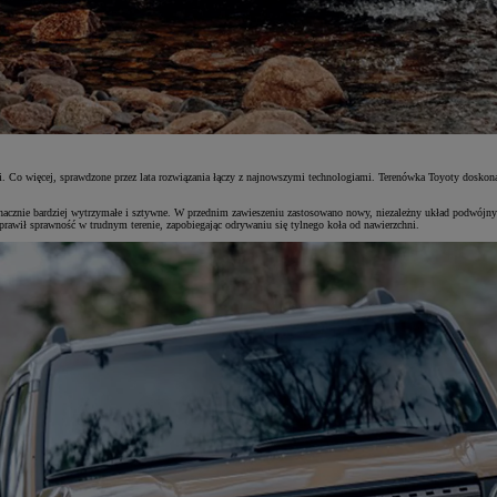
 Co więcej, sprawdzone przez lata rozwiązania łączy z najnowszymi technologiami. Terenówka Toyoty doskona
znacznie bardziej wytrzymałe i sztywne. W przednim zawieszeniu zastosowano nowy, niezależny układ podwójny
prawił sprawność w trudnym terenie, zapobiegając odrywaniu się tylnego koła od nawierzchni.