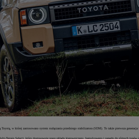
Toyotą, w której zastosowano system rozłączania przedniego stabilizatora (SDM). To także pierwsza generacja 
lti-Terrain Select), który dostosowuje pracę układu kierowniczego, hamulcowego i napędu do różnych typów na