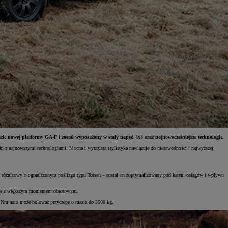
zie nowej platformy GA-F i został wyposażony w stały napęd 4x4 oraz najnowocześniejsze technologie.
ki z najnowszymi technologiami. Mocna i wyrazista stylistyka nawiązuje do niezawodności i najwyższej
 różnicowy o ograniczonym poślizgu typu Torsen – został on zoptymalizowany pod kątem osiągów i wpływu
onale z większym momentem obrotowym.
 Nm auto może holować przyczepę o masie do 3500 kg.