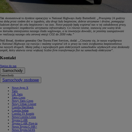
Tak skomentował to dyrektor operacyjny w National Highways Andy Butterfield:
„Pracujemy 24 godziny
na dobę przez siedem dni w tygodniu, aby drogi były bezpieczne, dobrze utrzymane i drożne, pomagając
ludziom dotrzeć do celu bezpiecznie i na czas. Nowe pojazdy będą wspierać nas w tej całodobowej pracy,
w szczególności inspektorów utrzymania infrastruktury. Co równie istotne, stanowią one ważny krok
w kierunku zmniejszenia naszego śladu węglowego, a ta inwestycja dowodzi, że jesteśmy zaangażowani
w realizację naszego celu zerowej emisji CO2 do 2030 roku.”
Neil Broad, dyrektor generalny One Toyota Fleet Services, dodał:
„Cieszymy się, że nasza współpraca
z National Highways się rozwija i możemy wspierać ich w pracy na rzecz zwiększenia bezpieczeństwa
na naszych drogach. Mamy jedną z największych gam elektrycznych samochodów użytkowych oraz doskonały
zespół, który ułatwia coraz większej liczbie firm transformacje flot na samochody elektryczne”.
Kontakt
Napisz do nas
Samochody
Samochody
Samochody osobowe
Nowe Aygo X
Yaris
GR Yaris
Yaris Cross
Nowy Yaris Cross
Nowy Urban Cruiser
Corolla Hatchback
Corolla Sedan
Corolla TS Kombi
Nowa Corolla Cross
Toyota C-HR
Toyota C-HR Plug-in
Nowa Toyota C-HR+
Nowa Toyota bZ4X