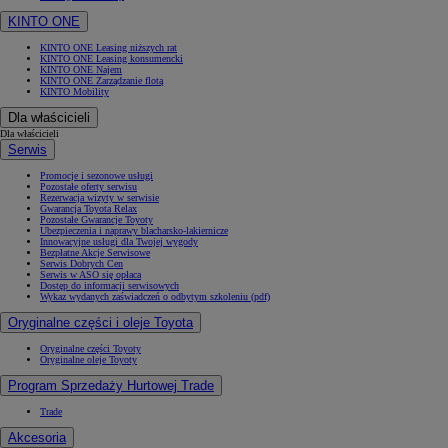
KINTO ONE
KINTO ONE Leasing niższych rat
KINTO ONE Leasing konsumencki
KINTO ONE Najem
KINTO ONE Zarządzanie flotą
KINTO Mobility
Dla właścicieli
Dla właścicieli
Serwis
Promocje i sezonowe usługi
Pozostałe oferty serwisu
Rezerwacja wizyty w serwisie
Gwarancja Toyota Relax
Pozostałe Gwarancje Toyoty
Ubezpieczenia i naprawy blacharsko-lakiernicze
Innowacyjne usługi dla Twojej wygody
Bezpłatne Akcje Serwisowe
Serwis Dobrych Cen
Serwis w ASO się opłaca
Dostęp do informacji serwisowych
Wykaz wydanych zaświadczeń o odbytym szkoleniu (pdf)
Oryginalne części i oleje Toyota
Oryginalne części Toyoty
Oryginalne oleje Toyoty
Program Sprzedaży Hurtowej Trade
Trade
Akcesoria