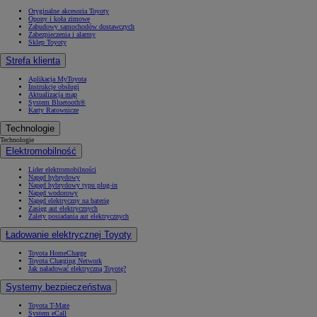
Oryginalne akcesoria Toyoty
Opony i koła zimowe
Zabudowy samochodów dostawczych
Zabezpieczenia i alarmy
Sklep Toyoty
Strefa klienta
Aplikacja MyToyota
Instrukcje obsługi
Aktualizacja map
System Bluetooth®
Karty Ratownicze
Technologie
Technologie
Elektromobilność
Lider elektromobilności
Napęd hybrydowy
Napęd hybrydowy typu plug-in
Napęd wodorowy
Napęd elektryczny na baterię
Zasięg aut elektrycznych
Zalety posiadania aut elektrycznych
Ładowanie elektrycznej Toyoty
Toyota HomeCharge
Toyota Charging Network
Jak naładować elektryczną Toyotę?
Systemy bezpieczeństwa
Toyota T-Mate
System eCall