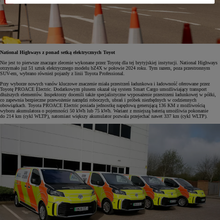
National Highways z ponad setką elektrycznych Toyot
Nie jest to pierwsze znaczące zlecenie wykonane przez Toyotę dla tej brytyjskiej instytucji. National Highways
otrzymało już 51 sztuk elektrycznego modelu bZ4X w połowie 2024 roku. Tym razem, poza przestronnym
SUV-em, wybrano również pojazdy z linii Toyota Professional.
Przy wyborze nowych vanów kluczowe znaczenie miała przestrzeń ładunkowa i ładowność oferowane przez
Toyotę PROACE Electric. Dodatkowym plusem okazał się system Smart Cargo umożliwiający transport
dłuższych elementów. Inspektorzy docenili także specjalistyczne wyposażenie przestrzeni ładunkowej w półki,
co zapewnia bezpieczne przewożenie narzędzi roboczych, ubrań i próbek niezbędnych w codziennych
obowiązkach. Toyota PROACE Electric posiada jednostkę napędową generującą 136 KM z możliwością
wyboru akumulatora o pojemności 50 kWh lub 75 kWh. Wariant z mniejszą baterią umożliwia pokonanie
do 214 km (cykl WLTP), natomiast większy akumulator pozwala przejechać nawet 337 km (cykl WLTP).