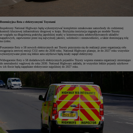
Bezemisyjna flota z elektrycznymi Toyotami
Inspektorzy National Highways będą wykorzystywać kompletnie oznakowane samochody do codziennej
kontroli kluczowej infrastruktury drogowej w kraju. Brytyjska instytucja sięgnęła po modele Toyoty
ze względu na długoletnią praktykę japońskiej marki w konstruowaniu zelektryfikowanych układów
napędowych, zapewnienie przez nią najwyższej jakości, solidności i niezawodności, a także dominującą rolę
na rynku.
Poszerzenie floty o 58 nowych elektrycznych aut Toyoty przyczynia się do realizacji przez organizację celu
osiągnięcia zerowej emisji CO2 netto do 2030 roku. National Highways planuje, że do 2027 roku wszystkie
wykorzystywane przez nią lekkie auta użytkowe będą miały napęd elektryczny.
Wzbogacenie floty o 58 dodatkowych elektrycznych pojazdów Toyoty wspiera starania organizacji zmierzające
do neutralności węglowej do roku 2030. National Highways zakłada, że wszystkie lekkie pojazdy użytkowe
w ich flocie będą napędzane elektrycznie najpóźniej do 2027 roku.