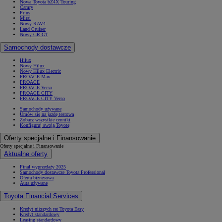
Nowa Toyota bZ4X Touring
Camry
Prius
Mirai
Nowy RAV4
Land Cruiser
Nowy GR GT
Samochody dostawcze
Hilux
Nowy Hilux
Nowy Hilux Electric
PROACE Max
PROACE
PROACE Verso
PROACE CITY
PROACE CITY Verso
Samochody używane
Umów się na jazdę testową
Zobacz wszystkie cenniki
Konfiguruj swoją Toyotę
Oferty specjalne i Finansowanie
Oferty specjalne i Finansowanie
Aktualne oferty
Finał wyprzedaży 2025
Samochody dostawcze Toyota Professional
Oferta biznesowa
Auta używane
Toyota Financial Services
Kredyt niższych rat Toyota Easy
Kredyt standardowy
Leasing standardowy