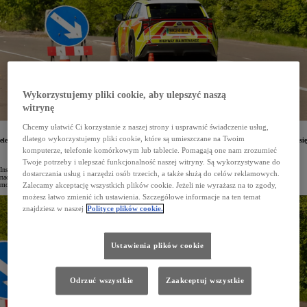
Wykorzystujemy pliki cookie, aby ulepszyć naszą
witrynę
Chcemy ułatwić Ci korzystanie z naszej strony i usprawnić świadczenie usług,
Do floty brytyjskiego zarządu dróg krajowych i autostrad National Highways dołączyły nowe
dlatego wykorzystujemy pliki cookie, które są umieszczane na Twoim
elektryczne modele Toyoty o zerowej emisji – PROACE Electric oraz bZ4X. Organizacja zdecydowała się
na auta japońskiego producenta ze względu na ich bezawaryjność oraz wysoką wydajność napędu
komputerze, telefonie komórkowym lub tablecie. Pomagają one nam zrozumieć
na baterie.
Twoje potrzeby i ulepszać funkcjonalność naszej witryny. Są wykorzystywane do
Instytucje w Wielkiej Brytanii systematycznie obniżają poziom emisji swojej floty aut. National Highways
dostarczania usług i narzędzi osób trzecich, a także służą do celów reklamowych.
nadzorująca 4500 mil brytyjskich autostrad i dróg właśnie rozszerzyła swój park pojazdów o zeroemisyjne
modele Toyoty – 40 elektrycznych SUV-ów bZ4X oraz 18 vanów PROACE Electric.
Zalecamy akceptację wszystkich plików cookie. Jeżeli nie wyrażasz na to zgody,
możesz łatwo zmienić ich ustawienia. Szczegółowe informacje na ten temat
znajdziesz w naszej
Polityce plików cookie.
Ustawienia plików cookie
Odrzuć wszystkie
Zaakceptuj wszystkie