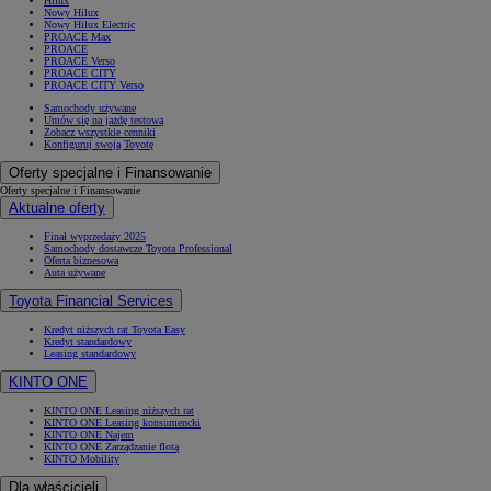
Hilux
Nowy Hilux
Nowy Hilux Electric
PROACE Max
PROACE
PROACE Verso
PROACE CITY
PROACE CITY Verso
Samochody używane
Umów się na jazdę testową
Zobacz wszystkie cenniki
Konfiguruj swoją Toyotę
Oferty specjalne i Finansowanie
Oferty specjalne i Finansowanie
Aktualne oferty
Finał wyprzedaży 2025
Samochody dostawcze Toyota Professional
Oferta biznesowa
Auta używane
Toyota Financial Services
Kredyt niższych rat Toyota Easy
Kredyt standardowy
Leasing standardowy
KINTO ONE
KINTO ONE Leasing niższych rat
KINTO ONE Leasing konsumencki
KINTO ONE Najem
KINTO ONE Zarządzanie flotą
KINTO Mobility
Dla właścicieli