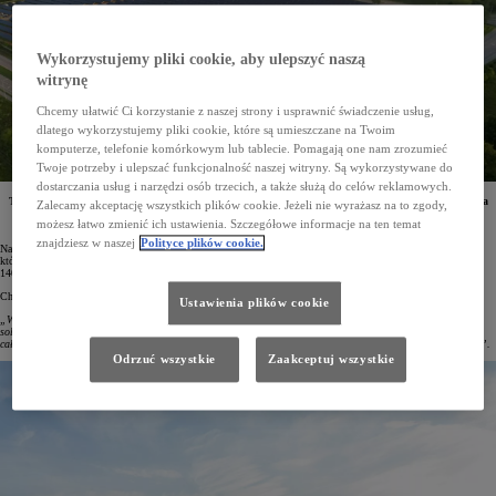
Wykorzystujemy pliki cookie, aby ulepszyć naszą
witrynę
Chcemy ułatwić Ci korzystanie z naszej strony i usprawnić świadczenie usług,
dlatego wykorzystujemy pliki cookie, które są umieszczane na Twoim
komputerze, telefonie komórkowym lub tablecie. Pomagają one nam zrozumieć
Twoje potrzeby i ulepszać funkcjonalność naszej witryny. Są wykorzystywane do
dostarczania usług i narzędzi osób trzecich, a także służą do celów reklamowych.
Toyota Kentucky w Georgetown to największy zakład produkcyjny Toyoty na świecie. Uruchomiona
Zalecamy akceptację wszystkich plików cookie. Jeżeli nie wyrażasz na to zgody,
w nim została nowa farma paneli słonecznych, a od 2026 roku w fabryce rozpocznie się produkcja
możesz łatwo zmienić ich ustawienia. Szczegółowe informacje na ten temat
nowego w pełni elektrycznego modelu na rynek amerykański.
znajdziesz w naszej
Polityce plików cookie.
Na terenie zakładu Toyota Kentucky w Georgetown powstała blisko trzydziestoakrowa farma fotowoltaiczna,
która rocznie będzie generować około 15 mln kilowatogodzin czystej energii. Odpowiada to zapotrzebowaniu
1400 amerykańskich gospodarstw domowych.
Chad Miller, wiceprezes ds. produkcji w zakładzie Toyota Kentucky, mówiąc o tym projekcie, podkreślił:
Ustawienia plików cookie
„W Toyocie wierzymy, że budujemy coś więcej niż tylko samochody – budujemy przyszłość. Nowa instalacja
solarna to wyraz naszej determinacji i chęci dostosowania działalności operacyjnej do celów redukcji
całkowitego wpływu Toyoty na środowisko. Ten projekt to odzwierciedlenie naszych wartości i zobowiązań”.
Odrzuć wszystkie
Zaakceptuj wszystkie