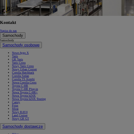
Kontakt
Napisz do nas
Samochody
Samochody
Samochody osobowe
Nowe Aygo X
Yaris
GR Yaris
Yaris Cross
Nowy Yaris Cross
Nowy Urban Cruiser
Corolla Hatchback
Corolla Sedan
Corolla TS Kombi
Nowa Corolla Cross
Toyota C-HR
Toyota C-HR Plug-in
Nowa Toyota C-HR+
Nowa Toyota bZ4X
Nowa Toyota bZ4X Touring
Camry
Prius
Mirai
Nowy RAV4
Land Cruiser
Nowy GR GT
Samochody dostawcze