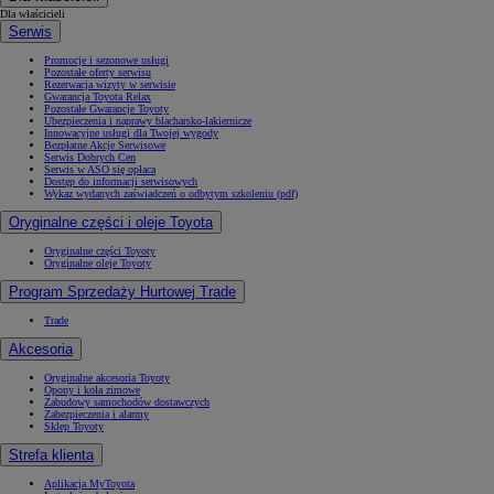
Dla właścicieli
Serwis
Promocje i sezonowe usługi
Pozostałe oferty serwisu
Rezerwacja wizyty w serwisie
Gwarancja Toyota Relax
Pozostałe Gwarancje Toyoty
Ubezpieczenia i naprawy blacharsko-lakiernicze
Innowacyjne usługi dla Twojej wygody
Bezpłatne Akcje Serwisowe
Serwis Dobrych Cen
Serwis w ASO się opłaca
Dostęp do informacji serwisowych
Wykaz wydanych zaświadczeń o odbytym szkoleniu (pdf)
Oryginalne części i oleje Toyota
Oryginalne części Toyoty
Oryginalne oleje Toyoty
Program Sprzedaży Hurtowej Trade
Trade
Akcesoria
Oryginalne akcesoria Toyoty
Opony i koła zimowe
Zabudowy samochodów dostawczych
Zabezpieczenia i alarmy
Sklep Toyoty
Strefa klienta
Aplikacja MyToyota