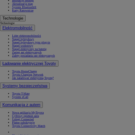
Instrukcje obsługi
Aktualizacja map
System Bluetooth®
Karty Ratownicze
Technologie
Technologie
Elektromobilność
Lider elektromobilności
Napęd hybrydowy
Napęd hybrydowy typu plug-in
Napęd wodorowy
Napęd elektryczny na baterię
Zasięg aut elektrycznych
Zalety posiadania aut elektrycznych
Ładowanie elektrycznej Toyoty
Toyota HomeCharge
Toyota Charging Network
Jak naładować elektryczną Toyotę?
Systemy bezpieczeństwa
Toyota T-Mate
System eCall
Komunikacja z autem
Nowa aplikacja MyToyota
Cyfrowy opiekun auta
Usługi Connected
Płatne subskrypcje
Toyota Connectivity Match