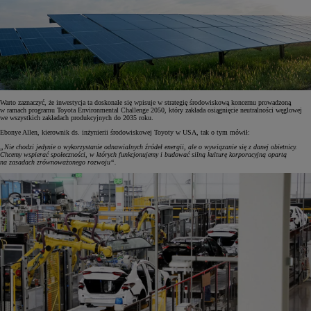
Warto zaznaczyć, że inwestycja ta doskonale się wpisuje w strategię środowiskową koncernu prowadzoną
w ramach programu Toyota Environmental Challenge 2050, który zakłada osiągnięcie neutralności węglowej
we wszystkich zakładach produkcyjnych do 2035 roku.
Ebonye Allen, kierownik ds. inżynierii środowiskowej Toyoty w USA, tak o tym mówił:
„Nie chodzi jedynie o wykorzystanie odnawialnych źródeł energii, ale o wywiązanie się z danej obietnicy.
Chcemy wspierać społeczności, w których funkcjonujemy i budować silną kulturę korporacyjną opartą
na zasadach zrównoważonego rozwoju“.