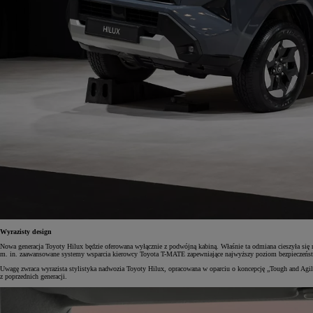
Wyrazisty design
Nowa generacja Toyoty Hilux będzie oferowana wyłącznie z podwójną kabiną. Właśnie ta odmiana cieszyła się
m. in. zaawansowane systemy wsparcia kierowcy Toyota T-MATE zapewniające najwyższy poziom bezpieczeńs
Uwagę zwraca wyrazista stylistyka nadwozia Toyoty Hilux, opracowana w oparciu o koncepcję „Tough and Agil
z poprzednich generacji.