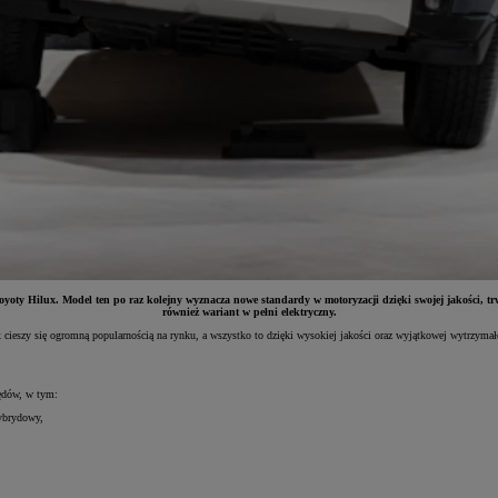
ty Hilux. Model ten po raz kolejny wyznacza nowe standardy w motoryzacji dzięki swojej jakości, trwa
również wariant w pełni elektryczny.
cieszy się ogromną popularnością na rynku, a wszystko to dzięki wysokiej jakości oraz wyjątkowej wytrzymał
pędów, w tym:
ybrydowy,