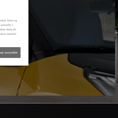
okie, które są
potrzeby i
także służą do
łatwo zmienić
uj wszystkie