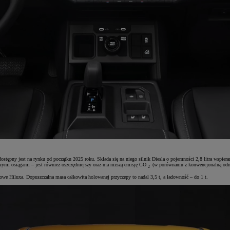
pny jest na rynku od początku 2025 roku. Składa się na niego silnik Diesla o pojemności 2,8 litra wspieran
pszymi osiągami – jest również oszczędniejszy oraz ma niższą emisję CO
(w porównaniu z konwencjonalną odm
2
owe Hiluxa. Dopuszczalna masa całkowita holowanej przyczepy to nadal 3,5 t, a ładowność – do 1 t.