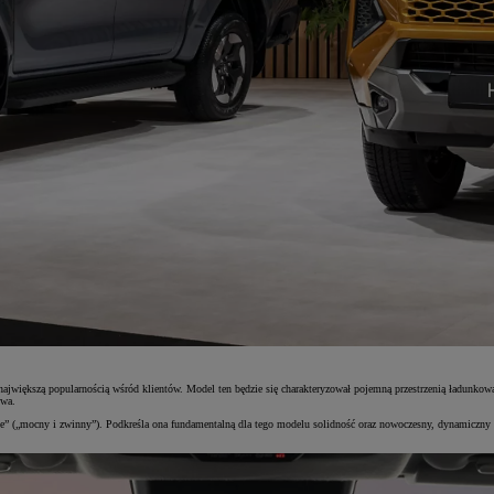
 największą popularnością wśród klientów. Model ten będzie się charakteryzował pojemną przestrzenią ładun
twa.
e” („mocny i zwinny”). Podkreśla ona fundamentalną dla tego modelu solidność oraz nowoczesny, dynamiczny c