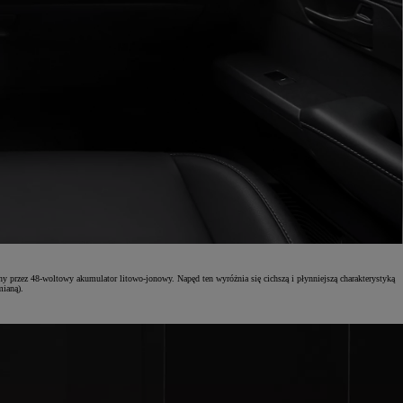
y przez 48-woltowy akumulator litowo-jonowy. Napęd ten wyróżnia się cichszą i płynniejszą charakterystyką
ianą).