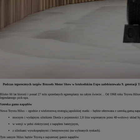
Podczas tegorocznych targów Brussels Motor Show w brukselskim Expo zadebiutowała 9. generacji Toyo
Blisko 60 lat historii i ponad 27 mln sprzedanych egzemplarzy na całym świecie… Od 1968 roku Toyota Hilux 
Od
81 900 zł
legendarnego pick-upa.
Szeroka gama napędów
Yaris Cross
HYBRID
Nowa Toyota Hilux – zgodnie z wielotorową strategią japońskiej marki – będzie oferowana z szeroką gamą na
mocnym i wydajnym silnikiem Diesla o pojemności 2,8 litra wspieranym przez 48-woltowy układ h
w wersji w pełni elektrycznej z napędem bateryjnym,
z silnikami wysokoprężnymi i benzynowymi (na wybranych rynkach).
Tym samym Hilux będzie Toyotą o najszerszej gamie napędów.