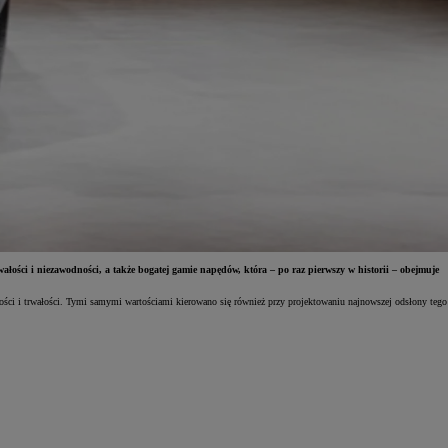
łości i niezawodności, a także bogatej gamie napędów, która – po raz pierwszy w historii – obejmuje
ości i trwałości. Tymi samymi wartościami kierowano się również przy projektowaniu najnowszej odsłony tego