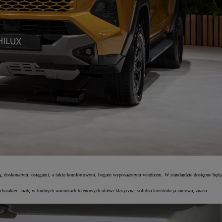
kową, doskonałymi osiągami, a także komfortowym, bogato wyposażonym wnętrzem. W standardzie dostępne będą
harakter. Jazdę w trudnych warunkach terenowych ułatwi klasyczna, solidna konstrukcja ramowa, znana