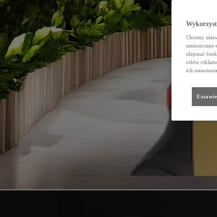
Wykorzystu
Chcemy ułatwi
umieszczane 
ulepszać funk
celów reklamo
ich ustawieni
Ustawie