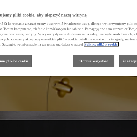
jemy pliki cookie, aby ulepszyć naszą witrynę
ć Ci korzystanie z naszej strony i usprawnić świadczenie usług, dlatego wykorzystujemy pliki co
na Twoim komputerze, telefonie komórkowym lub tablecie. Pomagają one nam zrozumieć Twoje 
cjonalność naszej witryny. Są wykorzystywane do dostarczania usług i narzędzi osób trzecich, a 
wych. Zalecamy akceptację wszystkich plików cookie. Jeżeli nie wyrażasz na to zgody, możesz 
a. Szczegółowe informacje na ten temat znajdziesz w naszej
Polityce plików cookie.
nia plików cookie
Odrzuć wszystkie
Zaakcept