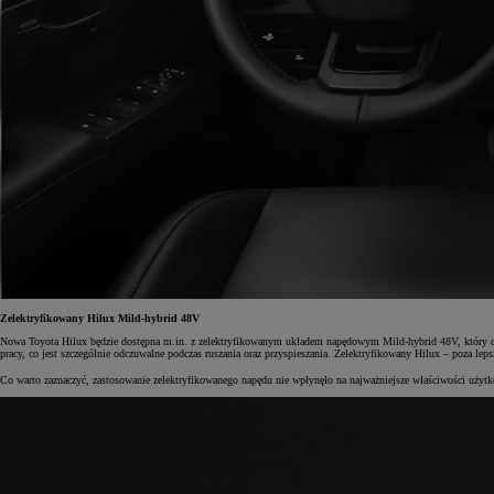
Od
105 300 zł
Corolla Hatchback
HYBRID
Zelektryfikowany Hilux Mild-hybrid 48V
Nowa Toyota Hilux będzie dostępna m.in. z zelektryfikowanym układem napędowym Mild-hybrid 48V, który dostę
pracy, co jest szczególnie odczuwalne podczas ruszania oraz przyspieszania. Zelektryfikowany Hilux – poza le
Co warto zaznaczyć, zastosowanie zelektryfikowanego napędu nie wpłynęło na najważniejsze właściwości użytk