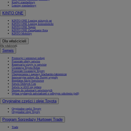
Kredyt standardowy
Leasing standardowy
KINTO ONE
KINTO ONE Leasing niższych rat
KINTO ONE Leasing konsumencki
KINTO ONE Najem
KINTO ONE Zarządzanie flotą
KINTO Mobility
Dla właścicieli
Dla właścicieli
Serwis
Promocje i sezonowe usługi
Pozostałe oferty serwisu
Rezerwacja wizyty w serwisie
Gwarancja Toyota Relax
Pozostałe Gwarancje Toyoty
Ubezpieczenia i naprawy blacharsko-lakiernicze
Innowacyjne usługi dla Twojej wygody
Bezpłatne Akcje Serwisowe
Serwis Dobrych Cen
Serwis w ASO się opłaca
Dostęp do informacji serwisowych
Wykaz wydanych zaświadczeń o odbytym szkoleniu (pdf)
Oryginalne części i oleje Toyota
Oryginalne części Toyoty
Oryginalne oleje Toyoty
Program Sprzedaży Hurtowej Trade
Trade