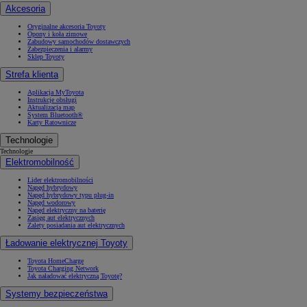
Akcesoria
Oryginalne akcesoria Toyoty
Opony i koła zimowe
Zabudowy samochodów dostawczych
Zabezpieczenia i alarmy
Sklep Toyoty
Strefa klienta
Aplikacja MyToyota
Instrukcje obsługi
Aktualizacja map
System Bluetooth®
Karty Ratownicze
Technologie
Technologie
Elektromobilność
Lider elektromobilności
Napęd hybrydowy
Napęd hybrydowy typu plug-in
Napęd wodorowy
Napęd elektryczny na baterię
Zasięg aut elektrycznych
Zalety posiadania aut elektrycznych
Ładowanie elektrycznej Toyoty
Toyota HomeCharge
Toyota Charging Network
Jak naładować elektryczną Toyotę?
Systemy bezpieczeństwa