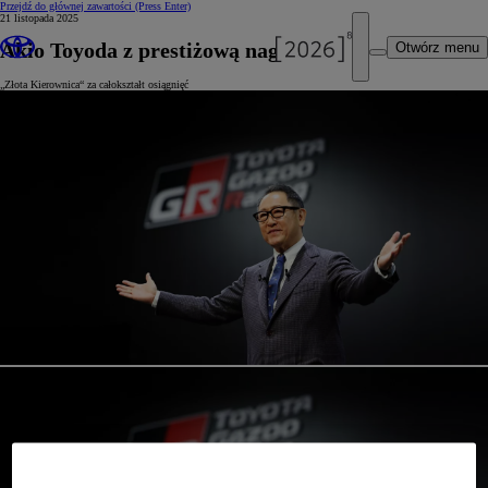
Przejdź do głównej zawartości
(Press Enter)
21 listopada 2025
Akio Toyoda z prestiżową nagrodą
Otwórz menu
„Złota Kierownica“ za całokształt osiągnięć