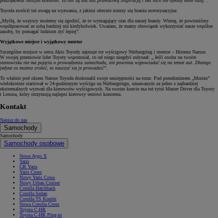
podziękować naszym klientom. To oni są dla nas prawdziwą inspiracją i bez nich nie byłoby mnie tutaj”.
Toyoda zwrócił też uwagę na wyzwania, z jakimi obecnie mierzy się branża motoryzacyjna:
„Myślę, że wszyscy możemy się zgodzić, że to wymagający czas dla naszej branży. Wierzę, że powinniśmy
współpracować ze sobą bardziej niż kiedykolwiek. Uważam, że mamy obowiązek wykorzystać nasze wspólne
zasoby, by pomagać ludziom żyć lepiej”.
Wyjątkowe miejsce i wyjątkowy mentor
Szczególne miejsce w sercu Akio Toyody zajmuje tor wyścigowy Nürburgring i mentor – Hiromu Naruse.
W swojej przemowie lider Toyoty wspomniał, co od niego niegdyś usłyszał:
„Jeśli osoba na twoim
stanowisku nie ma pojęcia o prowadzeniu samochodu, nie powinna wypowiadać się na temat aut. Dlatego
jedyne co możesz zrobić, to nauczyć się je prowadzić”.
To właśnie pod okiem Naruse Toyoda doskonalił swoje umiejętności na torze. Pod pseudonimem „Morizo”
wielokrotnie startował w 24-godzinnym wyścigu na Nürburgringu, uznawanym za jedno z najbardziej
ekstremalnych wyzwań dla kierowców wyścigowych. Na swoim koncie ma też tytuł Master Driver dla Toyoty
i Lexusa, który otrzymują najlepsi kierowcy testowi koncernu.
Kontakt
Napisz do nas
Samochody
Samochody
Samochody osobowe
Nowe Aygo X
Yaris
GR Yaris
Yaris Cross
Nowy Yaris Cross
Nowy Urban Cruiser
Corolla Hatchback
Corolla Sedan
Corolla TS Kombi
Nowa Corolla Cross
Toyota C-HR
Toyota C-HR Plug-in