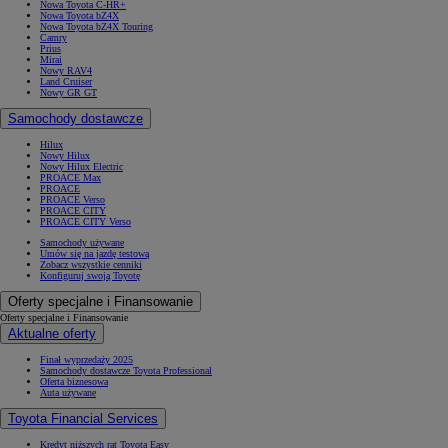
Nowa Toyota C-HR+
Nowa Toyota bZ4X
Nowa Toyota bZ4X Touring
Camry
Prius
Mirai
Nowy RAV4
Land Cruiser
Nowy GR GT
Samochody dostawcze
Hilux
Nowy Hilux
Nowy Hilux Electric
PROACE Max
PROACE
PROACE Verso
PROACE CITY
PROACE CITY Verso
Samochody używane
Umów się na jazdę testową
Zobacz wszystkie cenniki
Konfiguruj swoją Toyotę
Oferty specjalne i Finansowanie
Oferty specjalne i Finansowanie
Aktualne oferty
Finał wyprzedaży 2025
Samochody dostawcze Toyota Professional
Oferta biznesowa
Auta używane
Toyota Financial Services
Kredyt niższych rat Toyota Easy