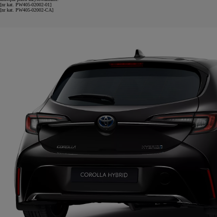
[nr kat. PW405-02002-01]
[nr kat. PW405-02002-CA]