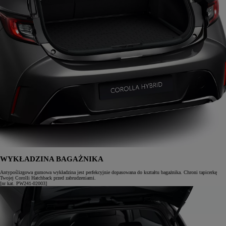
WYKŁADZINA BAGAŻNIKA
Antypoślizgowa gumowa wykładzina jest perfekcyjnie dopasowana do kształtu bagażnika. Chroni tapicerkę
Twojej Corolli Hatchback przed zabrudzeniami.
[nr kat. PW241-02003]