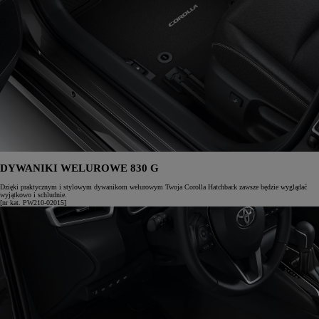
DYWANIKI WELUROWE 830 G
Dzięki praktycznym i stylowym dywanikom welurowym Twoja Corolla Hatchback zawsze będzie wyglądać
wyjątkowo i schludnie.
[nr kat. PW210-02015]