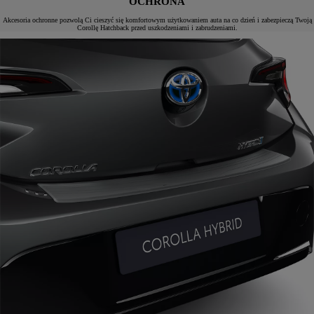
OCHRONA
Akcesoria ochronne pozwolą Ci cieszyć się komfortowym użytkowaniem auta na co dzień i zabezpieczą Twoją
Corollę Hatchback przed uszkodzeniami i zabrudzeniami.