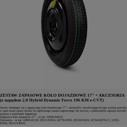
ZESTAW ZAPASOWE KOŁO DOJAZDOWE 17" + AKCESORIA
(z napędem 2.0 Hybrid Dynamic Force 196 KM e-CVT)
Zestaw składający się z zapasowego koła dojazdowego 17" i akcesoriów umożliwiających jego montaż pozwala
w razie awarii opony dotrzeć do najbliższego punktu naprawczego lub serwisu, a jednocześnie zajmuje niewiele
miejsca w przestrzeni bagażowej.
[Zapasowe koło dojazdowe 17" – nr kat. 42600-05812]
[Akcesoria – nr kat. 64995-02120, 09113-F4010, 64778-02050, 09150-F4010, 64744-02070-C1, 51931-
02030, 09111-F4010]