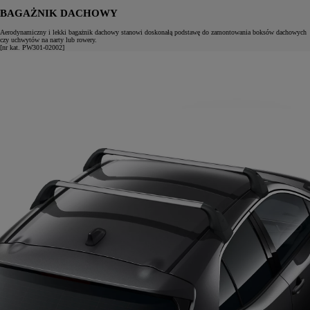
BAGAŻNIK DACHOWY
Aerodynamiczny i lekki bagażnik dachowy stanowi doskonałą podstawę do zamontowania boksów dachowych
czy uchwytów na narty lub rowery.
[nr kat. PW301-02002]