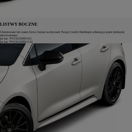
LISTWY BOCZNE
Chromowane lub czarne listwy boczne na drzwiach Twojej Corolli Hatchback ochronią je przed drobnymi
zarysowaniami.
[nr kat. PW156-02005-01]
[nr kat. PW156-02005-CA]