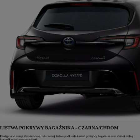
LISTWA POKRYWY BAGAŻNIKA - CZARNA/CHROM
Dostępna w wersji chromowanej lub czarnej listwa podkreśla kształt pokrywy bagażnika oraz chroni dolną
krawędź przed zarysowaniami.