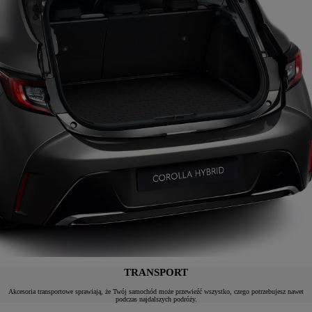
TRANSPORT
Akcesoria transportowe sprawiają, że Twój samochód może przewieźć wszystko, czego potrzebujesz nawet
podczas najdalszych podróży.