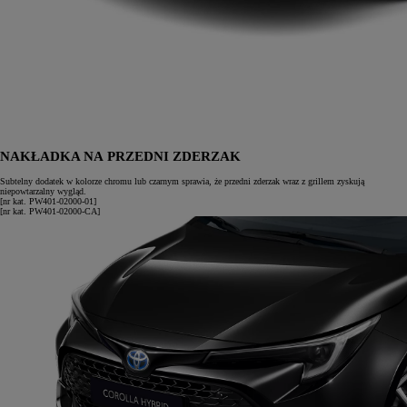
NAKŁADKA NA PRZEDNI ZDERZAK
Subtelny dodatek w kolorze chromu lub czarnym sprawia, że przedni zderzak wraz z grillem zyskują
niepowtarzalny wygląd.
[nr kat. PW401-02000-01]
[nr kat. PW401-02000-CA]