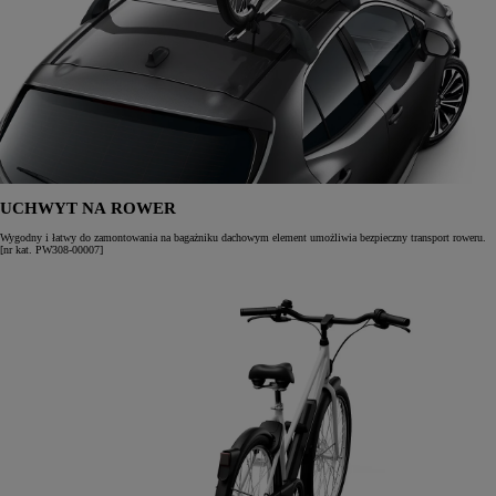
UCHWYT NA ROWER
Wygodny i łatwy do zamontowania na bagażniku dachowym element umożliwia bezpieczny transport roweru.
[nr kat. PW308-00007]