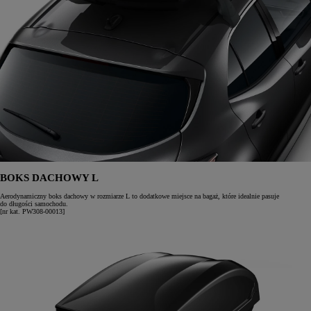
BOKS DACHOWY L
Aerodynamiczny boks dachowy w rozmiarze L to dodatkowe miejsce na bagaż, które idealnie pasuje
do długości samochodu.
[nr kat. PW308-00013]