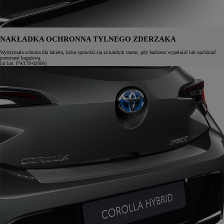
NAKŁADKA OCHRONNA TYLNEGO ZDERZAKA
Wytrzymała ochrona dla lakieru, która sprawdzi się za każdym razem, gdy będziesz wypełniać lub opróżniać
przestrzeń bagażową.
[nr kat. PW178-02006]