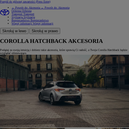
Przejdź do głównej zawartości
(Press Enter)
← Powrót do: Akcesoria
← Powrót do: Akcesoria
Ochrona
Ochrona
Transport
Transport
Stylizacja
Stylizacja
Bezpieczeństwo
Bezpieczeństwo
Więcej informacji
Więcej informacji
Skroluj w lewo
Skroluj w prawo
COROLLA HATCHBACK AKCESORIA
Podążaj za swoją intuicją i dobierz takie akcesoria, które sprawią Ci radość, a Twoja Corolla Hatchback będzie
wyglądać olśniewająco.