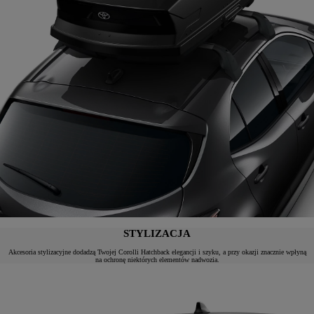
STYLIZACJA
Akcesoria stylizacyjne dodadzą Twojej Corolli Hatchback elegancji i szyku, a przy okazji znacznie wpłyną
na ochronę niektórych elementów nadwozia.