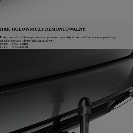
HAK HOLOWNICZY DEMONTOWALNY
Praktyczne haki odpinane poziomo lub pionowo zapewniają skuteczne holowanie oraz pozwalają
na zainstalowanie tylnego uchwytu na rowery.
[nr kat. PW960-42010]
[nr kat. PW960-42008]