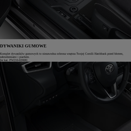
DYWANIKI GUMOWE
Komplet dywaników gumowych to niezawodna ochrona wnętrza Twojej Corolli Hatchback przed błotem,
zabrudzeniami i piachem.
[nr kat. PW210-02008]