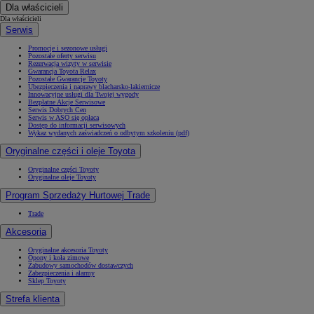
Dla właścicieli
Dla właścicieli
Serwis
Promocje i sezonowe usługi
Pozostałe oferty serwisu
Rezerwacja wizyty w serwisie
Gwarancja Toyota Relax
Pozostałe Gwarancje Toyoty
Ubezpieczenia i naprawy blacharsko-lakiernicze
Innowacyjne usługi dla Twojej wygody
Bezpłatne Akcje Serwisowe
Serwis Dobrych Cen
Serwis w ASO się opłaca
Dostęp do informacji serwisowych
Wykaz wydanych zaświadczeń o odbytym szkoleniu (pdf)
Oryginalne części i oleje Toyota
Oryginalne części Toyoty
Oryginalne oleje Toyoty
Program Sprzedaży Hurtowej Trade
Trade
Akcesoria
Oryginalne akcesoria Toyoty
Opony i koła zimowe
Zabudowy samochodów dostawczych
Zabezpieczenia i alarmy
Sklep Toyoty
Strefa klienta