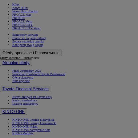
Hilux
Nowy Hilux
Nowy Hilux Electric
PROACE Max
PROACE
PROACE Verso
PROACE CITY
PROACE CITY Verso
Samochody używane
Umów się na jazdę testową
Zobacz wszystkie cenniki
Konfiguruj swoją Toyotę
Oferty specjalne i Finansowanie
Oferty specjalne i Finansowanie
Aktualne oferty
Finał wyprzedaży 2025
Samochody dostawcze Toyota Professional
Oferta biznesowa
Auta używane
Toyota Financial Services
Kredyt niższych rat Toyota Easy
Kredyt standardowy
Leasing standardowy
KINTO ONE
KINTO ONE Leasing niższych rat
KINTO ONE Leasing konsumencki
KINTO ONE Najem
KINTO ONE Zarządzanie flotą
KINTO Mobility