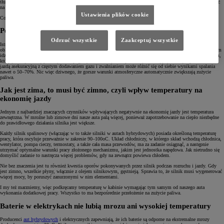
tłumaczą to ty, że podczas jazdy po drodze zbyt wiele zmiennych ma wpływ na zużycie paliwa, by móc liczyć
na powtarzalny wynik.
Ustawienia plików cookie
Co zatem warto wiedzieć o czynnikach, na które nie mamy bezpośredniego wpływu?
Pogoda na jazdę, czyli jak aura wpływa na spalanie
Odrzuć wszystkie
Zaakceptuj wszystkie
Istnieją warunki atmosferyczne, które znacząco zwiększają spalanie w naszych autach. Ulewny deszcz, mgła,
oblodzona droga czy padający śnieg wymuszają bardziej zachowawczą jazdę, częstsze hamowanie i – co za tym
idzie – mniejszą płynność. Szczególnie odczuwają to kierowcy spędzający większość czasu w ruchu miejskim,
który jest najbardziej podatny na niepogodę. Ten sam dystans pokonany ze stałą prędkością w porównaniu z
jazdą asekuracyjną z częstym dodawaniem gazu i zwalnianiem może różnić się od siebie wynikami spalania
nawet o 50–70%. Nic więc dziwnego, że gorsze warunki atmosferyczne automatycznie zwiększają zużycie
paliwa.
Jak jest zima, to musi być zimno, czyli wpływ temperatury na
ekonomię jazdy
Jednym z najbardziej znaczących czynników wpływających negatywnie na ekonomię jazdy jest temperatura
zewnętrzna. W mroźne lub zimowe dni nasze auta palą więcej, ponieważ zapotrzebowanie na ciepło niezbędne
do prawidłowego działania silnika jest większe.
Każdy silnik spalinowy (włączając w to także silniki w autach hybrydowych) posiada określoną temperaturę
pracy, która oscyluje przeważnie w zakresie 90–100oC. Układ chłodniczy, w którego skład wchodzą chłodnica,
wentylator, pompa cieczy, termostaty, a także cała masa przewodów, ma za zadanie osiągnąć, a następnie
utrzymać optymalne warunki pracy złożonego mechanizmu, jakim jest jednostka napędowa. Jak nietrudno się
domyślić zadanie to nastręcza więcej problemów, gdy na zewnątrz powiewa chłodem.
Nie bez znaczenia jest tu również kwestia oporów pokonywanych przez silnik podczas rozruchu i jazdy. Gdy
jest zimno, wszelkie płyny, włącznie z olejem silnikowym, gęstnieją. Sprawia to, że silnik musi wygenerować
więcej mocy, by poruszyć zanurzonymi w nim elementami.
I my też marzniemy, więc podkręcamy temperaturę w kabinie wymagając tym samym od naszego auta
wykonania dodatkowej pracy. Wszystko to ma bezpośrednie przełożenie na zużycie paliwa.
Baterie w elektrykach nie lubią mrozu ani wysokiej temperatury
Producenci
aut hybrydowych
i elektrycznych zapewniają, że ich baterie są odporne na ekstremalne mrozy