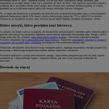
dochodzące nawet to -30oC. Najlepsze wyniki, a co za tym idzie –największy zasięg, uzyskamy, gdy
temperatura na zewnątrz będzie wahać się w przedziale od 10oC do 30oC. Aby zapewnić optymalne warunki,
podobnie jak w przypadku silnika tradycyjnego, auto również musi wykonać dodatkową pracę, co z kolei
przekłada się na zwiększone zużycie paliwa lub energii skutkujące niższym zasięgiem.
To, co nigdy nie zmienia się w przypadku aut hybrydowych, to proporcje pomiędzy jazdą z wykorzystaniem
jednostki benzynowej (około 23% czasu) i silnika elektrycznego (nawet do 77% w trybie EV) w mieście.
Oznacza to, że niezależnie od pory roku, hybryda zawsze będzie bardziej oszczędna od benzyny i diesla.
Dobre nawyki, które powinien znać kierowca
Co prawda, nie mamy wpływu na pogodę, ale zmiana kilku przyzwyczajeń i wdrożenie garści dobrych praktyk
pozwoli nam cieszyć się mniejszym spalaniem nawet podczas najbardziej ekstremalnej zimy. Dbając o dobre
osiągi przez cały rok, pilnujmy
stanu technicznego naszego pojazdu
i wykonujmy regularne przeglądy.
Stosujmy oryginalny
olej o rekomendowanej klasie lepkości
. Regularnie
sprawdzajmy ciśnienie w oponach i
poruszajmy się na dobrej klasy ogumieniu
posiadającym atest producenta naszego auta.
Właściciele samochodów hybrydowych mogą oszczędzić paliwo, regulując temperaturę wewnątrz pojazdu lub
korzystając z efektywnego podgrzewania siedzeń zamiast nadmuchu z nawiewów.
Posiadacze elektryków zyskają cenne kilometry zasięgu, odpowiednio przygotowując auto do jazdy poprzez
odciążenie go z niepotrzebnego bagażu i rozgrzanie kabiny, gdy auto wciąż pozostaje podłączone do
ładowarki.
Dowiedz się więcej