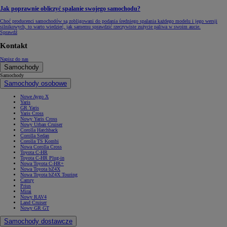
Jak poprawnie obliczyć spalanie swojego samochodu?
Choć producenci samochodów są zobligowani do podania średniego spalania każdego modelu i jego wersji
silnikowych, to warto wiedzieć, jak samemu sprawdzić rzeczywiste zużycie paliwa w swoim aucie.
Sprawdź
Kontakt
Napisz do nas
Samochody
Samochody
Samochody osobowe
Nowe Aygo X
Yaris
GR Yaris
Yaris Cross
Nowy Yaris Cross
Nowy Urban Cruiser
Corolla Hatchback
Corolla Sedan
Corolla TS Kombi
Nowa Corolla Cross
Toyota C-HR
Toyota C-HR Plug-in
Nowa Toyota C-HR+
Nowa Toyota bZ4X
Nowa Toyota bZ4X Touring
Camry
Prius
Mirai
Nowy RAV4
Land Cruiser
Nowy GR GT
Samochody dostawcze