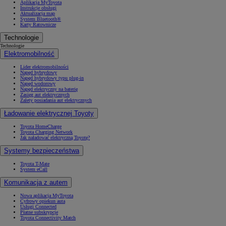
Aplikacja MyToyota
Instrukcje obsługi
Aktualizacja map
System Bluetooth®
Karty Ratownicze
Technologie
Technologie
Elektromobilność
Lider elektromobilności
Napęd hybrydowy
Napęd hybrydowy typu plug-in
Napęd wodorowy
Napęd elektryczny na baterię
Zasięg aut elektrycznych
Zalety posiadania aut elektrycznych
Ładowanie elektrycznej Toyoty
Toyota HomeCharge
Toyota Charging Network
Jak naładować elektryczną Toyotę?
Systemy bezpieczeństwa
Toyota T-Mate
System eCall
Komunikacja z autem
Nowa aplikacja MyToyota
Cyfrowy opiekun auta
Usługi Connected
Płatne subskrypcje
Toyota Connectivity Match