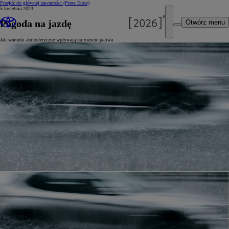
Przejdź do głównej zawartości
(Press Enter)
5 kwietnia 2023
Pogoda na jazdę
Otwórz menu
Jak warunki atmosferyczne wpływają na zużycie paliwa