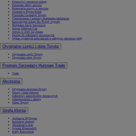
Promocje i sezonowe usługi
Pozostałe oferty serwisu
Rezerwacja wizyty w serwisie
Gwarancja Toyota Relax
Pozostałe Gwarancje Toyoty
Ubezpieczenia i naprawy blacharsko-lakiernicze
Innowacyjne usługi dla Twojej wygody
Bezpłatne Akcje Serwisowe
Serwis Dobrych Cen
Serwis w ASO się opłaca
Dostęp do informacji serwisowych
Wykaz wydanych zaświadczeń o odbytym szkoleniu (pdf)
Oryginalne części i oleje Toyota
Oryginalne części Toyoty
Oryginalne oleje Toyoty
Program Sprzedaży Hurtowej Trade
Trade
Akcesoria
Oryginalne akcesoria Toyoty
Opony i koła zimowe
Zabudowy samochodów dostawczych
Zabezpieczenia i alarmy
Sklep Toyoty
Strefa klienta
Aplikacja MyToyota
Instrukcje obsługi
Aktualizacja map
System Bluetooth®
Karty Ratownicze