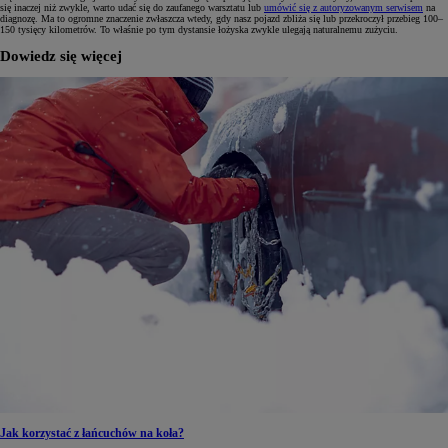
się inaczej niż zwykle, warto udać się do zaufanego warsztatu lub
umówić się z autoryzowanym serwisem
na
diagnozę. Ma to ogromne znaczenie zwłaszcza wtedy, gdy nasz pojazd zbliża się lub przekroczył przebieg 100–
150 tysięcy kilometrów. To właśnie po tym dystansie łożyska zwykle ulegają naturalnemu zużyciu.
Dowiedz się więcej
Jak korzystać z łańcuchów na koła?