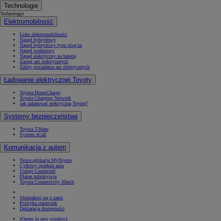
Technologie
Technologie
Elektromobilność
Lider elektromobilności
Napęd hybrydowy
Napęd hybrydowy typu plug-in
Napęd wodorowy
Napęd elektryczny na baterię
Zasięg aut elektrycznych
Zalety posiadania aut elektrycznych
Ładowanie elektrycznej Toyoty
Toyota HomeCharge
Toyota Charging Network
Jak naładować elektryczną Toyotę?
Systemy bezpieczeństwa
Toyota T-Mate
System eCall
Komunikacja z autem
Nowa aplikacja MyToyota
Cyfrowy opiekun auta
Usługi Connected
Płatne subskrypcje
Toyota Connectivity Match
Skontaktuj się z nami
Polityka ciasteczek
Deklaracja dostępności
(Opens in new window)