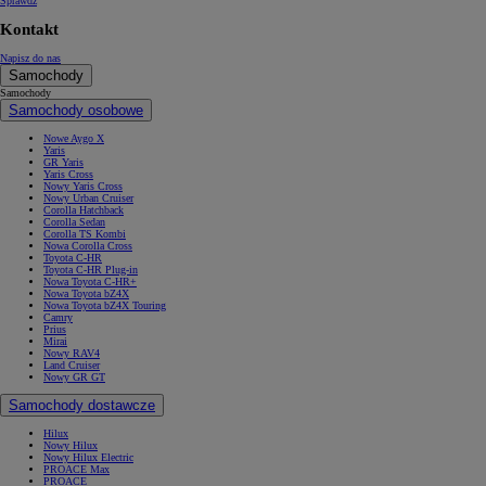
Sprawdź
Kontakt
Napisz do nas
Samochody
Samochody
Samochody osobowe
Nowe Aygo X
Yaris
GR Yaris
Yaris Cross
Nowy Yaris Cross
Nowy Urban Cruiser
Corolla Hatchback
Corolla Sedan
Corolla TS Kombi
Nowa Corolla Cross
Toyota C-HR
Toyota C-HR Plug-in
Nowa Toyota C-HR+
Nowa Toyota bZ4X
Nowa Toyota bZ4X Touring
Camry
Prius
Mirai
Nowy RAV4
Land Cruiser
Nowy GR GT
Samochody dostawcze
Hilux
Nowy Hilux
Nowy Hilux Electric
PROACE Max
PROACE