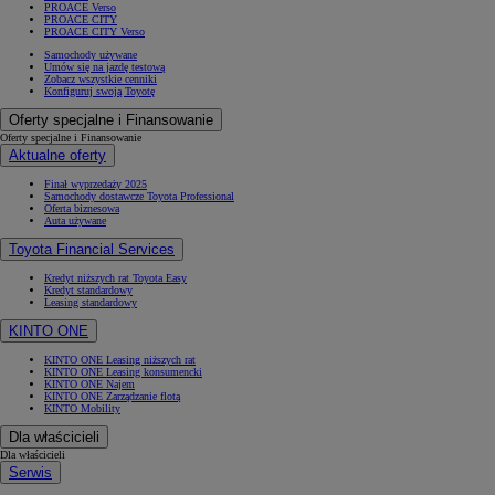
PROACE Verso
PROACE CITY
PROACE CITY Verso
Samochody używane
Umów się na jazdę testową
Zobacz wszystkie cenniki
Konfiguruj swoją Toyotę
Oferty specjalne i Finansowanie
Oferty specjalne i Finansowanie
Aktualne oferty
Finał wyprzedaży 2025
Samochody dostawcze Toyota Professional
Oferta biznesowa
Auta używane
Toyota Financial Services
Kredyt niższych rat Toyota Easy
Kredyt standardowy
Leasing standardowy
KINTO ONE
KINTO ONE Leasing niższych rat
KINTO ONE Leasing konsumencki
KINTO ONE Najem
KINTO ONE Zarządzanie flotą
KINTO Mobility
Dla właścicieli
Dla właścicieli
Serwis