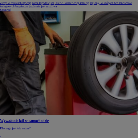
Zimy w miastach bywają coraz łagodniejsze, ale w Polsce wciąż istnieją regiony, w których bez łańcuchów
śniegowych bezpieczna jazda nie jest możliwa.
Sprawdź
Wyważanie kół w samochodzie
Dlaczego jest tak ważne?