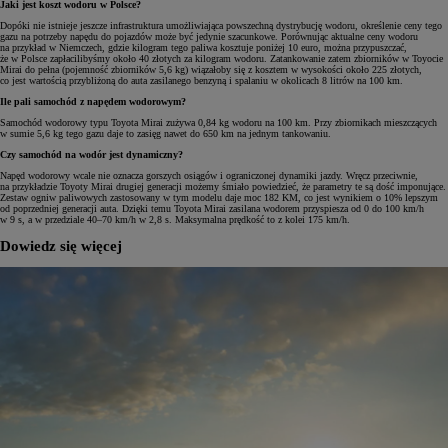
Jaki jest koszt wodoru w Polsce?
Dopóki nie istnieje jeszcze infrastruktura umożliwiająca powszechną dystrybucję wodoru, określenie ceny tego
gazu na potrzeby napędu do pojazdów może być jedynie szacunkowe. Porównując aktualne ceny wodoru
na przykład w Niemczech, gdzie kilogram tego paliwa kosztuje poniżej 10 euro, można przypuszczać,
że w Polsce zapłacilibyśmy około 40 złotych za kilogram wodoru. Zatankowanie zatem zbiorników w Toyocie
Mirai do pełna (pojemność zbiorników 5,6 kg) wiązałoby się z kosztem w wysokości około 225 złotych,
co jest wartością przybliżoną do auta zasilanego benzyną i spalaniu w okolicach 8 litrów na 100 km.
Ile pali samochód z napędem wodorowym?
Samochód wodorowy typu Toyota Mirai zużywa 0,84 kg wodoru na 100 km. Przy zbiornikach mieszczących
w sumie 5,6 kg tego gazu daje to zasięg nawet do 650 km na jednym tankowaniu.
Czy samochód na wodór jest dynamiczny?
Napęd wodorowy wcale nie oznacza gorszych osiągów i ograniczonej dynamiki jazdy. Wręcz przeciwnie,
na przykładzie Toyoty Mirai drugiej generacji możemy śmiało powiedzieć, że parametry te są dość imponujące.
Zestaw ogniw paliwowych zastosowany w tym modelu daje moc 182 KM, co jest wynikiem o 10% lepszym
od poprzedniej generacji auta. Dzięki temu Toyota Mirai zasilana wodorem przyspiesza od 0 do 100 km/h
w 9 s, a w przedziale 40–70 km/h w 2,8 s. Maksymalna prędkość to z kolei 175 km/h.
Dowiedz się więcej