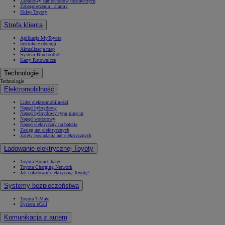
Zabudowy samochodów dostawczych
Zabezpieczenia i alarmy
Sklep Toyoty
Strefa klienta
Aplikacja MyToyota
Instrukcje obsługi
Aktualizacja map
System Bluetooth®
Karty Ratownicze
Technologie
Technologie
Elektromobilność
Lider elektromobilności
Napęd hybrydowy
Napęd hybrydowy typu plug-in
Napęd wodorowy
Napęd elektryczny na baterię
Zasięg aut elektrycznych
Zalety posiadania aut elektrycznych
Ładowanie elektrycznej Toyoty
Toyota HomeCharge
Toyota Charging Network
Jak naładować elektryczną Toyotę?
Systemy bezpieczeństwa
Toyota T-Mate
System eCall
Komunikacja z autem