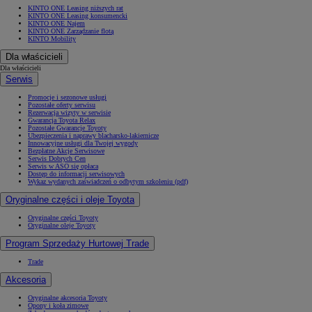
KINTO ONE Leasing niższych rat
KINTO ONE Leasing konsumencki
KINTO ONE Najem
KINTO ONE Zarządzanie flotą
KINTO Mobility
Dla właścicieli
Dla właścicieli
Serwis
Promocje i sezonowe usługi
Pozostałe oferty serwisu
Rezerwacja wizyty w serwisie
Gwarancja Toyota Relax
Pozostałe Gwarancje Toyoty
Ubezpieczenia i naprawy blacharsko-lakiernicze
Innowacyjne usługi dla Twojej wygody
Bezpłatne Akcje Serwisowe
Serwis Dobrych Cen
Serwis w ASO się opłaca
Dostęp do informacji serwisowych
Wykaz wydanych zaświadczeń o odbytym szkoleniu (pdf)
Oryginalne części i oleje Toyota
Oryginalne części Toyoty
Oryginalne oleje Toyoty
Program Sprzedaży Hurtowej Trade
Trade
Akcesoria
Oryginalne akcesoria Toyoty
Opony i koła zimowe