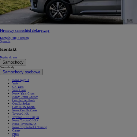
Firmowy samochód elektryczny
Korzyści, ulgi i dopłaty
Sprawdź
Kontakt
Napisz do nas
Samochody
Samochody
Samochody osobowe
Nowe Aygo X
Yaris
GR Yaris
Yaris Cross
Nowy Yaris Cross
Nowy Urban Cruiser
Corolla Hatchback
Corolla Sedan
Corolla TS Kombi
Nowa Corolla Cross
Toyota C-HR
Toyota C-HR Plug-in
Nowa Toyota C-HR+
Nowa Toyota bZ4X
Nowa Toyota bZ4X Touring
Camry
Prius