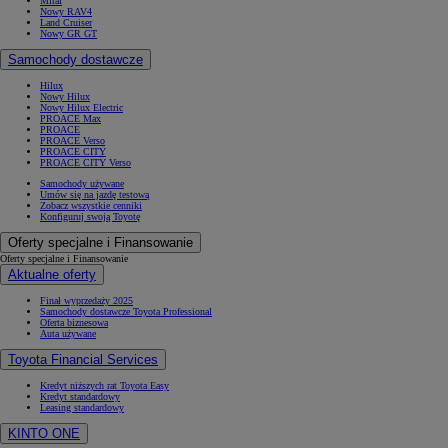
Mirai
Nowy RAV4
Land Cruiser
Nowy GR GT
Samochody dostawcze
Hilux
Nowy Hilux
Nowy Hilux Electric
PROACE Max
PROACE
PROACE Verso
PROACE CITY
PROACE CITY Verso
Samochody używane
Umów się na jazdę testową
Zobacz wszystkie cenniki
Konfiguruj swoją Toyotę
Oferty specjalne i Finansowanie
Oferty specjalne i Finansowanie
Aktualne oferty
Finał wyprzedaży 2025
Samochody dostawcze Toyota Professional
Oferta biznesowa
Auta używane
Toyota Financial Services
Kredyt niższych rat Toyota Easy
Kredyt standardowy
Leasing standardowy
KINTO ONE