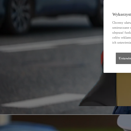
Wykorzystu
Chcemy ułatwi
umieszczane 
ulepszać funk
celów reklamo
ich ustawieni
Ustawie