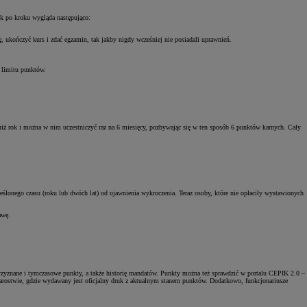
ok po kroku wygląda następująco:
ę, ukończyć kurs i zdać egzamin, tak jakby nigdy wcześniej nie posiadali uprawnień.
a limitu punktów.
 niż rok i można w nim uczestniczyć raz na 6 miesięcy, pozbywając się w ten sposób 6 punktów karnych. Cały
ślonego czasu (roku lub dwóch lat) od ujawnienia wykroczenia. Teraz osoby, które nie opłaciły wystawionych
rawę.
rzyznane i tymczasowe punkty, a także historię mandatów. Punkty można też sprawdzić w portalu CEPIK 2.0 –
tarostwie, gdzie wydawany jest oficjalny druk z aktualnym stanem punktów. Dodatkowo, funkcjonariusze