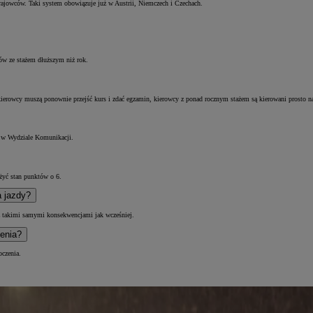
krajowców. Taki system obowiązuje już w Austrii, Niemczech i Czechach.
ów ze stażem dłuższym niż rok.
 kierowcy muszą ponownie przejść kurs i zdać egzamin, kierowcy z ponad rocznym stażem są kierowani prosto 
b w Wydziale Komunikacji.
iżyć stan punktów o 6.
a jazdy?
 z takimi samymi konsekwencjami jak wcześniej.
zenia?
oczenia.