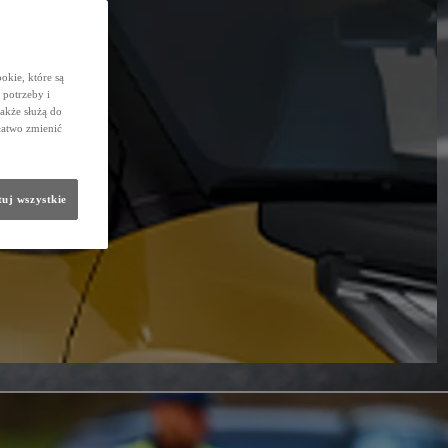
okie, które są
potrzeby i
także służą do
łatwo zmienić
uj wszystkie