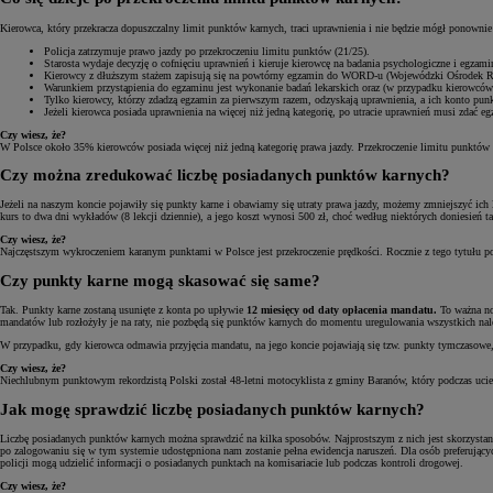
Kierowca, który przekracza dopuszczalny limit punktów karnych, traci uprawnienia i nie będzie mógł ponowni
Policja zatrzymuje prawo jazdy po przekroczeniu limitu punktów (21/25).
Starosta wydaje decyzję o cofnięciu uprawnień i kieruje kierowcę na badania psychologiczne i egzam
Kierowcy z dłuższym stażem zapisują się na powtórny egzamin do WORD-u (Wojewódzki Ośrodek Ruch
Warunkiem przystąpienia do egzaminu jest wykonanie badań lekarskich oraz (w przypadku kierowcó
Tylko kierowcy, którzy zdadzą egzamin za pierwszym razem, odzyskają uprawnienia, a ich konto pu
Jeżeli kierowca posiada uprawnienia na więcej niż jedną kategorię, po utracie uprawnień musi zdać 
Czy wiesz, że?
W Polsce około 35% kierowców posiada więcej niż jedną kategorię prawa jazdy. Przekroczenie limitu punktów k
Czy można zredukować liczbę posiadanych punktów karnych?
Jeżeli na naszym koncie pojawiły się punkty karne i obawiamy się utraty prawa jazdy, możemy zmniejszyć ich l
kurs to dwa dni wykładów (8 lekcji dziennie), a jego koszt wynosi 500 zł, choć według niektórych doniesień 
Czy wiesz, że?
Najczęstszym wykroczeniem karanym punktami w Polsce jest przekroczenie prędkości. Rocznie z tego tytułu p
Czy punkty karne mogą skasować się same?
Tak. Punkty karne zostaną usunięte z konta po upływie
12 miesięcy od daty opłacenia mandatu.
To ważna no
mandatów lub rozłożyły je na raty, nie pozbędą się punktów karnych do momentu uregulowania wszystkich nal
W przypadku, gdy kierowca odmawia przyjęcia mandatu, na jego koncie pojawiają się tzw. punkty tymczasowe,
Czy wiesz, że?
Niechlubnym punktowym rekordzistą Polski został 48-letni motocyklista z gminy Baranów, który podczas ucie
Jak mogę sprawdzić liczbę posiadanych punktów karnych?
Liczbę posiadanych punktów karnych można sprawdzić na kilka sposobów. Najprostszym z nich jest skorzystan
po zalogowaniu się w tym systemie udostępniona nam zostanie pełna ewidencja naruszeń. Dla osób preferując
policji mogą udzielić informacji o posiadanych punktach na komisariacie lub podczas kontroli drogowej.
Czy wiesz, że?