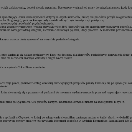
e wsiąść za kierownicę, dopóki nie zda egzaminu. Następstwo wydarzeń od utraty do odzyskania prawa jazdy kr
in sprawdzający. Jeżeli utrata uprawnień dotyczy młodych kierowców, muszą oni powtórnie przejść całą procedur
u Drogowego), podczas którego będą musieli zaliczyć część teoretyczną i praktyczną.
w zawodowych) także badań psychologicznych.
nktowe zostanie wyzerowane. Według statystyk tylko 38% kierowców zalicza egzamin przy pierwszym podejściu.
egzamin na każdą posiadaną kategorię, niezależnie od rodzaju pojazdu, który prowadził w momencie przekroczeni
arnych oznacza utratę uprawnień na wszystkie posiadane kategorie.
iczbę, zapisując się na kurs reedukacyjny. Kurs jest dostępny dla kierowców posiadających uprawnienia dłużej
ta cena ma niebawem znacząco wzrosnąć i sięgać nawet 2500 zł.
olicja wystawia 2,4 miliona mandatów.
welizacja prawa, ponieważ według wcześniej obowiązujących przepisów punkty kasowały się po upłynięciu okre
eżności.
 które nie sumują się z przyznanymi punktami do momentu wydania orzeczenia przez sąd rozpatrujący jego sp
czki przed policją uzbierał 610 punktów karnych. Dodatkowo otrzymał mandat na kwotę ponad 46 tys. zł.
ie z aplikacji mObywatel, w której po zalogowaniu się profilem zaufanym można w każdej chwili wyświetlić p
ych tradycyjne metody możliwe jest uzyskanie informacji osobiście w Wydziale Komunikacji komunikacji lub s