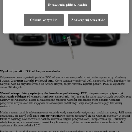
Ustawienia plików cookie
Odrzuć wszystkie
Zaakceptuj wszystkie
Wysokość podatku PCC od kupna samochodu
Od pewnego czasu wysokość podatku PCC od umowy kupna-sprzedaży jest ustalona przez urząd skarbowy
i wynosi
2 procent wartości rynkowej auta.
Co to oznacza w praktyce? Jeśli samochód, który kupujemy, jest
na rynku wart na przykład średnio 18 tysięcy złotych, to powinniśmy zapłacić podatek PCC w wysokości
około 360 złotych.
Wartość zakupu, którą wpisujemy do formularza podatkowego PCC, nie powinna przy tym zbyt
drastycznie odbiegać od wartości rynkowej samochodu
, jeśli nie ma ku temu rzeczywistych powodów typu
naprawy powypadkowe. Każde nieuzasadnione zaniżanie wartości samochodu może bowiem wzbudzić
podejrzenia urzędników nakładających nas obowiązek podatkowy i chęć zweryfikowania jego faktycznej
wartości.
Musimy zatem rzetelnie udokumentować wszelkie wady samochodu wpływające na taki stan rzeczy. Jeśli zatem
decydujemy się nabyć dość tanio
auto powypadkowe
, dobrze zaopatrzyć się we wszelkie materiały w postaci
faktur za naprawy, oświadczenia świadków zdarzenia, zdjęcia powypadkowe, ubezpieczenia itp. Unikniemy
wtedy kłopotów, a w konsekwencji nawet kary finansowej z tytułu zaniżania wartości samochodu w celu
zapłacenia niższego podatku PCC.
Pamiętajmy, że urząd skarbowy rozpatrujący naszą deklarację podatkową mimo dostarczenia przez nas