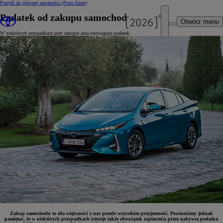
Przejdź do głównej zawartości
(Press Enter)
Podatek od zakupu samochodu - PCC
Otwórz menu
W niektórych przypadkach przy zakupie auta obowiązuje podatek
Zakup samochodu to dla większości z nas przede wszystkim przyjemność. Powinniśmy jednak
pamiętać, że w niektórych przypadkach istnieje także obowiązek zapłacenia przez nabywcę podatku