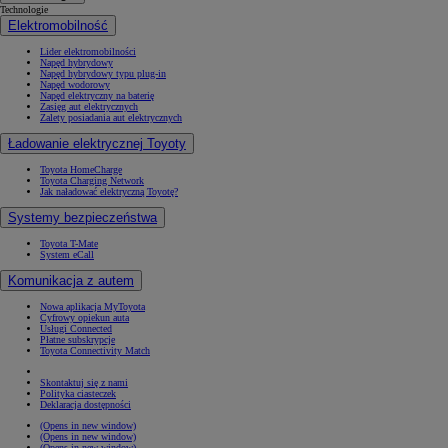
Technologie
Elektromobilność
Lider elektromobilności
Napęd hybrydowy
Napęd hybrydowy typu plug-in
Napęd wodorowy
Napęd elektryczny na baterię
Zasięg aut elektrycznych
Zalety posiadania aut elektrycznych
Ładowanie elektrycznej Toyoty
Toyota HomeCharge
Toyota Charging Network
Jak naładować elektryczną Toyotę?
Systemy bezpieczeństwa
Toyota T-Mate
System eCall
Komunikacja z autem
Nowa aplikacja MyToyota
Cyfrowy opiekun auta
Usługi Connected
Płatne subskrypcje
Toyota Connectivity Match
Skontaktuj się z nami
Polityka ciasteczek
Deklaracja dostępności
(Opens in new window)
(Opens in new window)
(Opens in new window)