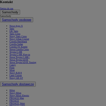
Kontakt
Napisz do nas
Samochody
Samochody
Samochody osobowe
Nowe Aygo X
Yaris
GR Yaris
Yaris Cross
Nowy Yaris Cross
Nowy Urban Cruiser
Corolla Hatchback
Corolla Sedan
Corolla TS Kombi
Nowa Corolla Cross
Toyota C-HR
Toyota C-HR Plug-in
Nowa Toyota C-HR+
Nowa Toyota bZ4X
Nowa Toyota bZ4X Touring
Camry
Prius
Mirai
Nowy RAV4
Land Cruiser
Nowy GR GT
Samochody dostawcze
Hilux
Nowy Hilux
Nowy Hilux Electric
PROACE Max
PROACE
PROACE Verso
PROACE CITY