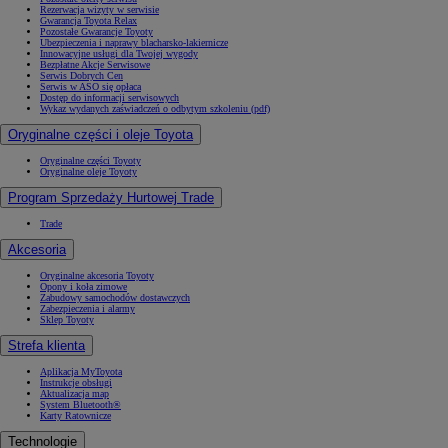
Rezerwacja wizyty w serwisie
Gwarancja Toyota Relax
Pozostałe Gwarancje Toyoty
Ubezpieczenia i naprawy blacharsko-lakiernicze
Innowacyjne usługi dla Twojej wygody
Bezpłatne Akcje Serwisowe
Serwis Dobrych Cen
Serwis w ASO się opłaca
Dostęp do informacji serwisowych
Wykaz wydanych zaświadczeń o odbytym szkoleniu (pdf)
Oryginalne części i oleje Toyota
Oryginalne części Toyoty
Oryginalne oleje Toyoty
Program Sprzedaży Hurtowej Trade
Trade
Akcesoria
Oryginalne akcesoria Toyoty
Opony i koła zimowe
Zabudowy samochodów dostawczych
Zabezpieczenia i alarmy
Sklep Toyoty
Strefa klienta
Aplikacja MyToyota
Instrukcje obsługi
Aktualizacja map
System Bluetooth®
Karty Ratownicze
Technologie