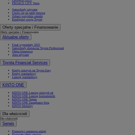
PROACE CITY Verso
Samochody używane
Umów się na jazdę testową
Zobacz wszystkie cenniki
Konfiguruj swoją Toyotę
Oferty specjalne i Finansowanie
Oferty specjalne i Finansowanie
Aktualne oferty
Finał wyprzedaży 2025
Samochody dostawcze Toyota Professional
Oferta biznesowa
Auta używane
Toyota Financial Services
Kredyt niższych rat Toyota Easy
Kredyt standardowy
Leasing standardowy
KINTO ONE
KINTO ONE Leasing niższych rat
KINTO ONE Leasing konsumencki
KINTO ONE Najem
KINTO ONE Zarządzanie flotą
KINTO Mobility
Dla właścicieli
Dla właścicieli
Serwis
Promocje i sezonowe usługi
Pozostałe oferty serwisu