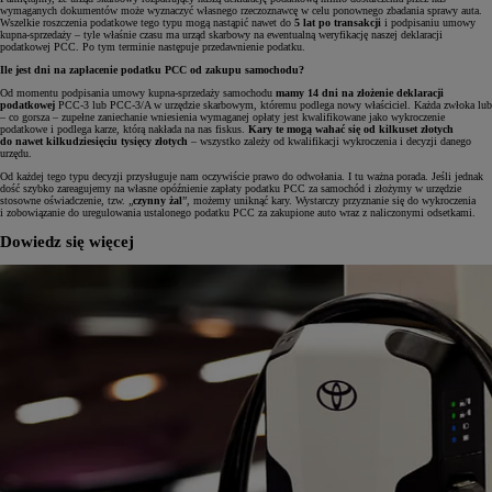
wymaganych dokumentów może wyznaczyć własnego rzeczoznawcę w celu ponownego zbadania sprawy auta.
Wszelkie roszczenia podatkowe tego typu mogą nastąpić nawet do
5 lat po transakcji
i podpisaniu umowy
kupna-sprzedaży – tyle właśnie czasu ma urząd skarbowy na ewentualną weryfikację naszej deklaracji
podatkowej PCC. Po tym terminie następuje przedawnienie podatku.
Ile jest dni na zapłacenie podatku PCC od zakupu samochodu?
Od momentu podpisania umowy kupna-sprzedaży samochodu
mamy 14 dni na złożenie deklaracji
podatkowej
PCC-3 lub PCC-3/A w urzędzie skarbowym, któremu podlega nowy właściciel. Każda zwłoka lub
– co gorsza – zupełne zaniechanie wniesienia wymaganej opłaty jest kwalifikowane jako wykroczenie
podatkowe i podlega karze, którą nakłada na nas fiskus.
Kary te mogą wahać się od kilkuset złotych
do nawet kilkudziesięciu tysięcy złotych
– wszystko zależy od kwalifikacji wykroczenia i decyzji danego
urzędu.
Od każdej tego typu decyzji przysługuje nam oczywiście prawo do odwołania. I tu ważna porada. Jeśli jednak
dość szybko zareagujemy na własne opóźnienie zapłaty podatku PCC za samochód i złożymy w urzędzie
stosowne oświadczenie, tzw. „
czynny żal
”, możemy uniknąć kary. Wystarczy przyznanie się do wykroczenia
i zobowiązanie do uregulowania ustalonego podatku PCC za zakupione auto wraz z naliczonymi odsetkami.
Dowiedz się więcej