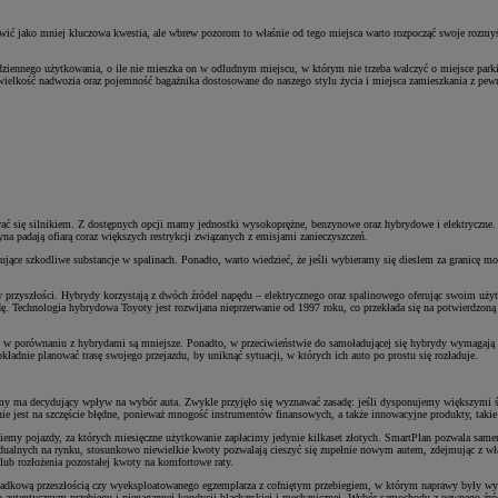
jawić jako mniej kluczowa kwestia, ale wbrew pozorom to właśnie od tego miejsca warto rozpocząć swoje rozm
odziennego użytkowania, o ile nie mieszka on w odludnym miejscu, w którym nie trzeba walczyć o miejsce p
 wielkość nadwozia oraz pojemność bagażnika dostosowane do naszego stylu życia i miejsca zamieszkania z pew
ować się silnikiem. Z dostępnych opcji mamy jednostki wysokoprężne, benzynowe oraz hybrydowe i elektryczne.
yna padają ofiarą coraz większych restrykcji związanych z emisjami zanieczyszczeń.
ujące szkodliwe substancje w spalinach. Ponadto, warto wiedzieć, że jeśli wybieramy się dieslem za granicę 
 przyszłości. Hybrydy korzystają z dwóch źródeł napędu – elektrycznego oraz spalinowego oferując swoim użytk
 Technologia hybrydowa Toyoty jest rozwijana nieprzerwanie od 1997 roku, co przekłada się na potwierdzoną l
gi w porównaniu z hybrydami są mniejsze. Ponadto, w przeciwieństwie do samoładującej się hybrydy wymagają p
ładnie planować trasę swojego przejazdu, by uniknąć sytuacji, w których ich auto po prostu się rozładuje.
emy ma decydujący wpływ na wybór auta. Zwykle przyjęło się wyznawać zasadę: jeśli dysponujemy większymi 
nie jest na szczęście błędne, ponieważ mnogość instrumentów finansowych, a także innowacyjne produkty, takie
ziemy pojazdy, za których miesięczne użytkowanie zapłacimy jedynie kilkaset złotych. SmartPlan pozwala sam
rezydualnych na rynku, stosunkowo niewielkie kwoty pozwalają cieszyć się zupełnie nowym autem, zdejmując z w
ub rozłożenia pozostałej kwoty na komfortowe raty.
ypadkową przeszłością czy wyeksploatowanego egzemplarza z cofniętym przebiegiem, w którym naprawy były wy
autentycznym przebiegu i nienagannej kondycji blacharskiej i mechanicznej. Wybór samochodu z pewnego źród