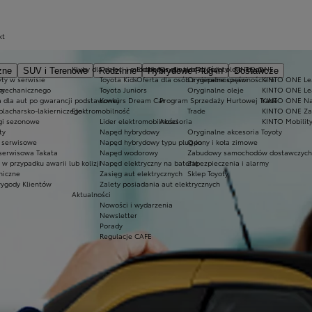
kt
Kluby dla dzieci i młodzieży
Ekobonus dla hybryd Toyoty
Oryginalne części i oleje Toyoty
KINTO ONE
zne
SUV i Terenowe
Rodzinne
Hybrydowe Plug-in
Dostawcze
ty w serwisie
Toyota Kids
Oferta dla osób z niepełnosprawnościami
Oryginalne części
KINTO ONE Lea
sy
 mechanicznego
Toyota Juniors
Oryginalne oleje
KINTO ONE Le
a dla aut po gwarancji podstawowej
Konkurs Dream Car
Program Sprzedaży Hurtowej Trade
KINTO ONE N
blacharsko-lakierniczego
Elektromobilność
Trade
KINTO ONE Zar
ugi sezonowe
Lider elektromobilności
Akcesoria
KINTO Mobilit
ty
Napęd hybrydowy
Oryginalne akcesoria Toyoty
e serwisowe
Napęd hybrydowy typu plug-in
Opony i koła zimowe
 serwisowa Takata
Napęd wodorowy
Zabudowy samochodów dostawczych
 przypadku awarii lub kolizji
Napęd elektryczny na baterię
Zabezpieczenia i alarmy
niczne
Zasięg aut elektrycznych
Sklep Toyoty
wygody Klientów
Zalety posiadania aut elektrycznych
Aktualności
Nowości i wydarzenia
Newsletter
Porady
Regulacje CAFE