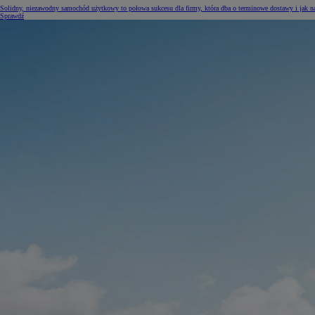
Solidny, niezawodny samochód użytkowy to połowa sukcesu dla firmy, która dba o terminowe dostawy i jak na
Sprawdź
Od
105 300 zł
Corolla Hatchback
HYBRID