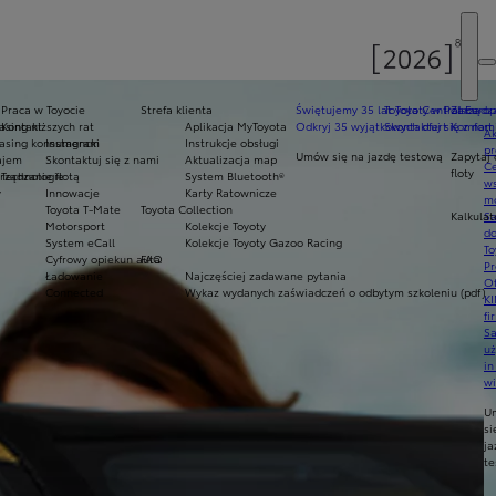
Praca w Toyocie
Strefa klienta
Świętujemy 35 lat Toyoty w Polsce
Toyota Central Europ
Zarządza
sing niższych rat
Kontakt
Aplikacja MyToyota
Odkryj 35 wyjątkowych ofert
Skontaktuj się z nam
Komfort 
Ak
asing konsumencki
Instagram
Instrukcje obsługi
pr
Umów się na jazdę testową
Zapytaj 
ajem
Skontaktuj się z nami
Aktualizacja map
Ce
floty
ządzanie flotą
Technologie
System Bluetooth®
ws
y
Innowacje
Karty Ratownicze
mo
Toyota T-Mate
Toyota Collection
Kalkulat
S
Motorsport
Kolekcje Toyoty
do
System eCall
Kolekcje Toyoty Gazoo Racing
To
Cyfrowy opiekun auta
FAQ
Pr
Ładowanie
Najczęściej zadawane pytania
Of
Connected
Wykaz wydanych zaświadczeń o odbytym szkoleniu (pdf)
KI
fi
S
u
in
w
U
si
ja
te