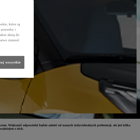
okie, które są
potrzeby i
także służą do
łatwo zmienić
uj wszystkie
om. Większość odpowiedzi będzie zależeć od naszych indywidualnych preferencji, ale jest kilka
ważniejsze z nich.