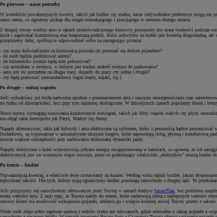
Po pierwsze – nasze potrzeby
W kontekście poważniejszych kwestii, takich jak budżet czy marka, nasze indywidualne preferencje mogą nie 
samo sensu, co ogromny pickup dla singla mieszkającego i pracującego w centrum dużego miasta.
Z drugiej strony wielkie auto w rękach niedoświadczonego kierowcy przysporzy mu masę trudności podczas c
życie i zapewniać komfortową oraz bezpieczną podróż. Ilości uchwytów na kubki jest kwestią drugorzędną, ale
przejdziemy dalej, spróbujcie odpowiedzieć sobie na następujące pytania:
- czy moje doświadczenie za kierownicą pozwala mi poruszać się dużym pojazdem?
- ile osób będzie podróżować autem?
- ile kilometrów rocznie będę nim pokonywać?
- czy mieszkam w miejscu, w którym jest trudno znaleźć miejsce do parkowania?
- auto jest mi potrzebne na długie trasy, dojazdy do pracy czy jedno i drugie?
- czy będę przewozić niestandardowy bagaż (narty, kajaki, itp.)
Po drugie – rodzaj napędu
Jeśli wybraliśmy już bryłę nadwozia zgodnie z przeznaczeniem auta i naszymi umiejętnościami czas zainteres
na rynku od dziesięcioleci, lecz przy tym najmniej ekologiczne. W dzisiejszych czasach popularny diesel i benz
Nowe normy wymagają stosowania kosztownych rozwiązań, takich jak filtry cząstek stałych czy płyny neutraliz
ma objąć takie metropolie jak Paryż, Madryt czy Ateny.
Napędy alternatywne, takie jak hybrydy i auta elektryczne są wyborem, który z pewnością będzie procentować w
Dodatkowo, są wyposażone w automatyczne skrzynie biegów, które zapewniają cichą, płynną i komfortową jazdę.
jeszcze większe oszczędności przy zachowaniu doskonałej dynamiki jazdy.
Napędy elektryczne z kolei wykorzystują jedynie energię zmagazynowaną w bateriach, co sprawia, że ich zasię
elektrycznych jest we wczesnym etapie rozwoju, przez co podróżujący właściciele „elektryków” muszą bardzo dok
Po trzecie – budżet
Najważniejszą kwestię, a właściwie dwie zostawiamy na koniec. Według wielu opinii budżet, jakim dysponuj
najwyższej jakości. Dla tych, którzy mają ograniczony budżet pozostają samochody z drugiej ręki. To przekona
Jeśli przyjrzymy się samochodom oferowanym przez Toyotę w ramach kredytu
SmartPlan
, bez problemu znajd
utratę wartości auta. Z racji tego, że Toyota należy do marek, które zachowują jedną z najlepszych wartości 
umowy klient ma możliwość wykupienia pojazdu, oddania go i wzięcia kolejnej nowej Toyoty prosto z salonu l
Wiele osób zdaje sobie zapewne sprawę z realiów rynku aut używanych, gdzie nietrudno o zakup pojazdu z w
samochodu z pewnego źródła. W ramach programu Pewne Auto z Gwarancją Toyota oferuje wyłącznie pojazdy o 