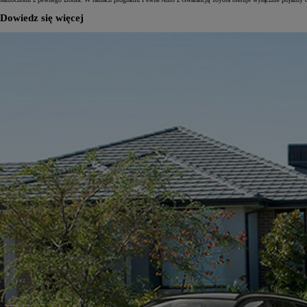
Dowiedz się więcej
Od
81 900 zł
Yaris Cross
HYBRID