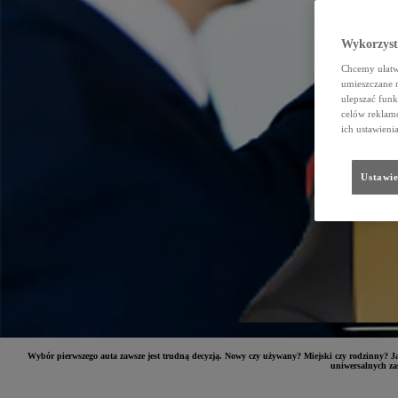
Wykorzystu
Chcemy ułatwi
umieszczane 
ulepszać funk
celów reklamo
ich ustawieni
Ustawie
Wybór pierwszego auta zawsze jest trudną decyzją. Nowy czy używany? Miejski czy rodzinny? Ja
uniwersalnych zas