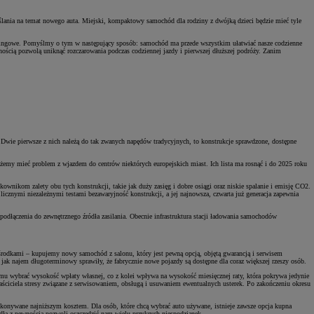
yślania na temat nowego auta. Miejski, kompaktowy samochód dla rodziny z dwójką dzieci będzie mieć tyle
arkingowe. Pomyślmy o tym w następujący sposób: samochód ma przede wszystkim ułatwiać nasze codzienne
nością pozwolą uniknąć rozczarowania podczas codziennej jazdy i pierwszej dłuższej podróży. Zanim
 Dwie pierwsze z nich należą do tak zwanych napędów tradycyjnych, to konstrukcje sprawdzone, dostępne
możemy mieć problem z wjazdem do centrów niektórych europejskich miast. Ich lista ma rosnąć i do 2025 roku
ownikom zalety obu tych konstrukcji, takie jak duży zasięg i dobre osiągi oraz niskie spalanie i emisję CO2.
icznymi niezależnymi testami bezawaryjność konstrukcji, a jej najnowsza, czwarta już generacja zapewnia
odłączenia do zewnętrznego źródła zasilania. Obecnie infrastruktura stacji ładowania samochodów
środkami – kupujemy nowy samochód z salonu, który jest pewną opcją, objętą gwarancją i serwisem
 jak najem długoterminowy sprawiły, że fabrycznie nowe pojazdy są dostępne dla coraz większej rzeszy osób.
emu wybrać wysokość wpłaty własnej, co z kolei wpływa na wysokość miesięcznej raty, która pokrywa jedynie
łaściciela stresy związane z serwisowaniem, obsługą i usuwaniem ewentualnych usterek. Po zakończeniu okresu
konywane najniższym kosztem. Dla osób, które chcą wybrać auto używane, istnieje zawsze opcja kupna
ła z pewnością pozwoli oszczędzić nam wielu przykrych niespodzianek.