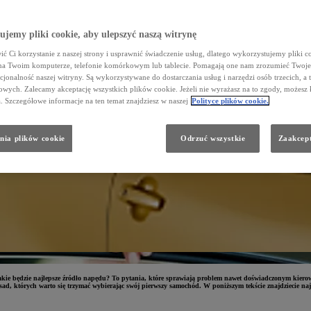
jemy pliki cookie, aby ulepszyć naszą witrynę
ć Ci korzystanie z naszej strony i usprawnić świadczenie usług, dlatego wykorzystujemy pliki co
na Twoim komputerze, telefonie komórkowym lub tablecie. Pomagają one nam zrozumieć Twoje 
cjonalność naszej witryny. Są wykorzystywane do dostarczania usług i narzędzi osób trzecich, a 
wych. Zalecamy akceptację wszystkich plików cookie. Jeżeli nie wyrażasz na to zgody, możesz 
a. Szczegółowe informacje na ten temat znajdziesz w naszej
Polityce plików cookie.
nia plików cookie
Odrzuć wszystkie
Zaakcept
kie będzie najlepsze źródło napędu? To pytania, które sprawiają problem nawet doświadczonym kierowc
ad, których warto się trzymać wybierając swój pierwszy samochód. W poniższym tekście znajdziecie naj