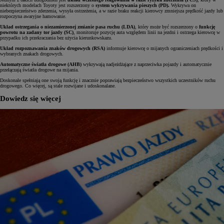
niektórych modelach Toyoty jest rozszerzony o
system wykrywania pieszych (PD).
Wykrywa on
niebezpieczeństwo zderzenia, wysyła ostrzeżenia, a w razie braku reakcji kierowcy zmniejsza prędkość jazdy lub
rozpoczyna awaryjne hamowanie.
Układ ostrzegania o niezamierzonej zmianie pasa ruchu (LDA)
, który może być rozszerzony o
funkcję
powrotu na zadany tor jazdy (SC)
, monitoruje pozycję auta względem linii na jezdni i ostrzega kierowcę w
przypadku ich przekraczania bez użycia kierunkowskazu.
Układ rozpoznawania znaków drogowych (RSA)
informuje kierowcę o mijanych ograniczeniach prędkości i
wybranych znakach drogowych.
Automatyczne światła drogowe (AHB)
wykrywają nadjeżdżające z naprzeciwka pojazdy i automatycznie
przełączają światła drogowe na mijania.
Doskonale spełniają one swoją funkcję i znacznie poprawiają bezpieczeństwo wszystkich uczestników ruchu
drogowego. Co więcej, są stale rozwijane i udoskonalane.
Dowiedz się więcej