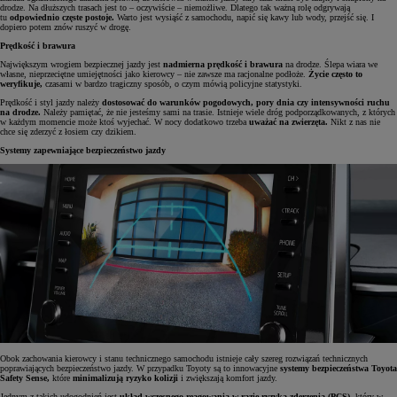
drodze. Na dłuższych trasach jest to – oczywiście – niemożliwe. Dlatego tak ważną rolę odgrywają
tu
odpowiednio częste postoje.
Warto jest wysiąść z samochodu, napić się kawy lub wody, przejść się. I
dopiero potem znów ruszyć w drogę.
Prędkość i brawura
Największym wrogiem bezpiecznej jazdy jest
nadmierna prędkość i brawura
na drodze. Ślepa wiara we
własne, nieprzeciętne umiejętności jako kierowcy – nie zawsze ma racjonalne podłoże.
Życie często to
weryfikuje,
czasami w bardzo tragiczny sposób, o czym mówią policyjne statystyki.
Prędkość i styl jazdy należy
dostosować do warunków pogodowych, pory dnia czy intensywności ruchu
na drodze.
Należy pamiętać, że nie jesteśmy sami na trasie. Istnieje wiele dróg podporządkowanych, z których
w każdym momencie może ktoś wyjechać. W nocy dodatkowo trzeba
uważać na zwierzęta.
Nikt z nas nie
chce się zderzyć z łosiem czy dzikiem.
Systemy zapewniające bezpieczeństwo jazdy
Obok zachowania kierowcy i stanu technicznego samochodu istnieje cały szereg rozwiązań technicznych
poprawiających bezpieczeństwo jazdy. W przypadku Toyoty są to innowacyjne
systemy bezpieczeństwa Toyota
Safety Sense,
które
minimalizują ryzyko kolizji
i zwiększają komfort jazdy.
Jednym z takich udogodnień jest
układ wczesnego reagowania w razie ryzyka zderzenia (PCS)
, który w