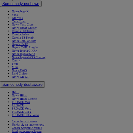
Samochody osobowe
Nowe Aygo X
Yaris
GR Yaris
Yaris Cross
Nowy Yaris Cross
Nowy Urban Cruiser
Corolla Hatchback
Corolla Sedan
Corolla TS Kombi
Nowa Corolla Cross
Toyota C-HR
Toyota C-HR Plug-in
Nowa Toyota C-HR+
Nowa Toyota bZ4X
Nowa Toyota bZ4X Touring
Camry
Prius
Mirai
Nowy RAV4
Land Cruiser
Nowy GR GT
Samochody dostawcze
Hilux
Nowy Hilux
Nowy Hilux Electric
PROACE Max
PROACE
PROACE Verso
PROACE CITY
PROACE CITY Verso
Samochody używane
Umów się na jazdę testową
Zobacz wszystkie cenniki
Konfiguruj swoją Toyotę