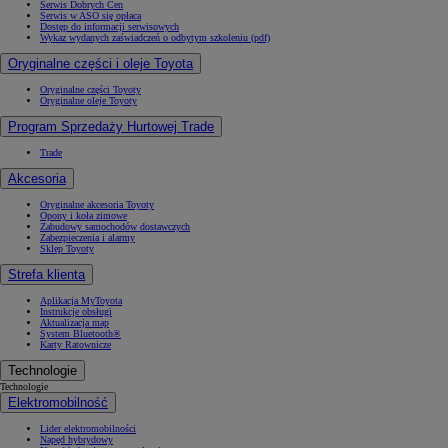
Serwis Dobrych Cen
Serwis w ASO się opłaca
Dostęp do informacji serwisowych
Wykaz wydanych zaświadczeń o odbytym szkoleniu (pdf)
Oryginalne części i oleje Toyota
Oryginalne części Toyoty
Oryginalne oleje Toyoty
Program Sprzedaży Hurtowej Trade
Trade
Akcesoria
Oryginalne akcesoria Toyoty
Opony i koła zimowe
Zabudowy samochodów dostawczych
Zabezpieczenia i alarmy
Sklep Toyoty
Strefa klienta
Aplikacja MyToyota
Instrukcje obsługi
Aktualizacja map
System Bluetooth®
Karty Ratownicze
Technologie
Technologie
Elektromobilność
Lider elektromobilności
Napęd hybrydowy