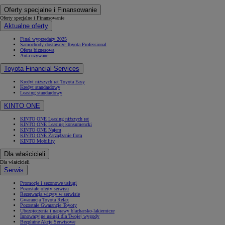
Oferty specjalne i Finansowanie
Oferty specjalne i Finansowanie
Aktualne oferty
Finał wyprzedaży 2025
Samochody dostawcze Toyota Professional
Oferta biznesowa
Auta używane
Toyota Financial Services
Kredyt niższych rat Toyota Easy
Kredyt standardowy
Leasing standardowy
KINTO ONE
KINTO ONE Leasing niższych rat
KINTO ONE Leasing konsumencki
KINTO ONE Najem
KINTO ONE Zarządzanie flotą
KINTO Mobility
Dla właścicieli
Dla właścicieli
Serwis
Promocje i sezonowe usługi
Pozostałe oferty serwisu
Rezerwacja wizyty w serwisie
Gwarancja Toyota Relax
Pozostałe Gwarancje Toyoty
Ubezpieczenia i naprawy blacharsko-lakiernicze
Innowacyjne usługi dla Twojej wygody
Bezpłatne Akcje Serwisowe