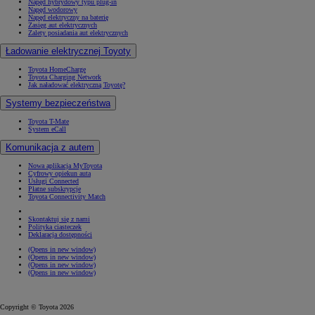
Napęd hybrydowy typu plug-in
Napęd wodorowy
Napęd elektryczny na baterię
Zasięg aut elektrycznych
Zalety posiadania aut elektrycznych
Ładowanie elektrycznej Toyoty
Toyota HomeCharge
Toyota Charging Network
Jak naładować elektryczną Toyotę?
Systemy bezpieczeństwa
Toyota T-Mate
System eCall
Komunikacja z autem
Nowa aplikacja MyToyota
Cyfrowy opiekun auta
Usługi Connected
Płatne subskrypcje
Toyota Connectivity Match
Skontaktuj się z nami
Polityka ciasteczek
Deklaracja dostępności
(Opens in new window)
(Opens in new window)
(Opens in new window)
(Opens in new window)
Copyright © Toyota 2026