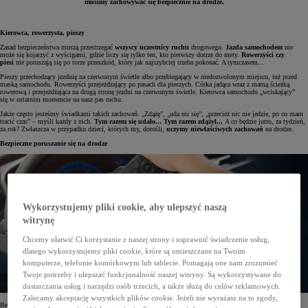
musimy zachowywać się bezpiecznie na drodze.
Kierowca, rowerzysta, pieszy
Zasad bezpieczeństwa muszą przestrzegać
wszyscy uczestnicy ruchu
drogowego.
Jazda samochodem
nie
może się kojarzyć z wyścigami, gdzie liczy się tylko ten, kto pierwszy dotrze do mety.
Rowerzyści czy
piesi
nie poruszają się po torze przeszkód, który jak najszybciej trzeba pokonać. A tymczasem...
Pieszy przechodzący jezdnię na czerwonym świetle albo przebiegający w niedozwolonym miejscu, tuż przed
maską samochodu. Rowerzyści przejeżdżający po pasach dla pieszych. Córka jadąca wraz z mamą ścieżką
rowerową i przejeżdżająca na drugą stronę jezdni na czerwonym świetle. Kierowca samochodu „wciskający”
się w ostatnim momencie na nasz pas ruchu.
Jakże często jesteśmy świadkami takich zachowań. „Zdążę”, „uda mi się”, „przecież nic nie jedzie, po co mam
tracić czas” – myśli każdy z nich.
Tym razem się udało... Tym razem zdążył...
A co będzie jutro, za tydzień,
za rok? Zwłaszcza w przypadku dzieci, których my, dorośli,
uczymy niewłaściwych zachowań
na drodze.
Bezpieczne poruszanie się na drodze
Wykorzystujemy pliki cookie, aby ulepszyć naszą
witrynę
Chcemy ułatwić Ci korzystanie z naszej strony i usprawnić świadczenie usług,
dlatego wykorzystujemy pliki cookie, które są umieszczane na Twoim
komputerze, telefonie komórkowym lub tablecie. Pomagają one nam zrozumieć
Twoje potrzeby i ulepszać funkcjonalność naszej witryny. Są wykorzystywane do
dostarczania usług i narzędzi osób trzecich, a także służą do celów reklamowych.
Zalecamy akceptację wszystkich plików cookie. Jeżeli nie wyrażasz na to zgody,
Bez odpowiedniej edukacji – i to od najmłodszych lat – nie uda się poprawić bezpieczeństwo na naszych