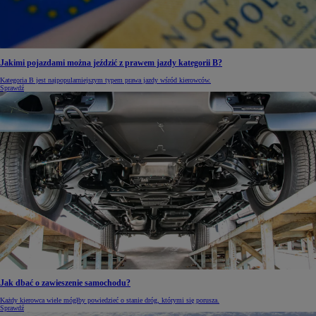
Jakimi pojazdami można jeździć z prawem jazdy kategorii B?
Kategoria B jest najpopularniejszym typem prawa jazdy wśród kierowców.
Sprawdź
Jak dbać o zawieszenie samochodu?
Każdy kierowca wiele mógłby powiedzieć o stanie dróg, którymi się porusza.
Sprawdź