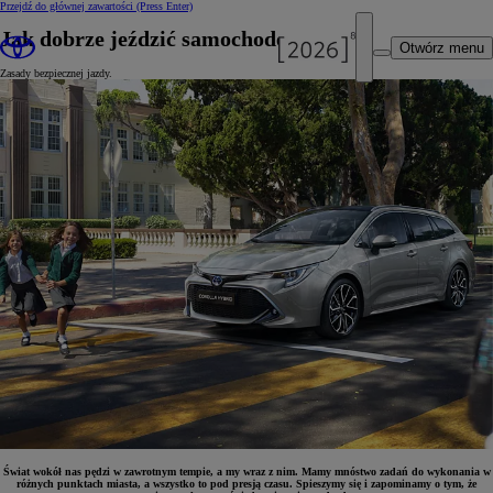
Przejdź do głównej zawartości
(Press Enter)
Jak dobrze jeździć samochodem?
Otwórz menu
Zasady bezpiecznej jazdy.
Świat wokół nas pędzi w zawrotnym tempie, a my wraz z nim. Mamy mnóstwo zadań do wykonania w
różnych punktach miasta, a wszystko to pod presją czasu. Spieszymy się i zapominamy o tym, że