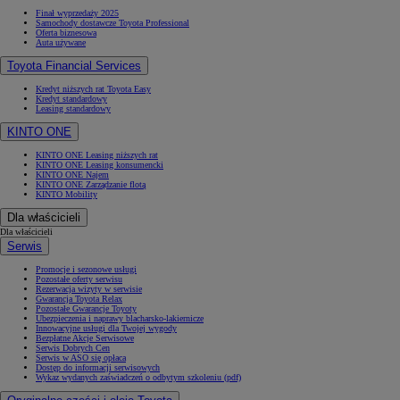
Finał wyprzedaży 2025
Samochody dostawcze Toyota Professional
Oferta biznesowa
Auta używane
Toyota Financial Services
Kredyt niższych rat Toyota Easy
Kredyt standardowy
Leasing standardowy
KINTO ONE
KINTO ONE Leasing niższych rat
KINTO ONE Leasing konsumencki
KINTO ONE Najem
KINTO ONE Zarządzanie flotą
KINTO Mobility
Dla właścicieli
Dla właścicieli
Serwis
Promocje i sezonowe usługi
Pozostałe oferty serwisu
Rezerwacja wizyty w serwisie
Gwarancja Toyota Relax
Pozostałe Gwarancje Toyoty
Ubezpieczenia i naprawy blacharsko-lakiernicze
Innowacyjne usługi dla Twojej wygody
Bezpłatne Akcje Serwisowe
Serwis Dobrych Cen
Serwis w ASO się opłaca
Dostęp do informacji serwisowych
Wykaz wydanych zaświadczeń o odbytym szkoleniu (pdf)