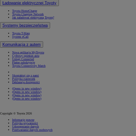
Ładowanie elektrycznej Toyoty
Toyota HomeCharge
Toyota Charging Network
Jak naładować elektryczną Toyotę?
Systemy bezpieczeństwa
Toyota T-Mate
System eCall
Komunikacja z autem
Nowa aplikacja MyToyota
Cyfrowy opiekun auta
Usługi Connected
Płatne subskrypcje
Toyota Connectivity Match
Skontaktuj się z nami
Polityka ciasteczek
Deklaracja dostępności
(Opens in new window)
(Opens in new window)
(Opens in new window)
(Opens in new window)
Copyright © Toyota 2026
Informacje prawne
Polityka prywatności
Udostępnianie danych
Przetwarzanie danych osobowych