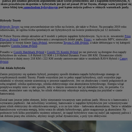
paliwa jest ostatnio głównym argumentem także wśród producentów aut z napędem hybrydowym. A
skoro prawdziwym ekspertem w hybrydach jest już od ponad 20 lat Toyota, dlatego warto przyjrzeć się
nieco bliżej tym
samochodom hybrydowym
pod kątem zużycia paliwa w różnych warunkach jazdy.
Hybrydy Toyoty
Hybrydy Toyoty
są coraz powszechniejsze nie tylko na świecie, ale także w Polsce. Na początku 2019 roku
odnotowano, że ogólna liczba sprzedanych aut hybrydowych na świecie przekroczyła już 12 milionów.
W Polsce Toyota oferuje aktualnie aż 9 modeli z pełnym napędem hybrydowym. Są to m.in. nowatorski
Prius
Plug-in Hybrid
z możliwością ładowania z zewnętrznych źródeł prądu,
Prius+
w nadwoziu MPV, niezwykle
popularny w swojej klasie
Yaris Hybrid
, nowoczesna
Toyota C-HR Hybrid
, a także debiutująca w tej kategorii
napędów
Corolla Sedan Hybrid
.
Ponadto w
Corolli Hatchback Hybrid
i
Corolli TS Kombi Hybrid
po raz pierwszy są dostępne dwa napędy
hybrydowe do wyboru: 1.8 Hybrid 122 KM i 2.0 Hybrid Dynamic Force 180 KM. Dynamiczne silniki
hybrydowe o dużej mocy 218 KM i 222 KM zostały zastosowane także w modelach RAV4 Hybrid i
Camry
Hybrid
.
Jak działa hybryda
Zanim przyjrzymy się spalaniu hybryd, poznajmy sposób działania napędu hybrydowego znanego ze
współczesnych modeli Toyoty. Przede wszystkim jest to pełny napęd hybrydowy, czyli wszystkie jego
składniki w równiej mierze uczestniczą w procesie napędowym. Jest on zbudowany z trzech połączonych ze
sobą urządzeń: silnika spalinowego, silnika elektrycznego oraz akumulatora hybrydowego. Energia wciąż
przepływa między nimi w taki sposób, żeby w danym momencie dać jej dokładnie tyle, ile potrzeba. Co
ważne, akumulator sam się ładuje, bo silnik elektryczny odzyskuje zużytą energię (na przykład w czasie
hamowania).
Został nam jeszcze jeden element, który nieustannie towarzyszy nam podczas jazdy. Mowa tu o hamowaniu i
wytracaniu prędkości. Jak mówiliśmy wcześniej, hamowanie w napędzie hybrydowym jest wykorzystywane
przez silnik elektryczny do odzyskiwania energii, a co za tym idzie – ładowania akumulatora. Tarcie w układzie
hamulcowym wytwarza energię, która wraca do układu hybrydowego, gdzie magazynuje ją akumulator. Na
podstawie tych kilku przykładów możemy zobaczyć, że napęd hybrydowy stara się zużyć jak najmniej paliwa i
tak dobiera pracę obu silników, abyśmy mogli jechać dynamicznie, a przy tym efektywnie.