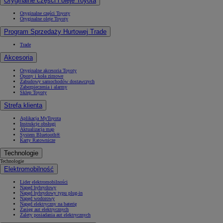
Oryginalne części i oleje Toyota
Oryginalne części Toyoty
Oryginalne oleje Toyoty
Program Sprzedaży Hurtowej Trade
Trade
Akcesoria
Oryginalne akcesoria Toyoty
Opony i koła zimowe
Zabudowy samochodów dostawczych
Zabezpieczenia i alarmy
Sklep Toyoty
Strefa klienta
Aplikacja MyToyota
Instrukcje obsługi
Aktualizacja map
System Bluetooth®
Karty Ratownicze
Technologie
Technologie
Elektromobilność
Lider elektromobilności
Napęd hybrydowy
Napęd hybrydowy typu plug-in
Napęd wodorowy
Napęd elektryczny na baterię
Zasięg aut elektrycznych
Zalety posiadania aut elektrycznych