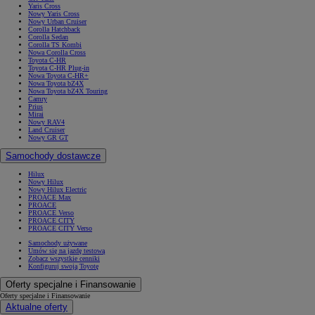
Yaris Cross
Nowy Yaris Cross
Nowy Urban Cruiser
Corolla Hatchback
Corolla Sedan
Corolla TS Kombi
Nowa Corolla Cross
Toyota C-HR
Toyota C-HR Plug-in
Nowa Toyota C-HR+
Nowa Toyota bZ4X
Nowa Toyota bZ4X Touring
Camry
Prius
Mirai
Nowy RAV4
Land Cruiser
Nowy GR GT
Samochody dostawcze
Hilux
Nowy Hilux
Nowy Hilux Electric
PROACE Max
PROACE
PROACE Verso
PROACE CITY
PROACE CITY Verso
Samochody używane
Umów się na jazdę testową
Zobacz wszystkie cenniki
Konfiguruj swoją Toyotę
Oferty specjalne i Finansowanie
Oferty specjalne i Finansowanie
Aktualne oferty