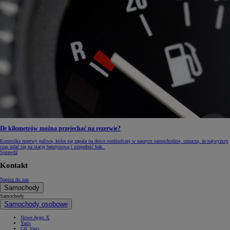
Ile kilometrów można przejechać na rezerwie?
Kontrolka rezerwy paliwa, która się zapala na desce rozdzielczej w naszym samochodzie, oznacza, że najwyższy
czas udać się na stację benzynową i uzupełnić bak.
Sprawdź
Kontakt
Napisz do nas
Samochody
Samochody
Samochody osobowe
Nowe Aygo X
Yaris
GR Yaris