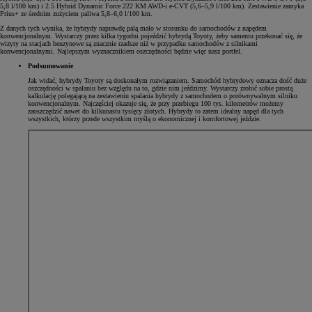
5,8 l/100 km) i 2.5 Hybrid Dynamic Force 222 KM AWD-i e-CVT (5,6–5,9 l/100 km). Zestawienie zamyka
Prius+ ze średnim zużyciem paliwa 5,8–6,0 l/100 km.
Z danych tych wynika, że hybrydy naprawdę palą mało w stosunku do samochodów z napędem
konwencjonalnym. Wystarczy przez kilka tygodni pojeździć hybrydą Toyoty, żeby samemu przekonać się, że
wizyty na stacjach benzynowe są znacznie rzadsze niż w przypadku samochodów z silnikami
konwencjonalnymi. Najlepszym wyznacznikiem oszczędności będzie więc nasz portfel.
Podsumowanie
Jak widać, hybrydy Toyoty są doskonałym rozwiązaniem. Samochód hybrydowy oznacza dość duże
oszczędności w spalaniu bez względu na to, gdzie nim jeździmy. Wystarczy zrobić sobie prostą
kalkulację polegającą na zestawieniu spalania hybrydy z samochodem o porównywalnym silniku
konwencjonalnym. Najczęściej okazuje się, że przy przebiegu 100 tys. kilometrów możemy
zaoszczędzić nawet do kilkunastu tysięcy złotych. Hybrydy to zatem idealny napęd dla tych
wszystkich, którzy przede wszystkim myślą o ekonomicznej i komfortowej jeździe.