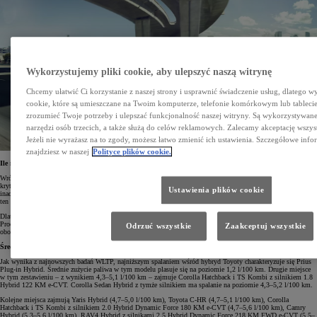
Wykorzystujemy pliki cookie, aby ulepszyć naszą witrynę
Chcemy ułatwić Ci korzystanie z naszej strony i usprawnić świadczenie usług, dlatego w
cookie, które są umieszczane na Twoim komputerze, telefonie komórkowym lub tableci
zrozumieć Twoje potrzeby i ulepszać funkcjonalność naszej witryny. Są wykorzystywane 
narzędzi osób trzecich, a także służą do celów reklamowych. Zalecamy akceptację wszys
Jeżeli nie wyrażasz na to zgody, możesz łatwo zmienić ich ustawienia. Szczegółowe info
znajdziesz w naszej
Polityce plików cookie.
Ile naprawdę pali hybryda
Wróćmy do spalania. Dotychczas producent podawał wartość uzyskaną w warunkach idealnych. Wielu
krytyków uważało, że to nierealne uzyskać takie spalanie podczas codziennej jazdy. Każdy kierowca jeździ
Ustawienia plików cookie
inaczej. Dodatkowo dochodzą warunki drogowe, natężenie ruchu i inne czynniki, które mogą mieć wpływ na
ten czynnik.
Dlatego też ostatnio opracowano nową metodą badawczą – WLTP (Worldwide Harmonised Light Vehicles Test
Procedure). Dostarcza ona bardziej realistycznych danych na temat emisji spalin i zużycia paliwa niż
Odrzuć wszystkie
Zaakceptuj wszystkie
obowiązująca dotychczas metoda NEDC.
Średnie spalanie hybryd Toyoty
Jak wynika z najnowszych badań WLTP, najniższym spalaniem wśród hybryd Toyoty charakteryzuje się Prius
Plug-in Hybrid. Średnie zużycie paliwa w tym modelu plasuje się na poziomie 1,2 l/100 km. Drugie miejsce
w tym zestawieniu – z wynikiem 4,3–5,1 l/100 km – zajmuje Corolla Hatchback i TS Kombi z silnikiem 1.8
Hybrid 122 KM e-CVT. Corolla Sedan Hybrid z tymże silnikiem ma spalanie na poziomie 4,3–5,2 l/100 km.
Kolejne miejsca zajmują Yaris Hybrid (4,7–5,0 l/100 km), Toyota C-HR (4,7–5,1 l/100 km), Corolla
Hatchback i TS Kombi z silnikiem 2.0 Hybrid Dynamic Force 180 KM e-CVT (4,7–5,6 l/100 km), Camry
Hybrid (5,3–5,6 l/100 km), RAV4 Hybrid z silnikami 2.5 Hybrid Dynamic Force 218 KM FWD e-CVT (5,5–