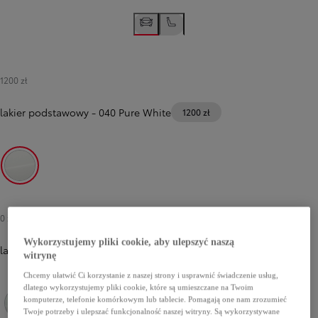
1200 zł
lakier podstawowy
-
040 Pure White
1200 zł
040 Pure White
0 zł
-
2900 zł
Wykorzystujemy pliki cookie, aby ulepszyć naszą
lakier metalizowany
witrynę
Chcemy ułatwić Ci korzystanie z naszej strony i usprawnić świadczenie usług,
dlatego wykorzystujemy pliki cookie, które są umieszczane na Twoim
komputerze, telefonie komórkowym lub tablecie. Pomagają one nam zrozumieć
Twoje potrzeby i ulepszać funkcjonalność naszej witryny. Są wykorzystywane