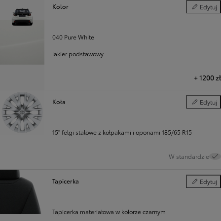
Kolor
Edytuj
Kolor
040 Pure White
lakier podstawowy
+
1200 zł
Koła
Edytuj
Koła
15" felgi stalowe z kołpakami i oponami 185/65 R15
W standardzie
Tapicerka
Edytuj
Tapicerka
Tapicerka materiałowa w kolorze czarnym