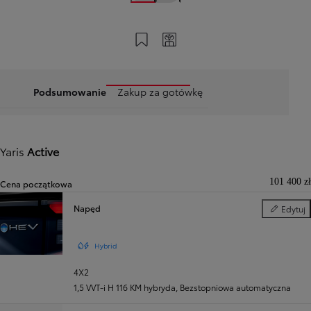
Zapisz na swoim koncie
Twój kod
Podsumowanie
Zakup za gotówkę
Yaris
Active
101 400 zł
Cena początkowa
Napęd
Edytuj
Napęd
Hybrid
4X2
1,5 VVT-i H 116 KM hybryda
,
Bezstopniowa automatyczna