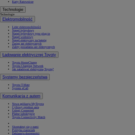
Karty Ratownicze
Technologie
Technologie
Elektromobilność
Lider elektromobilności
Napęd hybrydowy
Napęd hybrydowy typu plug-in
Napęd wodorowy
Napęd elektryczny na baterię
Zasięg aut elektrycznych
Zalety posiadania aut elektrycznych
Ładowanie elektrycznej Toyoty
Toyota HomeCharge
Toyota Charging Network
Jak naładować elektryczną Toyotę?
Systemy bezpieczeństwa
Toyota T-Mate
System eCall
Komunikacja z autem
Nowa aplikacja MyToyota
Cyfrowy opiekun auta
Usługi Connected
Płatne subskrypcje
Toyota Connectivity Match
Skontaktuj się z nami
Polityka ciasteczek
Deklaracja dostępności