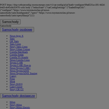
POST https://dxp-webcarconfig.toyota-europe.com/v1/car-config/pl/pl?path=configure/09a6531a-c3f1-4d2d-
b4d3-eb45cbb35478 with body {"reduxState":{"carConfigSettings":{"loadedStepUrls":
{"configure":"https://www.toyotawroclaw.pl/nowe-
samochody/yaris/konfigurator","specs":"https://www.toyotawroclaw.pl/nowe-
samochody/yaris/specyfikacja"}}}}
Samochody
Samochody
Samochody osobowe
Nowe Aygo X
Yaris
GR Yaris
Yaris Cross
Nowy Yaris Cross
Nowy Urban Cruiser
Corolla Hatchback
Corolla Sedan
Corolla TS Kombi
Nowa Corolla Cross
Toyota C-HR
Toyota C-HR Plug-in
Nowa Toyota C-HR+
Nowa Toyota bZ4X
Nowa Toyota bZ4X Touring
Camry
Prius
Mirai
Nowy RAV4
Land Cruiser
Nowy GR GT
Samochody dostawcze
Hilux
Nowy Hilux
Nowy Hilux Electric