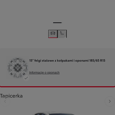
15" felgi stalowe z kołpakami i oponami 185/65 R15
Informacje o oponach
Tapicerka
Poprzedni
Nast