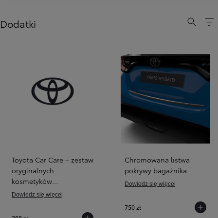
Dodatki
Toyota Car Care – zestaw
Chromowana listwa
oryginalnych
pokrywy bagażnika
kosmetyków
Dowiedz się więcej
samochodowych
Dowiedz się więcej
750 zł
200 zł