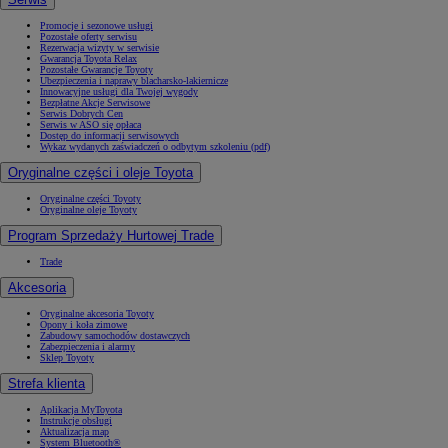
Promocje i sezonowe usługi
Pozostałe oferty serwisu
Rezerwacja wizyty w serwisie
Gwarancja Toyota Relax
Pozostałe Gwarancje Toyoty
Ubezpieczenia i naprawy blacharsko-lakiernicze
Innowacyjne usługi dla Twojej wygody
Bezpłatne Akcje Serwisowe
Serwis Dobrych Cen
Serwis w ASO się opłaca
Dostęp do informacji serwisowych
Wykaz wydanych zaświadczeń o odbytym szkoleniu (pdf)
Oryginalne części i oleje Toyota
Oryginalne części Toyoty
Oryginalne oleje Toyoty
Program Sprzedaży Hurtowej Trade
Trade
Akcesoria
Oryginalne akcesoria Toyoty
Opony i koła zimowe
Zabudowy samochodów dostawczych
Zabezpieczenia i alarmy
Sklep Toyoty
Strefa klienta
Aplikacja MyToyota
Instrukcje obsługi
Aktualizacja map
System Bluetooth®