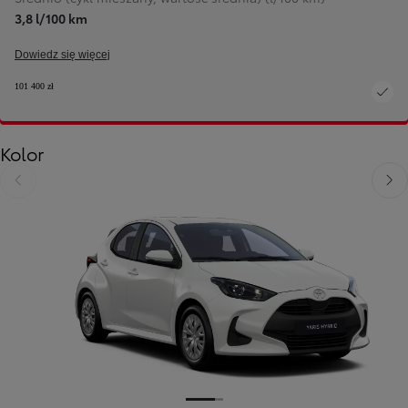
3,8 l/100 km
Dowiedz się więcej
101 400 zł
Kolor
Poprzedni
Nast