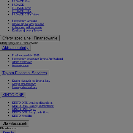
PROACE Max
PROACE
PROACE Verso
PROACE CITY
PROACE CITY Verso
Samochody używane
Umów się na jazdę testową
Zobacz wszystkie cenniki
Konfiguruj swoją Toyotę
Oferty specjalne i Finansowanie
Oferty specjalne i Finansowanie
Aktualne oferty
Finał wyprzedaży 2025
Samochody dostawcze Toyota Professional
Oferta biznesowa
Auta używane
Toyota Financial Services
Kredyt niższych rat Toyota Easy
Kredyt standardowy
Leasing standardowy
KINTO ONE
KINTO ONE Leasing niższych rat
KINTO ONE Leasing konsumencki
KINTO ONE Najem
KINTO ONE Zarządzanie flotą
KINTO Mobility
Dla właścicieli
Dla właścicieli
Serwis