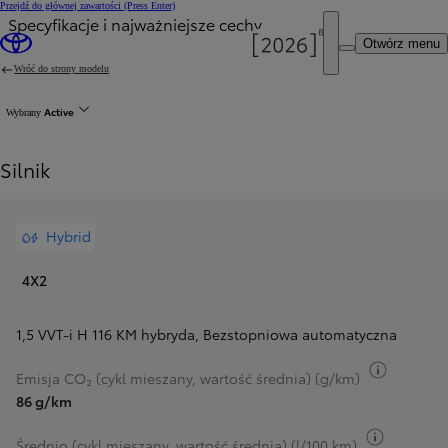
Przejdź do głównej zawartości
(Press Enter)
Specyfikacje i najważniejsze cechy
Cena została zaktualizowana Cena Twojej konfiguracji została zmieniona na 102 600 zł.
Otwórz menu
Wróć do strony modelu
Active
Wybrany
Silnik
Hybrid
4X2
1,5 VVT-i H 116 KM hybryda
,
Bezstopniowa automatyczna
Przełącz
Emisja CO₂ (cykl mieszany, wartość średnia) (g/km)
86 g/km
Przełącz 
Średnio (cykl mieszany, wartość średnia) (l/100 km)