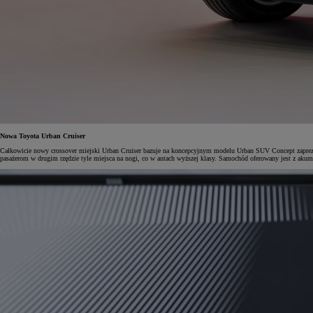
Od
105 300 zł
Corolla Hatchback
HYBRID
Nowa Toyota Urban Cruiser
Całkowicie nowy crossover miejski Urban Cruiser bazuje na koncepcyjnym modelu Urban SUV Concept zaprezen
pasażerom w drugim rzędzie tyle miejsca na nogi, co w autach wyższej klasy. Samochód oferowany jest z aku