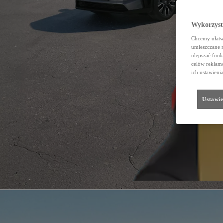
Wykorzystu
Chcemy ułatwi
umieszczane 
ulepszać funk
celów reklamo
ich ustawieni
Ustawie