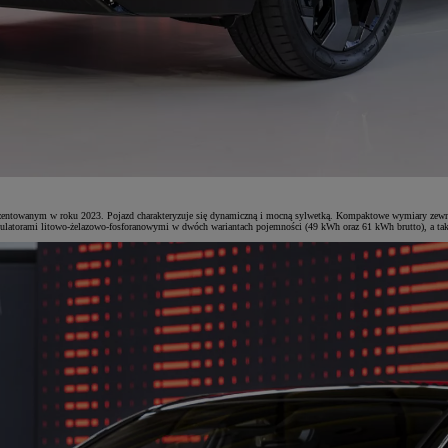
towanym w roku 2023. Pojazd charakteryzuje się dynamiczną i mocną sylwetką. Kompaktowe wymiary zewnętrzne
mulatorami litowo-żelazowo-fosforanowymi w dwóch wariantach pojemności (49 kWh oraz 61 kWh brutto), a takż