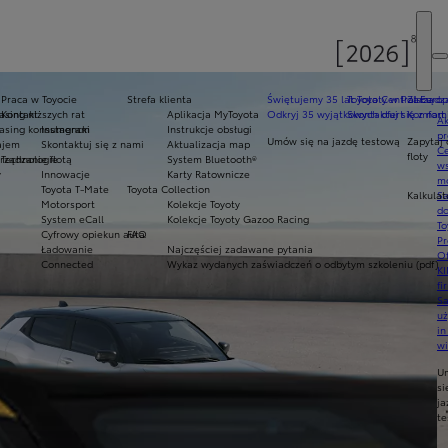
Praca w Toyocie
Strefa klienta
Świętujemy 35 lat Toyoty w Polsce
Toyota Central Europ
Zarządza
sing niższych rat
Kontakt
Aplikacja MyToyota
Odkryj 35 wyjątkowych ofert
Skontaktuj się z nam
Komfort 
Ak
asing konsumencki
Instagram
Instrukcje obsługi
pr
Umów się na jazdę testową
Zapytaj 
ajem
Skontaktuj się z nami
Aktualizacja map
Ce
floty
ządzanie flotą
Technologie
System Bluetooth®
ws
y
Innowacje
Karty Ratownicze
mo
Toyota T-Mate
Toyota Collection
Kalkulat
S
Motorsport
Kolekcje Toyoty
do
System eCall
Kolekcje Toyoty Gazoo Racing
To
Cyfrowy opiekun auta
FAQ
Pr
Ładowanie
Najczęściej zadawane pytania
Of
Connected
Wykaz wydanych zaświadczeń o odbytym szkoleniu (pdf)
KI
fi
S
u
in
w
U
si
ja
te