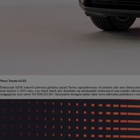
Nowa Toyota bZ4X
Elektryczny bZ4X stanowił pierwszy globalny pojazd Toyoty zaprojektowany od podstaw jako auto elektrycz
miał miejsce w 2022 roku, a po trzech latach auto doczekało się udoskonaleń technicznych oraz zyskało od
osiągającymi moc nawet 343 KM/252 kW. Opcjonalnie dostępna będzie także nowa ładowarka pokładowa o mocy