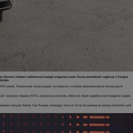
luczowy element wielotorowej strategii osiągnięcia przez Toyotę neutralności węglowej w Europie
eryjne.
zed 2035 rokiem. Prezentowane seryjne pojazdy wywodzą się z wcześniej demonstrowanych koncepcyjnych
 i klasyczny charakter SUV-a, dynamiczna stylistyka, efektywne układy napędowe oraz dostępność napędu
umulator trakcyjny Battery Care Program obejmujący okres do 10 lat lub przebieg do miliona kilometrów pod