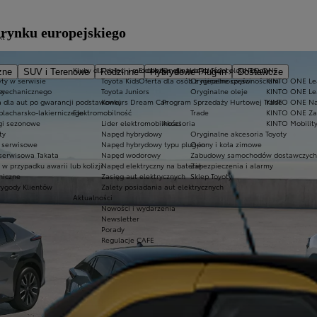
 rynku europejskiego
kt
Kluby dla dzieci i młodzieży
Ekobonus dla hybryd Toyoty
Oryginalne części i oleje Toyoty
KINTO ONE
zne
SUV i Terenowe
Rodzinne
Hybrydowe Plug-in
Dostawcze
ty w serwisie
Toyota Kids
Oferta dla osób z niepełnosprawnościami
Oryginalne części
KINTO ONE Lea
sy
 mechanicznego
Toyota Juniors
Oryginalne oleje
KINTO ONE Le
a dla aut po gwarancji podstawowej
Konkurs Dream Car
Program Sprzedaży Hurtowej Trade
KINTO ONE N
blacharsko-lakierniczego
Elektromobilność
Trade
KINTO ONE Zar
ugi sezonowe
Lider elektromobilności
Akcesoria
KINTO Mobilit
ty
Napęd hybrydowy
Oryginalne akcesoria Toyoty
e serwisowe
Napęd hybrydowy typu plug-in
Opony i koła zimowe
 serwisowa Takata
Napęd wodorowy
Zabudowy samochodów dostawczych
 przypadku awarii lub kolizji
Napęd elektryczny na baterię
Zabezpieczenia i alarmy
niczne
Zasięg aut elektrycznych
Sklep Toyoty
wygody Klientów
Zalety posiadania aut elektrycznych
Aktualności
Nowości i wydarzenia
Newsletter
Porady
Regulacje CAFE