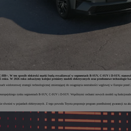
-HR+. W ten sposób elektryki marki będą rywalizować w segmentach B-SUV, C-SUV i D-SUV, stanowiąc k
5 roku. W 2026 roku zobaczymy kolejne premiery modeli elektrycznych oraz przełomowe technologie bat
amach wielotorowej strategii technologicznej zmierzającej do osiągnięcia neutralności węglowej w Europie pr
europejskiego rynku segmentach B-SUV, C-SUV i D-SUV. Wspólnymi cechami nowych modeli są funkcjonalność
nie również w pojazdach elektrycznych. Z tego powodu Toyota proponuje program przedłużonej gwarancji na ak