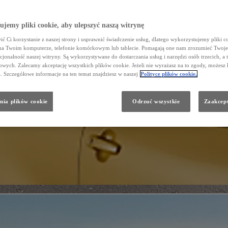
jemy pliki cookie, aby ulepszyć naszą witrynę
ć Ci korzystanie z naszej strony i usprawnić świadczenie usług, dlatego wykorzystujemy pliki co
na Twoim komputerze, telefonie komórkowym lub tablecie. Pomagają one nam zrozumieć Twoje 
cjonalność naszej witryny. Są wykorzystywane do dostarczania usług i narzędzi osób trzecich, a 
wych. Zalecamy akceptację wszystkich plików cookie. Jeżeli nie wyrażasz na to zgody, możesz 
a. Szczegółowe informacje na ten temat znajdziesz w naszej
Polityce plików cookie.
nia plików cookie
Odrzuć wszystkie
Zaakcept