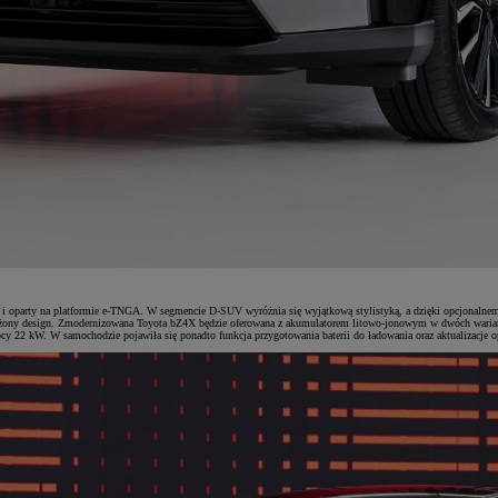
ne i oparty na platformie e-TNGA. W segmencie D-SUV wyróżnia się wyjątkową stylistyką, a dzięki opcjona
świeżony design. Zmodernizowana Toyota bZ4X będzie oferowana z akumulatorem litowo-jonowym w dwóch waria
 22 kW. W samochodzie pojawiła się ponadto funkcja przygotowania baterii do ładowania oraz aktualizacje 