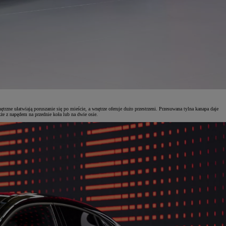
 ułatwiają poruszanie się po mieście, a wnętrze oferuje dużo przestrzeni. Przesuwana tylna kanapa daje
e z napędem na przednie koła lub na dwie osie.