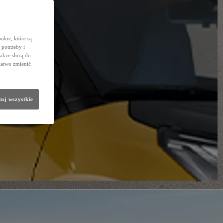
okie, które są
potrzeby i
także służą do
łatwo zmienić
uj wszystkie